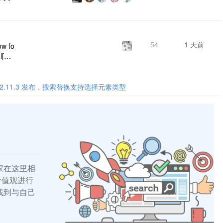
事本
.
54
1 天前
ow fo
l[dat
ntend
v2.11.3 发布，搜索替换支持选择元素类型
家在这里相
的价值观进行
找到与自己