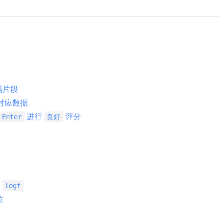
码片段
表对应数据
进行
评分
Enter
良好
和
logf
位