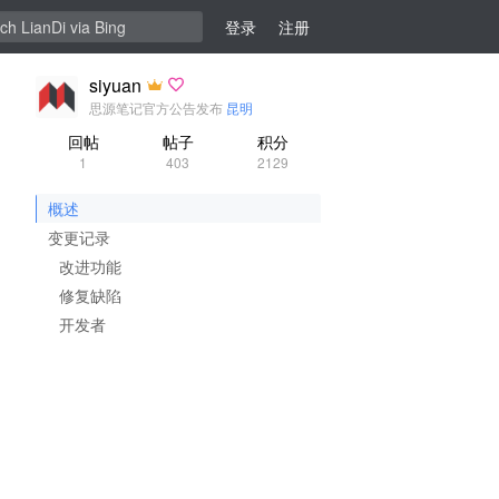
登录
注册
siyuan
思源笔记官方公告发布
昆明
回帖
帖子
积分
1
403
2129
概述
变更记录
改进功能
修复缺陷
开发者