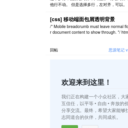
并没有提供返回键 也就是说当我点进一个记
他行不动。 但是选择多行，左对齐，可以。
中的某个文档，再从文档里面点击进入子文 .
[css] 移动端面包屑透明背景
/* Mobile breadcrumb must leave normal fl
r document content to show through. */ htm
a-frontend='mobile'] #editor, html[data-fro
='browser-mobile'] ..
回帖
思源笔记 
欢迎来到这里！
我们正在构建一个小众社区，大
互信任，以平等 • 自由 • 奔放
分享交流。最终，希望大家能够
志同道合的伙伴，共同成长。