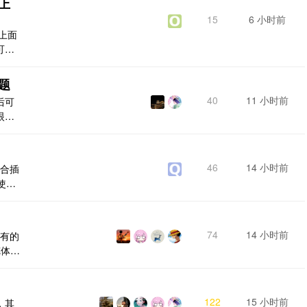
上
15
6 小时前
上面
可以
不能
也不
题
40
11 小时前
后可
眼看
46
14 小时前
配合插
使
* ==
===
记编辑工
74
14 小时前
所有的
览体验
多个
记事
 笔记
122
15 小时前
，其