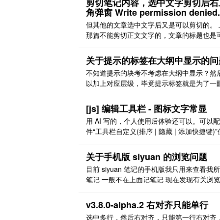
剪切笔记内容，选中文字剪切后右
角弹窗 Write permission denied.
但其他的文章选中文字后又是可以剪切的。 
那篇不能剪切正文文字的，文章的标题也是
剪切的，就是正文无法剪切。 除了这篇文章
剪切原来应该也出现过其他文章的正文内容
关于提示的标签在大纲中显示的问
能剪切的弹窗提示
不知道提示的块考不考虑在大纲中显示？然
以加上对应层级，毕竟提示标签就是为了一
到，在大纲里会更明显一下
[js] 编辑工具栏 - 图标文字常显
用 AI 写的，个人使用后体验还可以。可以
件“工具栏自定义(排序 | 隐藏 | 添加快捷键)”
用。 效果图 [图片] [图片] [图片] [图片] 代码 /
==================================
关于手机版 siyuan 的浏览问题
========================= 思源笔
目前 siyuan 笔记的手机版我只用来查看我
具栏 - ..
笔记 一般不在上面记笔记 现在发现有关浏
的问题 现在思源笔记的浏览并不像电脑是用
页面（类似浏览器）来浏览 而我做的笔记是
v3.8.0-alpha.2 右对齐只能单行
本里面有文档，文档里面有文档，而 siyuan
选中多行，然后右对齐，只能第一行右对齐