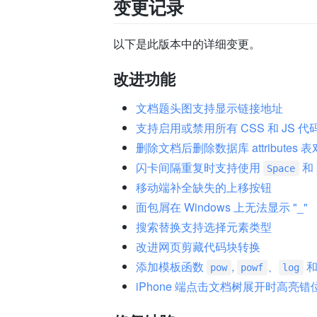
变更记录
以下是此版本中的详细变更。
改进功能
文档题头图支持显示链接地址
支持启用或禁用所有 CSS 和 JS 代
删除文档后删除数据库 attributes 
闪卡间隔重复时支持使用
和
Space
移动端补全缺失的上移按钮
面包屑在 Windows 上无法显示 "_"
搜索替换支持选择元素类型
改进网页剪藏代码块转换
添加模板函数
,
、
pow
powf
log
iPhone 端点击文档树展开时高亮错