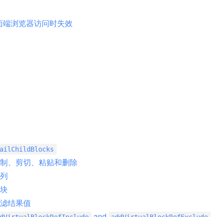
桌面端浏览器访问时失效
ailChildBlocks
制、剪切、粘贴和删除
列
块
滤结果值
and
dVirtualBlockRefInclude
addVirtualBlockRefExclude