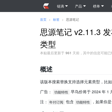
链滴
产品
榜单
首页
>
标签
>
思源笔记
思源笔记 v2.11.
类型
本贴最后更新于
961
天前，其中的信息可能已
概述
该版本搜索替换支持选择元素类型，比如
广告：
早鸟价将于 2024 年
功能特性
注：
包含
，如果你是
年付订阅
功能特性