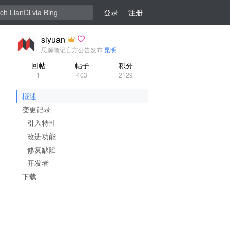
登录
注册
siyuan
思源笔记官方公告发布
昆明
回帖
帖子
积分
1
403
2129
概述
变更记录
引入特性
改进功能
修复缺陷
开发者
下载