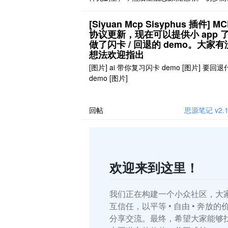
入各类文件都成功。 请先放到新开的工作空
插件目录里使用。测试放心后再放到常用的
[Siyuan Mcp Sisyphus 插件] MC
空间里使用。 使用前请备份数据。 非正式
协议更新，现在可以提供小 app 
概不负责。
做了闪卡 / 回退的 demo。大家
想法欢迎指出
[图片] ai 带你复习闪卡 demo [图片] 要回
demo [图片]
回帖
思源笔记 v2
欢迎来到这里！
我们正在构建一个小众社区，大
互信任，以平等 • 自由 • 奔放
分享交流。最终，希望大家能够