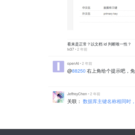
看来是正常？以文档 id 判断唯一性？
lv37
•
2 年前
openAI
•
2 年前
@
88250
右上角给个提示吧，免得非
JeffreyChen
•
2 年前
关联：
数据库主键名称相同时