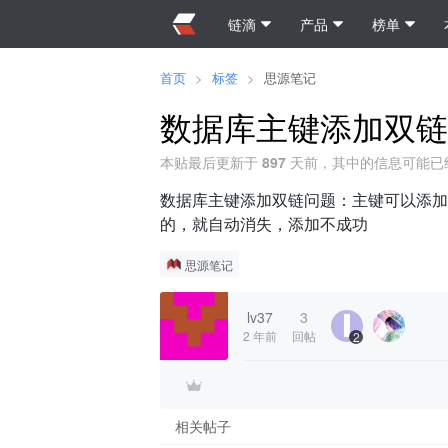
链滴
产品
榜单
首页
>
标签
>
思源笔记
数据库主键添加双链
本贴最后更新于
897
天前，其中的信息可能已
数据库主键添加双链问题：主键可以添加
的，就自动消失，添加不成功
思源笔记
lv37
3
2 年前
回帖
2
相关帖子