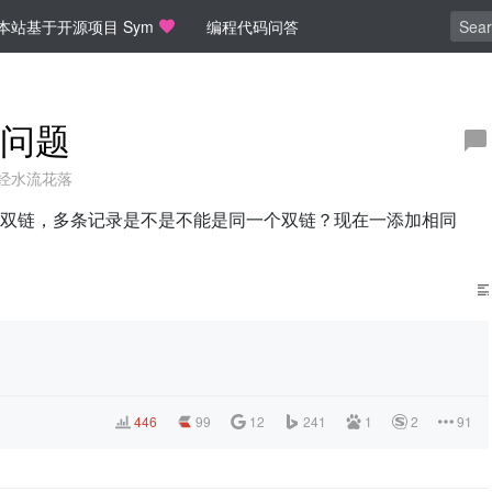
本站基于开源项目 Sym
编程代码问答
问题
经水流花落
双链，多条记录是不是不能是同一个双链？现在一添加相同
446
99
12
241
1
2
91