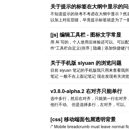
关于提示的标签在大纲中显示的问
不知道提示的块考不考虑在大纲中显示？然
以加上对应层级，毕竟提示标签就是为了一
到，在大纲里会更明显一下
[js] 编辑工具栏 - 图标文字常显
用 AI 写的，个人使用后体验还可以。可以
件“工具栏自定义(排序 | 隐藏 | 添加快捷键)”
用。 效果图 [图片] [图片] [图片] [图片] 代码 /
==================================
关于手机版 siyuan 的浏览问题
========================= 思源笔
目前 siyuan 笔记的手机版我只用来查看我
具栏 - ..
笔记 一般不在上面记笔记 现在发现有关浏
的问题 现在思源笔记的浏览并不像电脑是用
页面（类似浏览器）来浏览 而我做的笔记是
v3.8.0-alpha.2 右对齐只能单行
本里面有文档，文档里面有文档，而 siyuan
选中多行，然后右对齐，只能第一行右对齐
并没有提供返回键 也就是说当我点进一个记
他行不动。 但是选择多行，左对齐，可以。
中的某个文档，再从文档里面点击进入子文 .
[css] 移动端面包屑透明背景
/* Mobile breadcrumb must leave normal fl