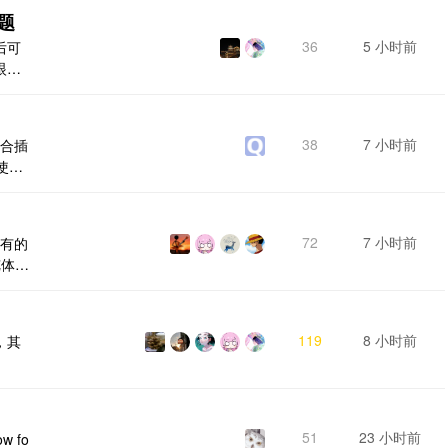
题
36
5 小时前
后可
眼看
38
7 小时前
配合插
使
* ==
===
记编辑工
72
7 小时前
所有的
览体验
多个
记事
 笔记
119
8 小时前
，其
事本
.
51
23 小时前
ow fo