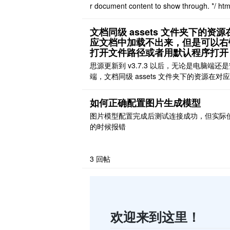
r document content to show through. */ htm
a-frontend='mobile'] #editor, html[data-fro
='browser-mobile'] ..
文档同级 assets 文件夹下的资源
应文档中加载不出来，但是可以右
打开文件路径或者用默认程序打开
思源更新到 v3.7.3 以后，无论是电脑端还
端，文档同级 assets 文件夹下的资源在对
中加载不出来，但是可以右键打开文件路径
用默认程序打开。 [图片] 更新之前是可以正
如何正确配置图片生成模型
示，更新前是版本几忘记了，不过两三个月
图片模型配置完成后测试连接成功，但实际
新过。 现在的新版本 v3.7.3，新添加的图
的时候报错
会直接放到默认 assets 文 ..
3
回帖
欢迎来到这里！