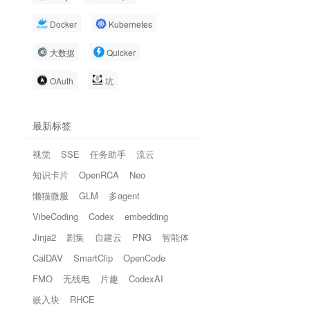
Docker
Kubernetes
大数据
Quicker
OAuth
坑
最新标签
视觉
SSE
任务助手
流云
知识卡片
OpenRCA
Neo
懒猫微服
GLM
多agent
VibeCoding
Codex
embedding
Jinja2
剧集
自建云
PNG
智能体
CalDAV
SmartClip
OpenCode
FMO
无线电
片趣
CodexAI
嵌入块
RHCE