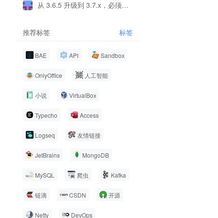
从 3.6.5 升级到 3.7.x，必须所有终端，包括移动端都同步升级吗？
推荐标签
标签
BAE
API
Sandbox
OnlyOffice
人工智能
小说
VirtualBox
Typecho
Access
Logseq
友情链接
JetBrains
MongoDB
MySQL
爬虫
Kafka
链滴
CSDN
开源
Netty
DevOps