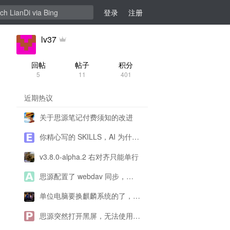
登录
注册
lv37
回帖
帖子
积分
5
11
401
近期热议
关于思源笔记付费须知的改进
你精心写的 SKILLS，AI 为什么不用、错用？
v3.8.0-alpha.2 右对齐只能单行
思源配置了 webdav 同步，为什么一直提示配置有问题呀？
单位电脑要换麒麟系统的了，思源还能用了吗？
思源突然打开黑屏，无法使用求帮助！