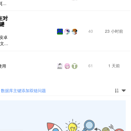
l[dat
ntend
在对
键
40
23 小时前
是安卓
应文档
或者
常显
前更
61
1 天前
使用
片文件
数据库主键添加双链问题