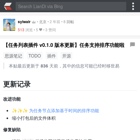
sylwair
•
北京
•
2 年前
•
8
回帖
513
浏览 •
5
•
3 赞同
【任务列表插件 v0.1.0 版本更新】任务支持排序功能啦
思源笔记
TODO
插件
开源
本贴最后更新于
836
天前，其中的信息可能已经时移世易
更新记录
改进功能
✨✨✨ 为任务节点添加基于时间的排序功能
缩小打包后的文件体积
修复缺陷