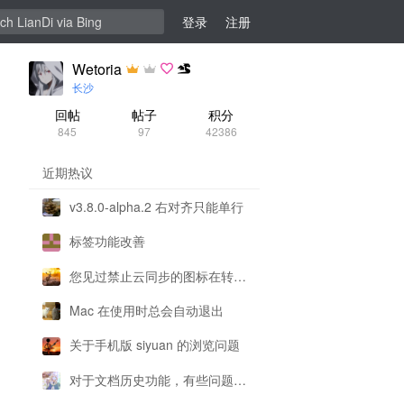
登录
注册
Wetoria
长沙
回帖
帖子
积分
845
97
42386
近期热议
v3.8.0-alpha.2 右对齐只能单行
标签功能改善
您见过禁止云同步的图标在转圈圈吗
Mac 在使用时总会自动退出
关于手机版 siyuan 的浏览问题
对于文档历史功能，有些问题想请各位大佬解答一下