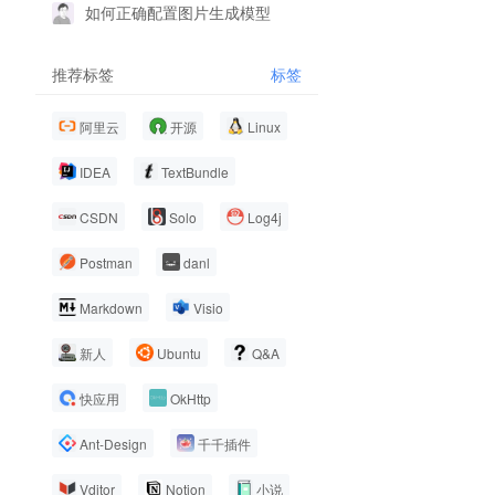
如何正确配置图片生成模型
推荐标签
标签
阿里云
开源
Linux
IDEA
TextBundle
CSDN
Solo
Log4j
Postman
danl
Markdown
Visio
新人
Ubuntu
Q&A
快应用
OkHttp
Ant-Design
千千插件
Vditor
Notion
小说