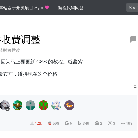
本站基于开源项目 Sym
编程代码问答
插件收费调整
经时移世改
，因为马上要更新 CSS 的教程。就酱紫。
，发布前，维持现在这个价格。
4
1.2k
598
5
349
2
3
193