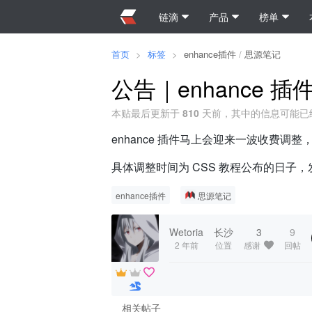
链滴
产品
榜单
首页
>
标签
>
enhance插件
/
思源笔记
公告｜enhance 
本贴最后更新于
810
天前，其中的信息可能已
enhance 插件马上会迎来一波收费调整
具体调整时间为 CSS 教程公布的日子
enhance插件
思源笔记
Wetoria
长沙
3
9
2 年前
位置
感谢
回帖
相关帖子