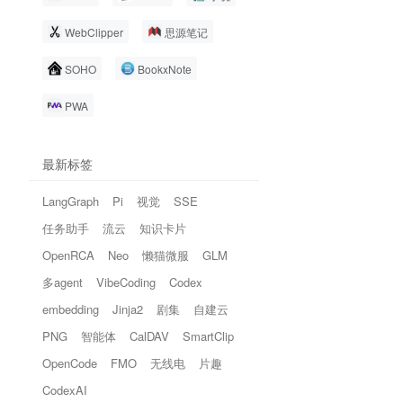
WebClipper
思源笔记
SOHO
BookxNote
PWA
最新标签
LangGraph
Pi
视觉
SSE
任务助手
流云
知识卡片
OpenRCA
Neo
懒猫微服
GLM
多agent
VibeCoding
Codex
embedding
Jinja2
剧集
自建云
PNG
智能体
CalDAV
SmartClip
OpenCode
FMO
无线电
片趣
CodexAI