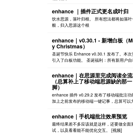
enhance ｜插件正式更名成叶归
饮水思源，落叶归根。 所有想法都将如落叶
般，归入思源这个根
enhance｜v0.30.1 - 新增白板（M
y Christmas）
圣诞节快乐 Enhance v0.30.1 发布了。本
引入了白板功能。 圣诞福利：所有新用户自
得 7 天 Lv2 订阅 白板效果预览： [视频] [视
本次更新为圣诞节先导版本，祝大家圣诞节
enhance｜在思源里完成阅读全
乐。
（总算补上了移动端思源缺的那一
脚）
enhance 插件 v0.29.2 发布了移动端批注
加上之前发布的移动端一键记事，总算可以
的在思源上进行阅读了。 详见视频： [视频]
enhance｜手机端批注效果预览
最终结果差不多应该就是这样，还要做全面
试，以及看看能不能优化交互。 [视频]