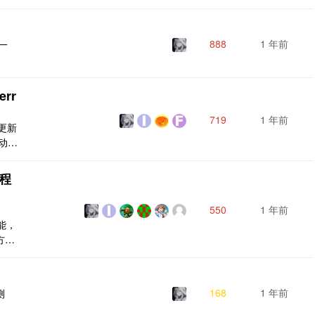
888
1 年前
一
err
719
1 年前
次更新
动获
频]
快
流程
550
1 年前
功能，
方便
168
1 年前
测