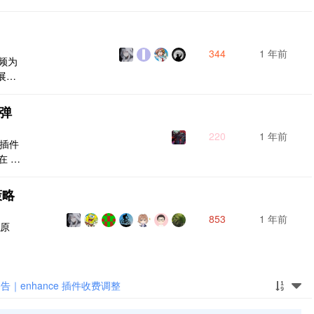
344
1 年前
频为
展
 弹
220
1 年前
e】插件
 d
，由于
设置
策略
，会
位置
853
1 年前
 原
告｜enhance 插件收费调整