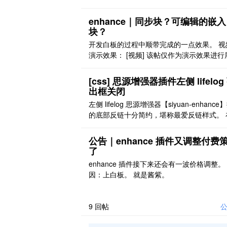
enhance｜同步块？可编辑的嵌入
块？
开发白板的过程中顺带完成的一点效果。 视
演示效果： [视频] 该帖仅作为演示效果进行
示，视频中的相关代码都为测试代码。
[css] 思源增强器插件左侧 lifelog
出框关闭
左侧 lifelog 思源增强器【siyuan-enhanc
的底部反链十分简约，堪称最爱反链样式。 在
aily note 中，左侧会有 lifelog 的时间弹框
个人使用不到 lifelog，且不知道怎么在插件
公告｜enhance 插件又调整付费
中关闭，而在写味主题中又因为高度不一致
了
影响观感，故我选择将其关闭。 以下为文件
enhance 插件接下来还会有一波价格调整。
记 ..
因：上白板。 就是酱紫。
9
回帖
公