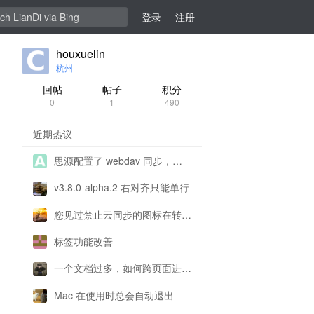
登录
注册
houxuelin
杭州
回帖
帖子
积分
0
1
490
近期热议
思源配置了 webdav 同步，为什么一直提示配置有问题呀？
v3.8.0-alpha.2 右对齐只能单行
您见过禁止云同步的图标在转圈圈吗
标签功能改善
一个文档过多，如何跨页面进行复制
Mac 在使用时总会自动退出