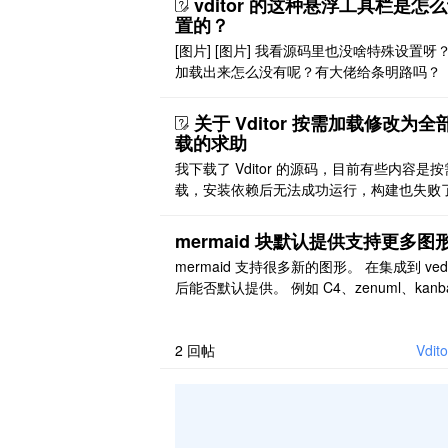
vditor 的这种悬浮工具栏是怎
方式 2: edge (无痕模式) + vs ..
置的？
[图片] [图片] 我看源码里也没啥特殊设置呀
加载出来怎么没有呢？有大佬给条明路吗？
关于 Vditor 按需加载修改为全
载的求助
我下载了 Vditor 的源码，目前有些内容是
载，安装依赖后无法成功运行，构建也失败
期间修改代码曾成功运行和构建过一次，但
改依赖版本后出现了新问题。此外，尝试在
mermaid 块默认提供支持更多图
目中直接替换 node_modules/@vditor/dist
mermaid 支持很多新的图形。 在集成到 vedi
也未能解决问题。请问后续是否会发布一个
后能否默认提供。 例如 C4、zenuml、kanb
加载、可直接运行的版本？
等。 @Vanessa [链接]
2
回帖
Vd