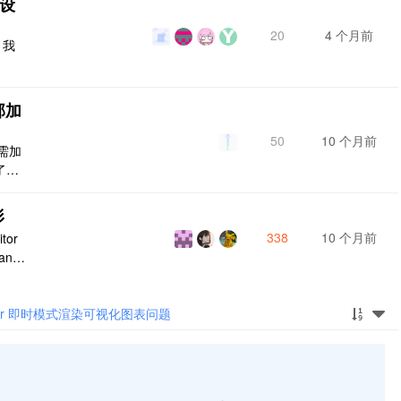
么设
20
4 个月前
？我
部加
50
10 个月前
按需加
了。
在修
新项
形
 目录
338
10 个月前
tor
全部
an
itor 即时模式渲染可视化图表问题