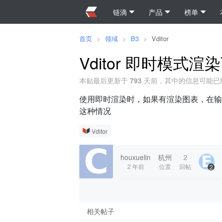
链滴
产品
榜单
首页
>
领域
>
B3
>
Vditor
Vditor 即时模式
本贴最后更新于
793
天前，其中的信息可能已
使用即时渲染时，如果有渲染图表，在输入撤
这种情况
Vditor
houxuelin
杭州
2
2 年前
位置
回帖
2
相关帖子