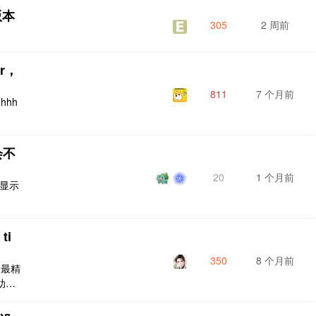
版本
305
2 周前
or，
811
7 个月前
hhh
会不
20
1 个月前
能显示
ti
350
8 个月前
个最精
求助大
er);