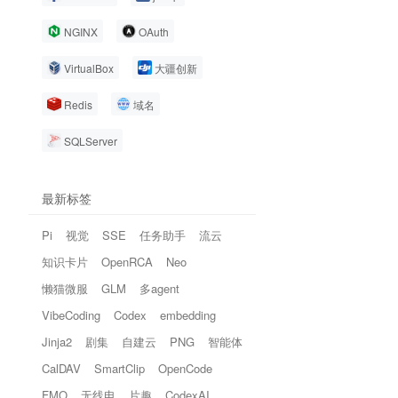
NGINX
OAuth
VirtualBox
大疆创新
Redis
域名
SQLServer
最新标签
Pi
视觉
SSE
任务助手
流云
知识卡片
OpenRCA
Neo
懒猫微服
GLM
多agent
VibeCoding
Codex
embedding
Jinja2
剧集
自建云
PNG
智能体
CalDAV
SmartClip
OpenCode
FMO
无线电
片趣
CodexAI