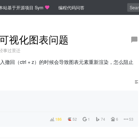
本站基于开源项目 Sym
编程代码问答
渲染可视化图表问题
经事过景迁
回（ctrl + z）的时候会导致图表元素重新渲染，怎么阻止
186
52
1
74
6
53