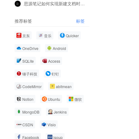
思源笔记如何实现新建文档时根据特定关键词的文档标题，自动添加特定的数据库
推荐标签
标签
京东
音乐
Quicker
OneDrive
Android
SQLite
Access
锤子科技
钉钉
CodeMirror
abitmean
Notion
Ubuntu
微软
MongoDB
Jenkins
CSDN
Visio
Facebook
jsoup