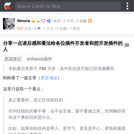
Wetoria
•
长沙
•
2 年前
•
2
回帖
397
浏览 •
8
• 1 关注 •
2 收藏
•
7 赞同
分享一点读后感和看法给各位插件开发者和想开发插件的
人
思源笔记
enhance插件
本贴最后更新于
790
天前，其中的信息可能已经渤澥桑田
刚刚看了一篇文章（
原文地址
）
这里只提取一个重点：
真正重要的，是记住你的目的。
在纠结钱给的够不够，会不会丢脸，要不要做之前，先明确你答
应这个事的目的是什么。
比如，如果你的目的是帮人、是学习、甚至是开心，那钱和脸面