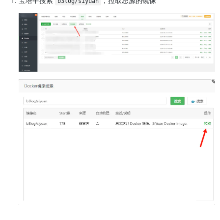
b3log/siyuan