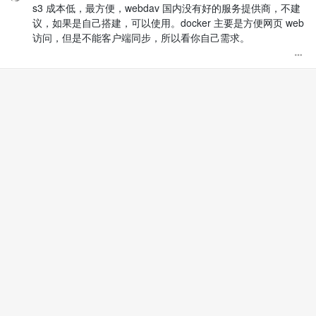
s3 成本低，最方便，webdav 国内没有好的服务提供商，不建
议，如果是自己搭建，可以使用。docker 主要是方便网页 web
访问，但是不能客户端同步，所以看你自己需求。
1 年前
• 1 评论
查看原回复
S3 和 webdav 是两种不同的存储协议，S3 对象存储是需要在
腾讯云或者阿里云平台申请付费使用的，优点是高可用，不用自
己维护，如果家里有 nas 可以搭建开通 webdav 后免费使用进
行备份。
有 NAS 的话如果能做到还是自建 minio S3 ，性能好很多
JeffreyChen
•
1 年前
1 年前
查看原回复
docker.io/b3log/siyuan:v3.1.3 - 镜像下载 | docker.io
(aityp.com)
1 年前
感恩