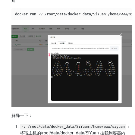
docker run -v /root/data/docker_data/SiYuan
:
/home/www/si
解释一下：
​：
-v /root/data/docker_data/SiYuan:/home/www/siyuan
将宿主机的/root/data/docker_data/SiYuan 挂载到容器内