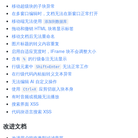
移动超级块的子块异常
在多窗口编辑时，文档无法在新窗口正常打开
移动端无法使用
添加到数据库
拖动和撤销 HTML 块将显示标签
移动文档后无法重命名
图片标题的转义内容重复
启用自适应宽度时，IFrame 块不会调整大小
含有
的行级备注无法显示
%
行级元素中
无法正常工作
Shift+Enter
在行级代码内粘贴转义文本异常
无法编辑 AI 自定义操作
使用
应剪切嵌入块本身
Ctrl+X
有时音频或视频无法播放
搜索界面 XSS
代码块语言搜索 XSS
改进文档
改进用户指南类型过滤章节