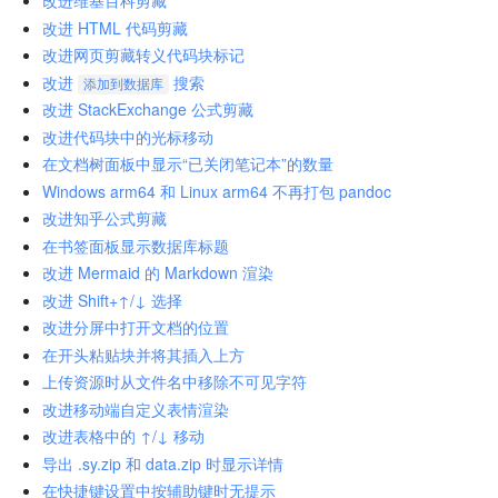
改进维基百科剪藏
改进 HTML 代码剪藏
改进网页剪藏转义代码块标记
改进
搜索
添加到数据库
改进 StackExchange 公式剪藏
改进代码块中的光标移动
在文档树面板中显示“已关闭笔记本”的数量
Windows arm64 和 Linux arm64 不再打包 pandoc
改进知乎公式剪藏
在书签面板显示数据库标题
改进 Mermaid 的 Markdown 渲染
改进 Shift+↑/↓ 选择
改进分屏中打开文档的位置
在开头粘贴块并将其插入上方
上传资源时从文件名中移除不可见字符
改进移动端自定义表情渲染
改进表格中的 ↑/↓ 移动
导出 .sy.zip 和 data.zip 时显示详情
在快捷键设置中按辅助键时无提示