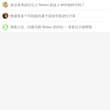
各位有考虑过引入 Notion 的这 4 种外链样式吗？
数据库某个字段能否基于其他字段进行计算
萌新入坑，问题与跟 Notion 的对比 -- 求各位大佬帮助
欢迎来到这里！
我们正在构建一个小众社区，大家在这里相互信任，以平等 • 自由 •
奔放的价值观进行分享交流。最终，希望大家能够找到与自己志同道
合的伙伴，共同成长。
注册
关于
回帖
切换到实时回帖浏览模式
请输入回帖内容...
记录生活，连接点滴
© 2026
链滴
滇ICP备14007358号-5