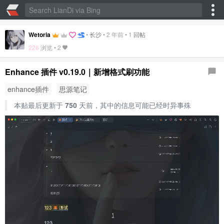
Wetoria
•
长沙
•
2 年前
•
1
回帖
226
浏览 •
2
Enhance 插件 v0.19.0｜新增格式刷功能
enhance插件
思源笔记
本贴最后更新于
750
天前，其中的信息可能已经时异事殊