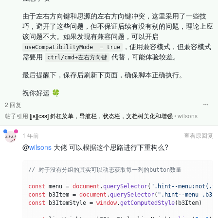
由于左右方向键和思源的左右方向键冲突，这里采用了一些技
巧，避开了这些问题，但不保证后续有没有别的问题，理论上应
该问题不大。如果发现有兼容问题，可以开启
，使用兼容模式，但兼容模式
useCompatibilityMode  = true
需要用
代替，可能体验较差。
ctrl/cmd+左右方向键
最后提醒下，保存后刷新下页面，确保脚本正确执行。
祝你好运 🍀
2 回复
帖子引用
[js][css] 斜杠菜单，导航栏，状态栏，文档树美化和增强
•
wilsons
1 年前
查看原回复
@
wilsons
大佬 可以根据这个思路进行下重构么?
// 对于没有分组的其实可以动态获取每一列的button数量
const
 menu = 
document
.
querySelector
(
".hint--menu:not(.f
const
 b3Item = 
document
.
querySelector
(
".hint--menu .b3-
const
 b3ItemStyle = 
window
.
getComputedStyle
(b3Item)
