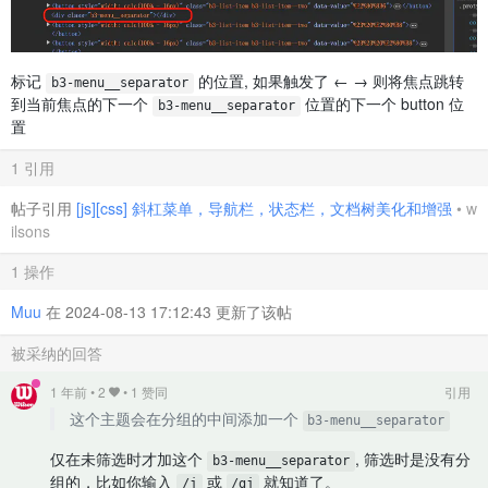
标记
的位置, 如果触发了 ← → 则将焦点跳转
b3-menu__separator
到当前焦点的下一个
位置的下一个 button 位
b3-menu__separator
置
1 引用
帖子引用
[js][css] 斜杠菜单，导航栏，状态栏，文档树美化和增强
•
w
ilsons
1 操作
Muu
在 2024-08-13 17:12:43 更新了该帖
被采纳的回答
1 年前
•
2
• 1 赞同
引用
这个主题会在分组的中间添加一个
b3-menu__separator
仅在未筛选时才加这个
, 筛选时是没有分
b3-menu__separator
组的，比如你输入
或
就知道了。
/j
/gj