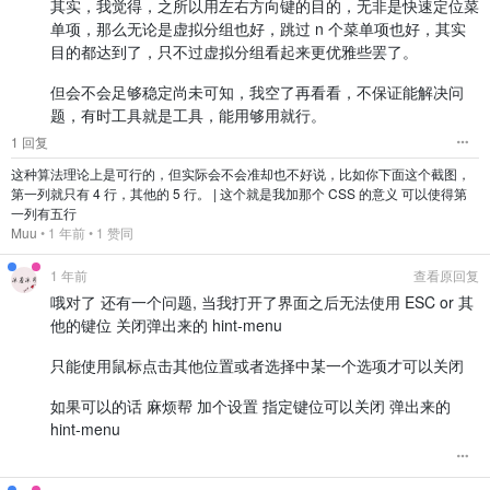
其实，我觉得，之所以用左右方向键的目的，无非是快速定位菜
单项，那么无论是虚拟分组也好，跳过 n 个菜单项也好，其实
目的都达到了，只不过虚拟分组看起来更优雅些罢了。
但会不会足够稳定尚未可知，我空了再看看，不保证能解决问
题，有时工具就是工具，能用够用就行。
1 回复
这种算法理论上是可行的，但实际会不会准却也不好说，比如你下面这个截图，
第一列就只有 4 行，其他的 5 行。 | 这个就是我加那个 CSS 的意义 可以使得第
一列有五行
Muu
•
1 年前
• 1 赞同
1 年前
查看原回复
哦对了 还有一个问题, 当我打开了界面之后无法使用 ESC or 其
他的键位 关闭弹出来的 hint-menu
只能使用鼠标点击其他位置或者选择中某一个选项才可以关闭
如果可以的话 麻烦帮 加个设置 指定键位可以关闭 弹出来的
hint-menu