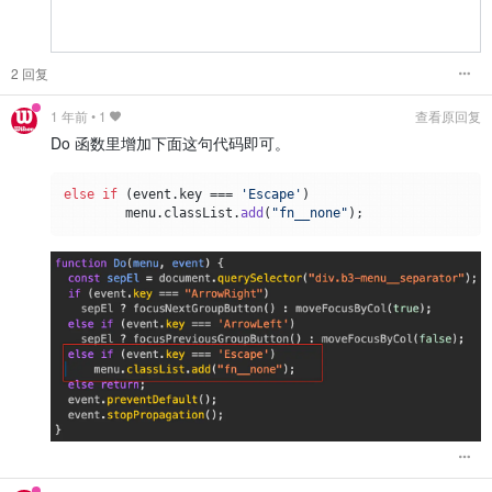
2 回复
1 年前
•
1
查看原回复
Do 函数里增加下面这句代码即可。
else
if
 (event.
key
 === 
'Escape'
)

        menu.
classList
.
add
(
"fn__none"