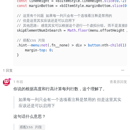
const
 lineHeight = +b3ItemStyle.
lineHeight
.
slice
(
0
,-
2
const
 marginBottom = +b3ItemStyle.
marginBottom
.
slice
(
0
,
// 这里有个问题 如果每一列只会有一个选项看注释是禁用的
// 但是这里其实应该还是可以启用下
// 其他思路: 感觉其实可以根据这个进行一个虚拟分组, 而不是直接跳
skipElementNumInSearch = 
Math
.
floor
(menu.
offsetHeight
 /
// 搭配css 片段 
.
hint
--
menu
:
not
(.
fn__none
) > div > 
button
:nth-
child
(
1
) {
    margin-
top
: 
0
;

}

1 回复
1 年前
查看原回复
你说的根据高度和行高计算每列行数，这个理解了。
如果每一列只会有一个选项看注释是禁用的 但是这里其实
应该还是可以启用下
这句话什么意思？
搭配css 片段 