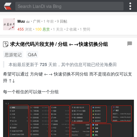
Muu
•
广州
•
1 年前
•
9
回帖
455
浏览 •
100
悬赏
• 1 关注 •
2 收藏
•
1 赞同
求大佬代码片段支持 / 分组 ←→快速切换分组
思源笔记
Q&A
本贴最后更新于
725
天前，其中的信息可能已经沧海桑田
希望可以通过 方向键 ←→ 快速切换不同分组 而不是现在的仅可以支
持 ↑↓
每一个框住的可以做一个分组