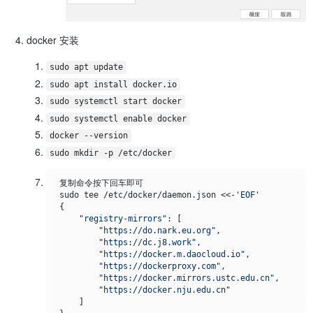
docker 安装
sudo apt update
sudo apt install docker.io
sudo systemctl start docker
sudo systemctl enable docker
docker --version
sudo mkdir -p /etc/docker
 复制命令按下回车即可

 sudo tee /etc/docker/daemon.json <<-
'EOF'
 {

"registry-mirrors"
: [

"https://do.nark.eu.org"
,

"https://dc.j8.work"
,

"https://docker.m.daocloud.io"
,

"https://dockerproxy.com"
,

"https://docker.mirrors.ustc.edu.cn"
,

"https://docker.nju.edu.cn"
     ]
