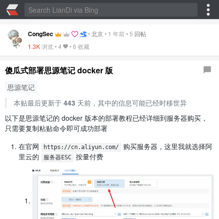
CongSec
•
北京
•
1 年前
•
5
回帖
1.3K
浏览 •
4
•
6 收藏
傻瓜式部署思源笔记 docker 版
思源笔记
本贴最后更新于
443
天前，其中的信息可能已经时移世异
以下是思源笔记的 docker 版本的部署教程已经详细到服务器购买，
只需要复制粘贴命令即可成功部署
在官网
购买服务器，这里我就选择阿
https://cn.aliyun.com/
里云的
按量付费
服务器ESC