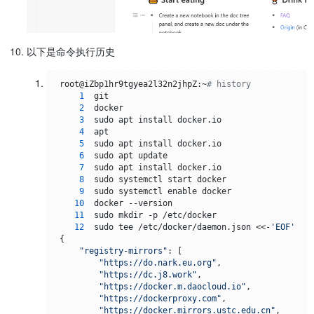
以下是命令执行历史
 root@iZbp1hr9tgyea2l32n2jhpZ:~
# history
1
  git

2
  docker

3
  sudo apt install docker.io

4
  apt

5
  sudo apt install docker.io

6
  sudo apt update

7
  sudo apt install docker.io

8
  sudo systemctl start docker

9
  sudo systemctl enable docker

10
  docker --version

11
  sudo mkdir -p /etc/docker

12
  sudo tee /etc/docker/daemon.json <<-
'EOF'
 {

"registry-mirrors"
: [

"https://do.nark.eu.org"
,

"https://dc.j8.work"
,

"https://docker.m.daocloud.io"
,

"https://dockerproxy.com"
,

"https://docker.mirrors.ustc.edu.cn"
,
