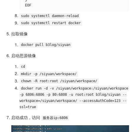
 }

sudo systemctl daemon-reload
sudo systemctl restart docker
拉取镜像
docker pull b3log/siyuan
启动思源镜像
cd
mkdir -p /siyuan/workspace/
chown -R root:root /siyuan/workspace/
docker run -d -v /siyuan/workspace:/siyuan/workspace 
-p 6806:6806 -p 80:6808 -u root:root b3log/siyuan --
workspace=/siyuan/workspace/ --accessAuthCode=123 --
ssl=true
启动成功，访问
服务器ip:6806