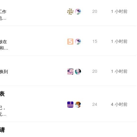
20
1 小时前
工作
也显
[图
15
1 小时前
放在
也和标
20
1 小时前
切换到
表
24
4 小时前
记，
无序
啥问
]
请