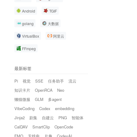
Android
TGIF
golang
大数据
VirtualBox
阿里云
FFmpeg
最新标签
Pi
视觉
SSE
任务助手
流云
知识卡片
OpenRCA
Neo
懒猫微服
GLM
多agent
VibeCoding
Codex
embedding
Jinja2
剧集
自建云
PNG
智能体
CalDAV
SmartClip
OpenCode
FMO
无线电
片趣
CodexAI