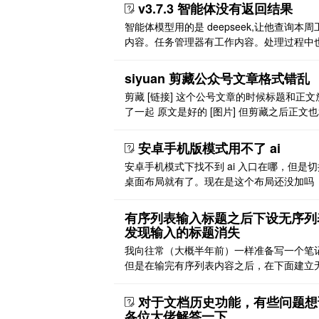
么解决呀
v3.7.3 智能体没有返回结果
智能体模型用的是 deepseek,让他查询本周
内容。任务管理器有工作内容。处理过程中
示查询到相关内容，就是没有输出，返回。 
片]
siyuan 剪藏公众号文章格式错乱
剪藏 [链接] 这个公号文章的时候标题和正文
了一起 原文是好的 [图片] 但剪藏之后正文
题一行了 [图片]
安卓手机版模式用不了 ai
安卓手机模式下找不到 ai 入口在哪，但是
桌面布局就有了。现在是这个布局还没加吗
有序列表输入标题之后下设无序列
发现输入的标题消失
我向往常（大概半年前）一样准备写一个笔
但是在输完有序列表内容之后，在下面建立
列表的时候，我打的字就消失了！不知道是
题，是版本更新的 bug 吗 [图片][图片] [图片
对于文档历史功能，有些问题想
各位大佬解答一下