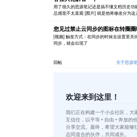
用了很久的思源笔记还是搞不懂文档历史功
总感觉不太直观 [图片] 就是他将修改分为这
我理解，但是我怎么知道到底修改了什么？
说，更新，我更新了什么？也没有标注啊 很
您见过禁止云同步的图标在转圈圈
候，我只是想知道，我的上一个版本和现在
[视频] 触发方式：在同步的时候去设置里关
器中的内容差什么，很难知晓，也可能是我
同步，就会出现了
道用法？ 有个疑问，为什么不做成像 trilium
的高 ..
回帖
关于思源
欢迎来到这里！
我们正在构建一个小众社区，大
互信任，以平等 • 自由 • 奔放
分享交流。最终，希望大家能够
志同道合的伙伴，共同成长。