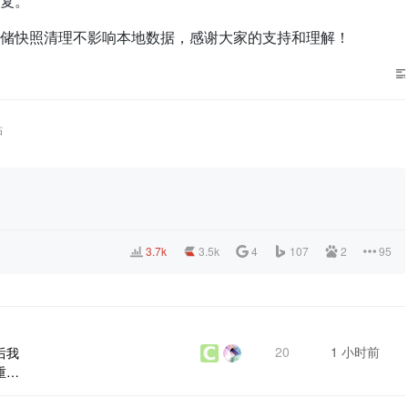
复。
储快照清理不影响本地数据，感谢大家的支持和理解！
帖
3.7k
3.5k
4
107
2
95
20
1 小时前
后我
重新
要怎