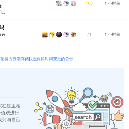
100
1 小时前
能，
几类
比如
多时
吗
编辑
71
1 小时前
掉云
不知
 一样
笔记官方云端存储快照保留时间变更的公告
家在这里相
的价值观进行
找到与自己