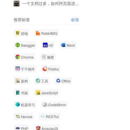
一个文档过多，如何跨页面进行复制
推荐标签
标签
前端
RabbitMQ
Swagger
H2
Word
Chrome
脑图
千千插件
Firefox
架构
工具
Office
书籍
JavaScript
机器学习
CodeMirror
Hprose
RESTful
PHP
AngularJS