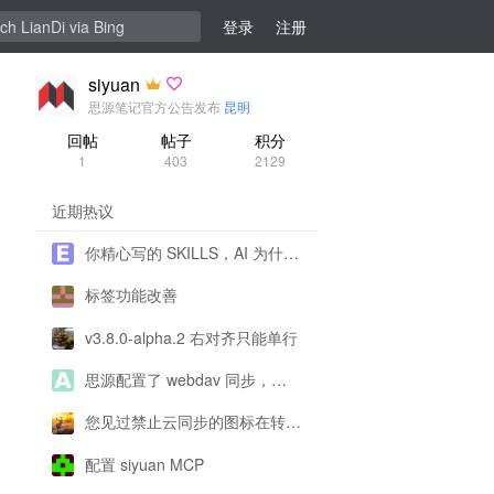
登录
注册
siyuan
思源笔记官方公告发布
昆明
回帖
帖子
积分
1
403
2129
近期热议
你精心写的 SKILLS，AI 为什么不用、错用？
标签功能改善
v3.8.0-alpha.2 右对齐只能单行
思源配置了 webdav 同步，为什么一直提示配置有问题呀？
您见过禁止云同步的图标在转圈圈吗
配置 siyuan MCP