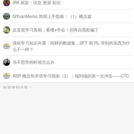
IRK 框架：信息 资源 知识
SiYuanMemo 简明上手指南：（1）概念篇
反直觉学习真相：看懂≠学会！别再自我欺骗了
强化学习知识补课：同样的数据集，SFT 和 RL 学到的东西为什
么不一样？
当不想学的时候怎么办
ASR 概念和术语学习指南（3）：端到端的第一次冲击——CTC
欢迎来到这里！
我们正在构建一个小众社区，大家在这里相互信任，以平等 • 自由 •
奔放的价值观进行分享交流。最终，希望大家能够找到与自己志同道
合的伙伴，共同成长。
注册
关于
回帖
切换到实时回帖浏览模式