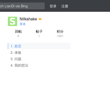
登录
注册
Nilkshake
香港
回帖
帖子
积分
8
1
1681
1. 前言
2. 体验
3. 问题
4. 我的想法