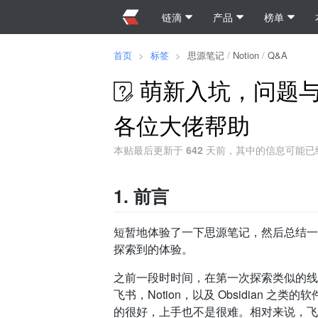
链滴
产品
榜单
首页
>
标签
>
思源笔记
/
Notion
/
Q&A
萌新入坑，问题与跟 N
各位大佬帮助
本贴最后更新于
642
天前，其中的信息可能已
1.
前言
短暂地体验了一下思源笔记，然后总结一
探索到的体验。
之前一段时时间，在第一次探索类似的线
飞书，Notion，以及 Obsidian 之类
的很好，上手也不是很难。相对来说，飞书的