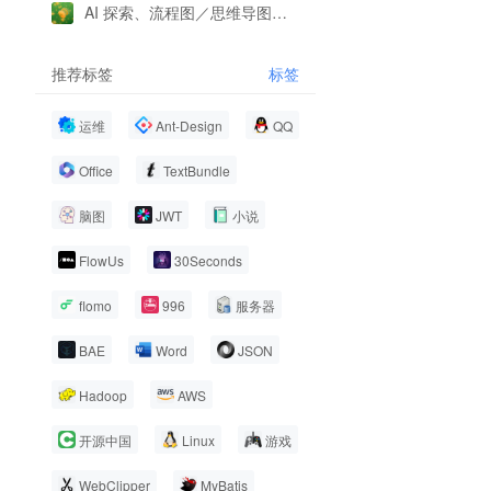
AI 探索、流程图／思维导图／图表笔记卡片——无界 v1.5.0 新功能预览
推荐标签
标签
运维
Ant-Design
QQ
Office
TextBundle
脑图
JWT
小说
FlowUs
30Seconds
flomo
996
服务器
BAE
Word
JSON
Hadoop
AWS
开源中国
Linux
游戏
WebClipper
MyBatis