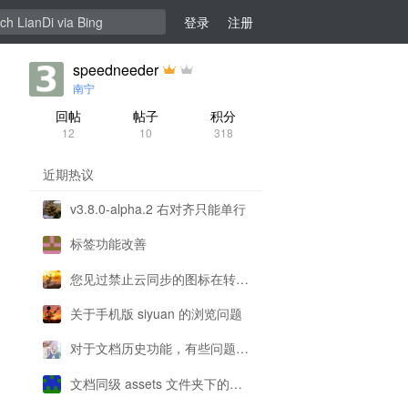
登录
注册
speedneeder
南宁
回帖
帖子
积分
12
10
318
近期热议
v3.8.0-alpha.2 右对齐只能单行
标签功能改善
您见过禁止云同步的图标在转圈圈吗
关于手机版 siyuan 的浏览问题
对于文档历史功能，有些问题想请各位大佬解答一下
文档同级 assets 文件夹下的资源在对应文档中加载不出来，但是可以右键打开文件路径或者用默认程序打开