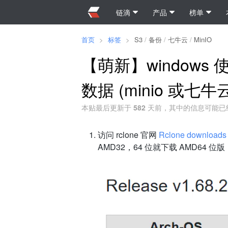
链滴
产品
榜单
首页
>
标签
>
S3
/
备份
/
七牛云
/
MinIO
【萌新】windows 使
数据 (minio 或七牛
本贴最后更新于
582
天前，其中的信息可能已
访问 rclone 官网
Rclone downloads
AMD32，64 位就下载 AMD64 位版