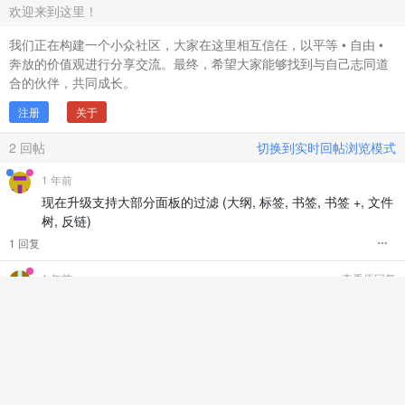
欢迎来到这里！
我们正在构建一个小众社区，大家在这里相互信任，以平等 • 自由 •
奔放的价值观进行分享交流。最终，希望大家能够找到与自己志同道
合的伙伴，共同成长。
注册
关于
2
回帖
切换到实时回帖浏览模式
1 年前
现在升级支持大部分面板的过滤 (大纲, 标签, 书签, 书签 +, 文件
树, 反链)
1 回复
1 年前
查看原回复
挺好用的，谢谢分享。如果能增加首字母拼音检索功能就更好
了。
比如要搜索：挺好用的，可以输入：thyd 进行检索。