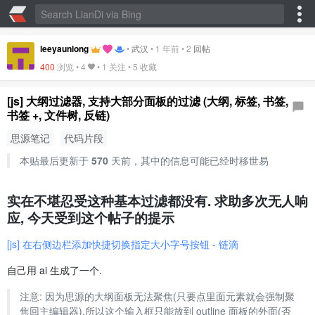
leeyaunlong
•
武汉
•
1 年前
•
2
回帖
400
浏览 •
4
• 1 关注 •
5 收藏
[js] 大纲过滤器, 支持大部分面板的过滤 (大纲, 标签, 书签,
书签 +, 文件树, 反链)
思源笔记
代码片段
本贴最后更新于
570
天前，其中的信息可能已经时移世易
实在不堪忍受这种基本过滤都没有. 求助多次无人响
应, 今天受到这个帖子的提示
[js] 在右侧边栏添加快捷切换指定大小字号按钮 - 链滴
自己用 ai 生成了一个.
注意: 因为思源的大纲面板无法聚焦(只要点里面元素就会强制聚
焦回主编辑器),所以这个输入框只能放到 outline 面板的外面(否