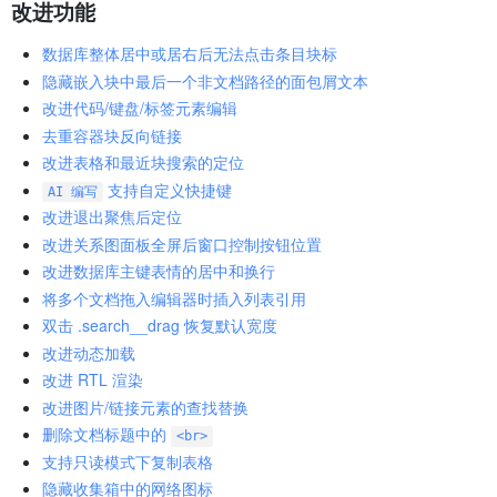
改进功能
数据库整体居中或居右后无法点击条目块标
隐藏嵌入块中最后一个非文档路径的面包屑文本
改进代码/键盘/标签元素编辑
去重容器块反向链接
改进表格和最近块搜索的定位
支持自定义快捷键
AI 编写
改进退出聚焦后定位
改进关系图面板全屏后窗口控制按钮位置
改进数据库主键表情的居中和换行
将多个文档拖入编辑器时插入列表引用
双击 .search__drag 恢复默认宽度
改进动态加载
改进 RTL 渲染
改进图片/链接元素的查找替换
删除文档标题中的
<br>
支持只读模式下复制表格
隐藏收集箱中的网络图标