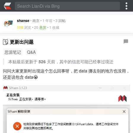
shanse
•
南京
•
1 年前
•
3
回帖
198
浏览 •
20
悬赏
•
1 收藏
更新出问题
思源笔记
Q&A
本贴最后更新于
526
天前，其中的信息可能已经事过境迁
问问大家更新时出现这个怎么回事呀，把 data 挪去别的地方也没用，
还是说包含 data😭