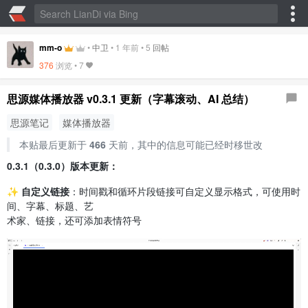
mm-o
•
中卫
•
1 年前
•
5
回帖
376
浏览 •
7
思源媒体播放器 v0.3.1 更新（字幕滚动、AI 总结）
思源笔记
媒体播放器
本贴最后更新于
466
天前，其中的信息可能已经时移世改
0.3.1（0.3.0）版本更新：
✨ 自定义链接
：时间戳和循环片段链接可自定义显示格式，可使用时
间、字幕、标题、艺
术家、链接，还可添加表情符号