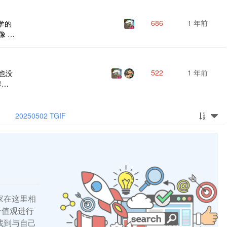
686
1 年前
学的
 si
]，
是太
布。
522
1 年前
久也没
容啊
og
20250502 TGIF
家在这里相
的价值观进行
找到与自己