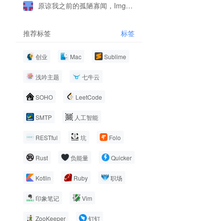
原谅我之前的孤陋寡闻，ImgReEditor 这个图像处理插件太牛叉了
推荐标签
标签
创业
Mac
Sublime
浅吟主题
七牛云
SOHO
LeetCode
SMTP
人工智能
RESTful
坑
Folo
Rust
负能量
Quicker
Kotlin
Ruby
职场
印象笔记
Vim
ZooKeeper
钉钉