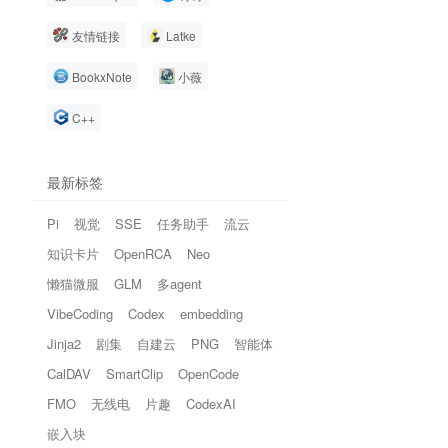
友情链接
Latke
BookxNote
小薇
C++
最新标签
Pi
视觉
SSE
任务助手
流云
知识卡片
OpenRCA
Neo
懒猫微服
GLM
多agent
VibeCoding
Codex
embedding
Jinja2
剧集
自建云
PNG
智能体
CalDAV
SmartClip
OpenCode
FMO
无线电
片趣
CodexAI
嵌入块