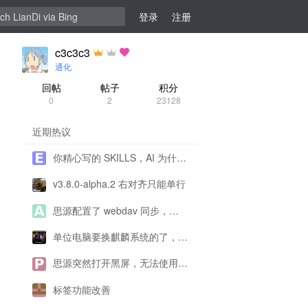
登录
注册
c3c3c3
通化
回帖
帖子
积分
0
2
23128
近期热议
你精心写的 SKILLS，AI 为什么不用、错用？
v3.8.0-alpha.2 右对齐只能单行
思源配置了 webdav 同步，为什么一直提示配置有问题呀？
单位电脑要换麒麟系统的了，思源还能用了吗？
思源突然打开黑屏，无法使用求帮助！
标签功能改善