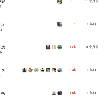
236
11 个月前
候都
作。
企业
事等
地在
135
1 年前
有出
有两
量定义
场上
 all
-und
1.2K
10 个月前
以为
多
就进
发现
MD
2.4K
1 年前
，所
的新
好爽
，好
的周
23
1.9K
1 年前
diy
整体