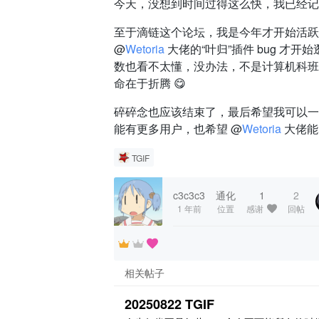
今天，没想到时间过得这么快，我已经记
至于滴链这个论坛，我是今年才开始活跃的
@
Wetoria
大佬的“叶归”插件 bug 
数也看不太懂，没办法，不是计算机科班
命在于折腾 😋
碎碎念也应该结束了，最后希望我可以一
能有更多用户，也希望 @
Wetoria
大佬能
TGIF
c3c3c3
通化
1
2
1 年前
位置
感谢
回帖
相关帖子
20250822 TGIF