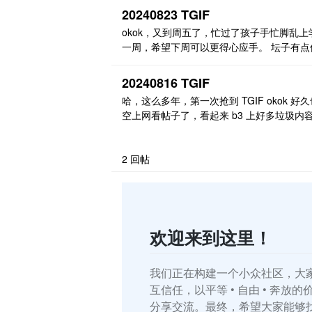
20240823 TGIF
okok，又到周五了，忙过了孩子手忙脚乱上
一周，希望下周可以更得心应手。 坛子有点像
yuan 专用论坛嘞 感觉规则可以再改改 [链接
昨天发现了这样一个超级活跃的网站，真的
20240816 TGIF
牛了 今天的 TGIF 由上届 TGIF 冠军得主发
哈，这么多年，第一次抢到 TGIF okok 好
空上网看帖子了，看起来 b3 上好多垃圾内
希望不会泛滥成灾 另外： 早期那些因为 b3l
相遇但素未谋面的朋友们，你们还好吗
2
回帖
欢迎来到这里！
我们正在构建一个小众社区，大
互信任，以平等 • 自由 • 奔放
分享交流。最终，希望大家能够