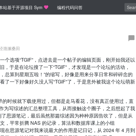
本站基于开源项目 Sym
编程代码问答
经渤澥桑田
个选项“TGIF”，点进去是一个帖子的编辑页面，刚开始我还以
旧，于是在论坛搜了一下“TGIF”，才发现是一个论坛的活动，
iday! 感谢老天，总算到星期五啦！”的缩写，好像是用来分享日常和碎碎念的
了一下好像好久没人写“TGIF”了，于是意外被我这个论坛萌新
，很早的时候就下载使用过，但都是走马看花，没有真正使用过，直
dian 作为写综述的汇总整理工具，从而接触这个圈子，之后想起了我
 迁移到了思源笔记，最后虽然那篇综述因为种种原因告吹了，但是从
，平常折腾 NAS 的记录，算法和数据库课上的小组
而现在思源笔记对我来说最大的作用是记日记，从 2024 年 4 月到