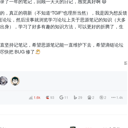
录了一年的笔记，回顾一天天的日记，感觉真好啊 😄
，真正的萌新（不知道“TGIF”也理所当然），我是因为想反馈
才开始逛论坛，然后没事就浏览学习论坛上关于思源笔记的知识（大多
出身），学习了好多有趣的知识方法，可以更好的折腾了，生
直坚持记笔记，希望思源笔记能一直维护下去，希望滴链论坛
尽快把 BUG 修了
1.6k
93
11
29
2
2
1.4k