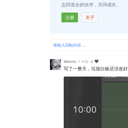
志同道合的伙伴，共同成长。
注册
关于
请输入回帖内容 ...
Wetoria
•
1 年前
•
2
写了一整天，垃圾白板还没改好