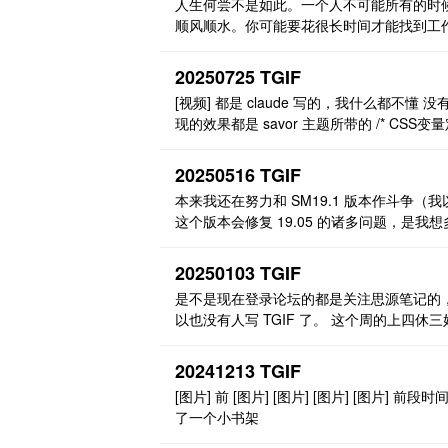
人生何尝不是如此。一个人不可能所有的时
顺风顺水。你可能要花很长时间才能找到工
你可能会遇到专业不对口、薪酬不如意、对
文化不适应，或者是遇到不喜欢的老板和同
20250725 TGIF
烦心的 事。这时候，就会有一个小恶魔偷偷
[视频] 都是 claude 写的，我什么都不懂 没
你的耳边低语：换个工作吧，换个工作吧。 
现的效果都是 savor 主题所带的 /* CSS变
类人特别容易听得进去。一类是“95 后”，职
- 减少重复计算 */ :root { --heading-transition:
的全新物种。有个 ..
0.3s cubic-bezier(0.25, 0.46, 0.45, 0.94); -
20250516 TGIF
erline-t ..
本来我还在努力和 SM19.1 版本作斗争（我
这个版本会修复 19.05 的诸多问题，是我想
了） 一想到努力日更的 QYL 可能是更了，
集市，一下子就看见了这个插件。 把玩一番
20250103 TGIF
确实有潜力，因为通过 Doc2X 把 PDF 变成 
是不是现在登录论坛的都是关注思源笔记的
扔进思源已经成为了我储藏各种书籍和论文
以也没有人写 TGIF 了。 这个周的上四休三
办法。有了这么个推送工具就解决 ..
啊。 周二的感觉已经周五了，又要过周末了
开心啊。 看了下上次发是 23 年 9 月 15 日
20241213 TGIF
五，竟然已经到了 25 年了，真真儿的快啊。 
[图片] 前 [图片] [图片] [图片] [图片] 前段时间 
年 9 月那个 TGIF，最终标中了，当时公司
了一个小书架
都在做业财的新项目，老项目 ..