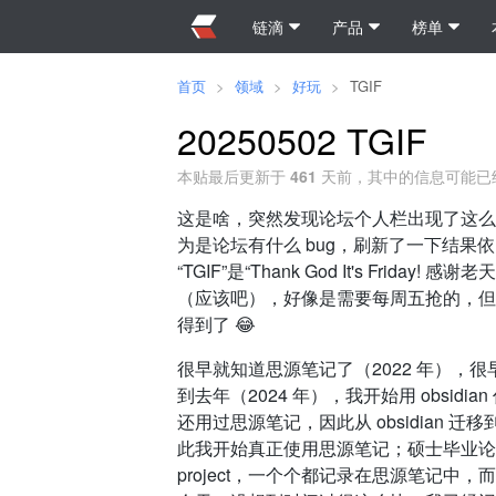
链滴
产品
榜单
首页
>
领域
>
好玩
>
TGIF
20250502 TGIF
本贴最后更新于
461
天前，其中的信息可能已
这是啥，突然发现论坛个人栏出现了这么一
为是论坛有什么 bug，刷新了一下结果依
“TGIF”是“Thank God It's Fr
（应该吧），好像是需要每周五抢的，但看
得到了 😂
很早就知道思源笔记了（2022 年）
到去年（2024 年），我开始用 obsi
还用过思源笔记，因此从 obsidian
此我开始真正使用思源笔记；硕士毕业论文
project，一个个都记录在思源笔记中，