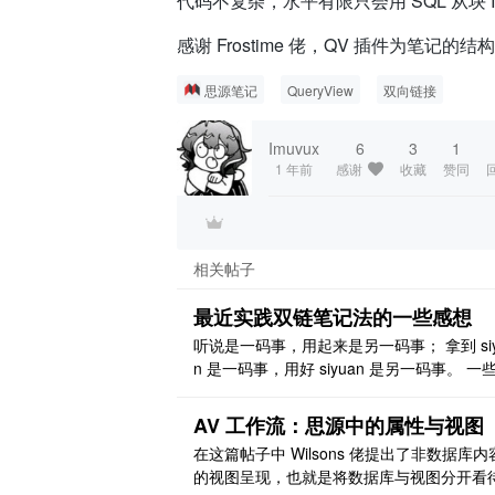
代码不复杂，水平有限只会用 SQL 从块 ID 
感谢 Frostime 佬，QV 插件为笔记
// dv.addmd(`---`);
if
 (previous_chapter === 
null
)
思源笔记
QueryView
双向链接
        dv.
addmd
(
`[📖目录](
${conte
    }

else
if
 (next_chapter === 
null
Imuvux
6
3
1
        dv.
addmd
(
`[📖目录](
${conte
1 年前
感谢
收藏
赞同
    }

else
 {

        dv.
addmd
(
`[📖目录](
${conte
    }

相关帖子
    dv.
render
();

}

最近实践双链笔记法的一些感想
return
query
听说是一码事，用起来是另一码事； 拿到 siy
n 是一码事，用好 siyuan 是另一码事。 一
想 粒度很难管理。比如说，基因下有很多种
其中一个，叫等位基因，概念就一句话，但
AV 工作流：思源中的属性与视图
常用到。 自成一个子文档？不好。一个文档
在这篇帖子中 Wilsons 佬提出了非数据库内
就一句话，乱死了。独立？毕竟很多文章用
的视图呈现，也就是将数据库与视图分开看
简单来说，就是这个粒度，总是不知道怎么