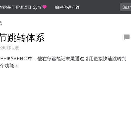
本站基于开源项目 Sym
编程代码问答
接
录章节跳转体系
经时移世改
V1PEi6YSERC 中，他在每篇笔记末尾通过引用链接快速跳转到
个功能：