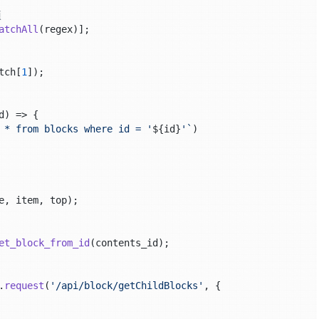
项
atchAll
(regex)];

tch[
1
]);

d
) => {

 * from blocks where id = '
${id}
'`
)

e, item, top);

et_block_from_id
(contents_id);

.
request
(
'/api/block/getChildBlocks'
, {
