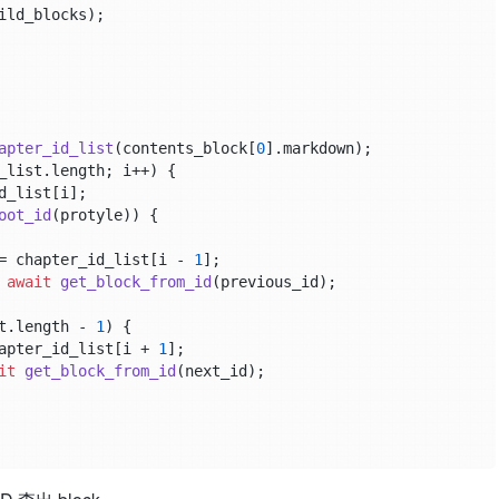
ild_blocks);

apter_id_list
(contents_block[
0
].
markdown
);

_list.
length
; i++) {

_list[i];

oot_id
(protyle)) {

= chapter_id_list[i - 
1
];

 
await
get_block_from_id
(previous_id);

t.
length
 - 
1
) {

apter_id_list[i + 
1
];

it
get_block_from_id
(next_id);
