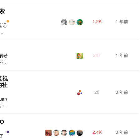
码与
底层
索
广义
用
1.2K
1 年前
笔记
工具
正
多
人把
发考
247
1 年前
 有啥
与本
候不用
笔记
的方式
传递
接视
bc
的社
引用
20
3 年前
an
区也
ge）
的社
O
题是
来
2.4K
3 年前
了