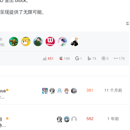
查出 block。
的结构呈现提供了无限可能。
 {

nts_block[
0
].asurl}
) | [⬆️回到本章开头](
${child_blocks[
0
].a
) {

6
nts_block[
0
].asurl}
) | [⬅️前一章](
${previous_chapter[
0
].as
回帖
451
196
1
74
3
176
nts_block[
0
].asurl}
) | [⬅️前一章](
${previous_chapter[
0
].as
381
11 个月前
ua
些感
，
是经
下
582
1 年前
容
到。
待。
把