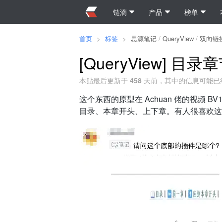
链滴
产品
榜单
首页
>
标签
>
思源笔记
/
QueryView
/
双向链
[QueryView] 目
本贴最后更新于
458
天前，其中的信息可能已
这个东西的原型在 Achuan 佬的视频 B
目录、本章开头、上下章。有人很喜欢这