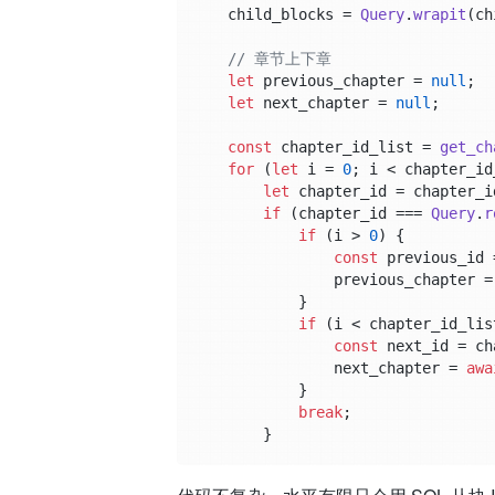
    child_blocks = 
Query
.
wrapit
(ch
// 章节上下章
let
 previous_chapter = 
null
;

let
 next_chapter = 
null
;

const
 chapter_id_list = 
get_ch
for
 (
let
 i = 
0
; i < chapter_id
let
 chapter_id = chapter_id
if
 (chapter_id === 
Query
.
r
if
 (i > 
0
) {

const
 previous_id 
                previous_chapter =
            }

if
 (i < chapter_id_lis
const
 next_id = ch
                next_chapter = 
awa
            }

break
;

        }

    }
