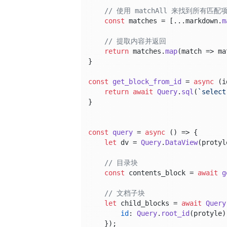
// 使用 matchAll 来找到所有匹配
const
 matches = [...markdown.
m
// 提取内容并返回
return
 matches.
map
(
match
 =>
 ma
}

const
get_block_from_id
 = 
async
 (
i
return
await
Query
.
sql
(
`select
}

const
query
 = 
async
 (
) => {

let
 dv = 
Query
.
DataView
(protyl
// 目录块
const
 contents_block = 
await
g
// 文档子块
let
 child_blocks = 
await
Query
id
: 
Query
.
root_id
(protyle)

    });
