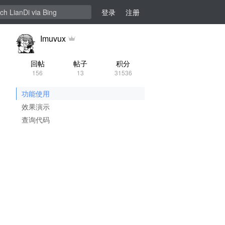
登录
注册
Imuvux
回帖
帖子
积分
156
13
31536
功能使用
效果演示
查询代码