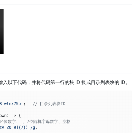
入块中输入以下代码，并将代码第一行的块 ID 换成目录列表块的 ID。
8-wlnx75o'
;   
// 目录列表块ID
own
) => {

跟14位数字、-、7位随机字母数字、空格
zA-Z0-9]{7}) /g
;
