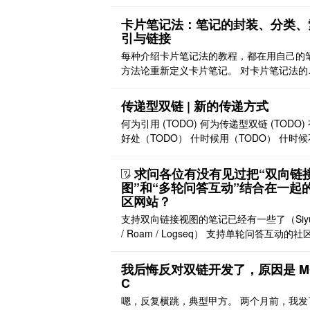
这种理念可以进一步延拓为为对笔记结构编
控。 ..
筛选呈现的解耦，可以说触及了笔记管理的
卡片笔记法：笔记的封装、分类、
机理。本文尝试对此进行一些简单分析，从
引与链接
的属性 + 视图的概念出发考察笔记管理的通
每种介绍卡片笔记法的教程，都在用自己的
逻辑。需要说明的是，这篇文章更多局限在
方法论重新定义卡片笔记。 对卡片笔记法的
层级讨论，旨在统 ..
确的不正确的深刻的不深刻的解读已经有很
了，很多人把它吹成救世良方的神话，很多
传递型双链 | 新的传递方式
它贬成一文不值的噱头。本文尝试从需求出
何为引用 (TODO) 何为传递型双链 (TODO)
察卡片笔记法，分析其典型组成要素的作用
好处（TODO） 什时候用（TODO） 什时
质，根据笔记需求验证其有用与否。 引言-
（TODO） 为什么不用（不听） 引用传递
的需求 如果您一上来就说“ ..
直接引用传递 向下引用传递 向上引用传递 
求问各位有没有见过把“双向链
到文档 段落块传递到文档(直接引用传递） a
图”和“多轮问答互动”结合在一起
中引用了 test, 在 test 的反链中，可以看到
区网站？
所在的段 ..
支持双向链接视图的笔记已经有一些了（Siyu
/ Roam / Logseq） 支持单轮问答互动的社
有不只一个（知乎 / Quora / Stack Exchan
但是我还没见过把多轮问答互动串接在一起
我后悔反对双链开发了，原因是 M
区网站。 所谓多轮问答互动是指：第二个问
C
从第一个问题的提问 / 回答 / 评论中引发出
嗯，反复横跳，典型甲方。 两个月前，我发
的。就像 ..