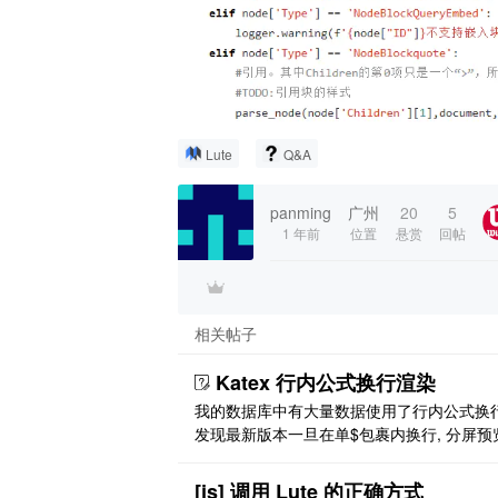
Lute
Q&A
panming
广州
20
5
1 年前
位置
悬赏
回帖
相关帖子
Katex 行内公式换行渲染
我的数据库中有大量数据使用了行内公式换行
发现最新版本一旦在单$包裹内换行, 分屏预
不能渲染数学公式了, 但是以前的版本是可
能不能改回去或者增加配置? 以前版本的 [图
[js] 调用 Lute 的正确方式