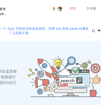
570
3 年前
3，发布
od
本地
定期
一个 Type 字段有没有具体说明。官网 lute 里面 parse 好像套
了几层看不懂
家在这里相
的价值观进行
找到与自己