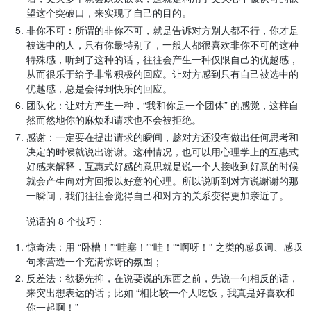
望这个突破口，来实现了自己的目的。
非你不可：所谓的非你不可，就是告诉对方别人都不行，你才是
被选中的人，只有你最特别了，一般人都很喜欢非你不可的这种
特殊感，听到了这种的话，往往会产生一种仅限自己的优越感，
从而很乐于给予非常积极的回应。让对方感到只有自己被选中的
优越感，总是会得到快乐的回应。
团队化：让对方产生一种，“我和你是一个团体” 的感觉，这样自
然而然地你的麻烦和请求也不会被拒绝。
感谢：一定要在提出请求的瞬间，趁对方还没有做出任何思考和
决定的时候就说出谢谢。这种情况，也可以用心理学上的互惠式
好感来解释，互惠式好感的意思就是说一个人接收到好意的时候
就会产生向对方回报以好意的心理。所以说听到对方说谢谢的那
一瞬间，我们往往会觉得自己和对方的关系变得更加亲近了。
说话的 8 个技巧：
惊奇法：用 “卧槽！”“哇塞！”“哇！”“啊呀！” 之类的感叹词、感叹
句来营造一个充满惊讶的氛围；
反差法：欲扬先抑，在说要说的东西之前，先说一句相反的话，
来突出想表达的话；比如 “相比较一个人吃饭，我真是好喜欢和
你一起啊！”