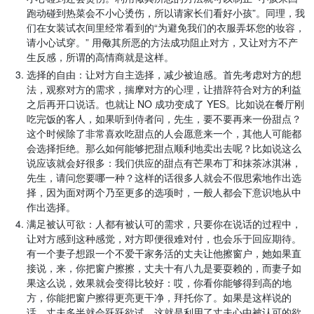
跑动碰到热菜会不小心烫伤，所以请家长们看好小孩”。同理，我
们在女装试衣间里经常看到的“为避免我们的衣服弄坏您的妆容，
请小心试穿。” 用儆其所恶的方法成功阻止对方，又让对方不产
生反感，所谓的高情商就是这样。
选择的自由：让对方自主选择，减少被迫感。首先考虑对方的想
法，观察对方的需求，揣摩对方的心理，让措辞符合对方的利益
之后再开口说话。也就让 NO 成功变成了 YES。比如说在餐厅刚
吃完饭的客人，如果听到侍者问，先生，要不要再来一份甜点？
这个时候除了非常喜欢吃甜点的人会愿意来一个，其他人可能都
会选择拒绝。那么如何能够把甜点顺利地卖出去呢？比如说这么
说应该就会好很多：我们供应的甜点有芒果布丁和抹茶冰淇淋，
先生，请问您要哪一种？这样的话很多人就会不假思索地作出选
择，因为面对两个乃至更多的选项时，一般人都会下意识地从中
作出选择。
满足被认可欲：人都有被认可的需求，只要你在说话的过程中，
让对方感到这种感觉，对方即便很难对付，也会乐于回应期待。
有一个妻子想跟一个不爱干家务活的丈夫让他擦窗户，她如果直
接说，来，你把窗户擦擦，丈夫十有八九是要耍赖的，而妻子如
果这么说，效果就会变得比较好：哎，你看你能够得到高的地
方，你能把窗户擦得更亮更干净，拜托你了。如果是这样说的
话，丈夫多半就会跃跃欲试，这就是利用了丈夫心中被认可的欲