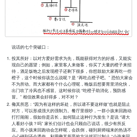
说话的七个突破口：
投其所好：以对方爱好需求为先，既能获得对方的好感，又能实
现自己的愿望；例如，家里客人来做客，你买了大量的橙子来招
待，酒足饭饱之后发现橙子还剩下很多，你想鼓励大家再吃一些
橙子，这个时候你该怎么说呢？是 “再吃点橙子吧。” 恐怕大家会
不为所动。而大家都有个什么心理呢，晚饭后想要胃里消化快，
出门吹了冷风也不感冒。这时候你说 “吃橙子助消化，预防感
冒。” 相信效果会好得多，对不对？
儆其所恶：“因为有这样的坏处，所以请不要这样做”也就是阻止
对方，可以形成强大的强制力。餐厅里很吵，一群小孩来回跑动
打打闹闹，假如你是店长，如何阻止这种行为发生？是说 “请大
人看好小孩？吗” 家长们估计也会只顾自己说话，很少有所反
应。而小孩来回跑动会怎样呢，会跌倒，碰到厨师端来的热汤不
小心碰到还会烫伤。利用儆其所恶的方法就可以制止 “小孩来回