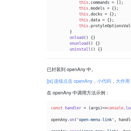
this
.
commands
 = [];

this
.
models
 = {};

this
.
docks
 = {};

this
.
data
 = {};

this
.
protyleOptionsVal
        }

onload
(
) {}

onunload
(
) {}

uninstall
(
) {}

async
updateCards
(
options
)
onLayoutReady
(
) {}

addCommand
(
command
) {}

已封装到 openAny 中。
addIcons
(
svg
) {}

addTopBar
(
options
) { 
retur
[js] 连续点击 openAny，小代码，大
addStatusBar
(
options
) { 
re
// 去掉设置，参考 https://github
在 openAny 中调用方法示例：
//openSetting() {}
loadData
(
storageName
) { 
re
saveData
(
storageName, data
const
handler
 = (
args
)=>
console
.
lo
removeData
(
storageName
) { 
getOpenedTab
(
) { 
return
 {}
openAny.
on
(
'open-menu-link'
, handl
addTab
(
options
) { 
return
(
addDock
(
options
) { 
return
 