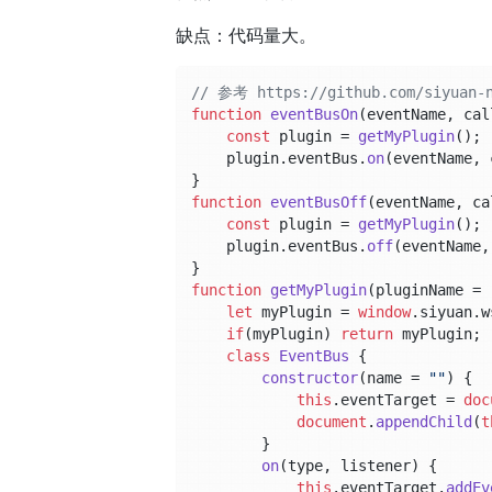
缺点：代码量大。
// 参考 https://github.com/siyuan-n
function
eventBusOn
(
eventName, cal
const
 plugin = 
getMyPlugin
();

    plugin.
eventBus
.
on
(eventName, 
function
eventBusOff
(
eventName, ca
const
 plugin = 
getMyPlugin
();

    plugin.
eventBus
.
off
(eventName,
function
getMyPlugin
(
pluginName = 
let
 myPlugin = 
window
.
siyuan
.
w
if
(myPlugin) 
return
 myPlugin;

class
EventBus
 {

constructor
(
name = 
""
) {

this
.
eventTarget
 = 
doc
document
.
appendChild
(
t
        }

on
(
type, listener
) {

this
.
eventTarget
.
addEv