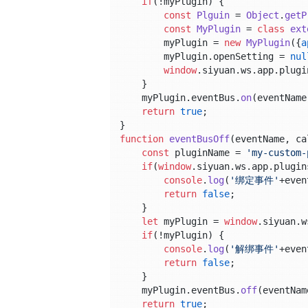
if
(!myPlugin) {

const
Plguin
 = 
Object
.
getP
const
MyPlugin
 = 
class
ext
        myPlugin = 
new
MyPlugin
({
a
        myPlugin.
openSetting
 = 
nul
window
.
siyuan
.
ws
.
app
.
plugi
    }

    myPlugin.
eventBus
.
on
(eventName
return
true
;

function
eventBusOff
(
eventName, ca
const
 pluginName = 
'my-custom-
if
(
window
.
siyuan
.
ws
.
app
.
plugin
console
.
log
(
'绑定事件'
+even
return
false
;

    }

let
 myPlugin = 
window
.
siyuan
.
w
if
(!myPlugin) {

console
.
log
(
'解绑事件'
+even
return
false
;

    }

    myPlugin.
eventBus
.
off
(eventNam
return
true
;
