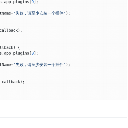
s
.
app
.
plugins
[
0
];

tName+
'失败，请至少安装一个插件'
);

callback);

llback
) {

s
.
app
.
plugins
[
0
];

tName+
'失败，请至少安装一个插件'
);

 callback);
