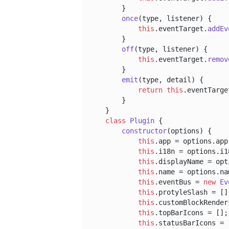
        }

once
(
type, listener
) {

this
.
eventTarget
.
addEv
        }

off
(
type, listener
) {

this
.
eventTarget
.
remov
        }

emit
(
type, detail
) {

return
this
.
eventTarge
        }

    }

class
Plugin
 {

constructor
(
options
) {

this
.
app
 = options.
app
this
.
i18n
 = options.
i1
this
.
displayName
 = opt
this
.
name
 = options.
na
this
.
eventBus
 = 
new
Ev
this
.
protyleSlash
 = [];
this
.
customBlockRender
this
.
topBarIcons
 = [];

this
.
statusBarIcons
 = 