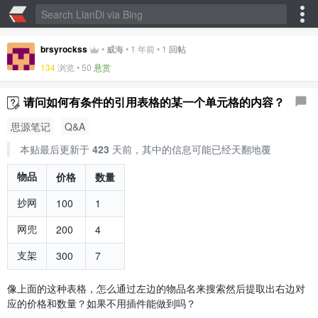
brsyrockss
•
威海
•
1 年前
•
1
回帖
134
浏览 •
50
悬赏
请问如何有条件的引用表格的某一个单元格的内容？
思源笔记
Q&A
本贴最后更新于
423
天前，其中的信息可能已经天翻地覆
物品
价格
数量
抄网
100
1
网兜
200
4
支架
300
7
像上面的这种表格，怎么通过左边的物品名来搜索然后提取出右边对
应的价格和数量？如果不用插件能做到吗？