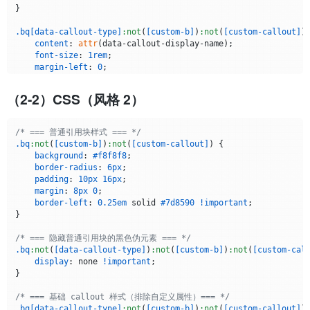
let
 recentlyCreatedBlockQuotes = 
new
Set
();

}

let
 currentTargetBlockQuote = 
null
;

.bq
[data-callout-type]
:not
(
[custom-b]
)
:not
(
[custom-callout]
)
// ==================== Callout 处理部分 =================
content
: 
attr
(data-callout-display-name);

font-size
: 
1rem
;

// Callout 类型定义（处理器用）
margin-left
: 
0
;

const
 calloutTypes = {

}

'@info'
: { 
type
: 
'info'
, 
displayName
: 
'信息补充'
 },

（2-2）CSS（风格 2）
'@信息'
: { 
type
: 
'info'
, 
displayName
: 
'信息补充'
 },

/* === 蓝色系——info === */
'@note'
: { 
type
: 
'note'
, 
displayName
: 
'笔记'
 },

.bq
[data-callout-type=
"info"
]
:not
(
[custom-b]
)
:not
(
[custom-ca
'@笔记'
: { 
type
: 
'note'
, 
displayName
: 
'笔记'
 },

border-left
: .
25em
 solid 
#1f6feb
!important
;

'@comment'
: { 
type
: 
'comment'
, 
displayName
: 
'批注'
 },

/* === 普通引用块样式 === */
background-color
: 
#1f71eb16
!important
;

'@批注'
: { 
type
: 
'comment'
, 
displayName
: 
'批注'
 },

.bq
:not
(
[custom-b]
)
:not
(
[custom-callout]
) {

'@tip'
: { 
type
: 
'tip'
, 
displayName
: 
'提示'
 },

background
: 
#f8f8f8
;

.bq
[data-callout-type=
"info"
]
:not
(
[custom-b]
)
:not
(
[custom-ca
'@提示'
: { 
type
: 
'tip'
, 
displayName
: 
'提示'
 },

border-radius
: 
6px
;

color
: 
#4493f8
;

'@warning'
: { 
type
: 
'warning'
, 
displayName
: 
'警告'
 },

padding
: 
10px
16px
;

'@警告'
: { 
type
: 
'warning'
, 
displayName
: 
'警告'
 },

margin
: 
8px
0
;

.bq
[data-callout-type=
"info"
]
:not
(
[custom-b]
)
:not
(
[custom-ca
'@important'
: { 
type
: 
'important'
, 
displayName
: 
'重要
border-left
: 
0.25em
 solid 
#7d8590
!important
;

content
: 
""
;

'@重要'
: { 
type
: 
'important'
, 
displayName
: 
'重要'
 },

}

display
: inline-block;

'@caution'
: { 
type
: 
'caution'
, 
displayName
: 
'小心'
 },

vertical-align
: middle;

'@小心'
: { 
type
: 
'caution'
, 
displayName
: 
'小心'
 },

/* === 隐藏普通引用块的黑色伪元素 === */
width
: 
24px
;

'@error'
: { 
type
: 
'error'
, 
displayName
: 
'错误'
 },

.bq
:not
(
[data-callout-type]
)
:not
(
[custom-b]
)
:not
(
[custom-cal
height
: 
24px
;

'@错误'
: { 
type
: 
'error'
, 
displayName
: 
'错误'
 },

display
: none 
!important
;

margin-right
: 
10px
;

'@question'
: { 
type
: 
'question'
, 
displayName
: 
'问题'
 
}

mask
: 
url
(
"data:image/svg+xml;base64,PHN2ZyB4bWxucz0iaHR
'@问题'
: { 
type
: 
'question'
, 
displayName
: 
'问题'
 },

mask-size
: cover;

'@example'
: { 
type
: 
'example'
, 
displayName
: 
'示例'
 },

/* === 基础 callout 样式（排除自定义属性）=== */
background-color
: currentColor;

'@示例'
: { 
type
: 
'example'
, 
displayName
: 
'示例'
 },

.bq
[data-callout-type]
:not
(
[custom-b]
)
:not
(
[custom-callout]
) 