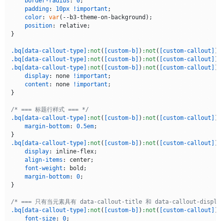
border-radius
: 
0
;

        },

padding
: 
10px
!important
;

        {

color
: 
var
(--b3-theme-on-background);

command
: 
'@question'
,

position
: relative;

displayName
: 
'问题'
,

}

icon
: 
`<svg width="24" height="24" viewBox="0 0 
color
: 
'#d1242f'
.bq
[data-callout-type]
:not
(
[custom-b]
)
:not
(
[custom-callout]
)
        },

.bq
[data-callout-type]
:not
(
[custom-b]
)
:not
(
[custom-callout]
)
        {

.bq
[data-callout-type]
:not
(
[custom-b]
)
:not
(
[custom-callout]
)
command
: 
'@error'
,

display
: none 
!important
;

displayName
: 
'错误'
,

content
: none 
!important
;

icon
: 
`<svg width="24" height="24" viewBox="0 0 
}

color
: 
'#d1242f'
        },

/* === 标题行样式 === */
        {

.bq
[data-callout-type]
:not
(
[custom-b]
)
:not
(
[custom-callout]
)
command
: 
'@example'
,

margin-bottom
: 
0.5em
;

displayName
: 
'示例'
,

icon
: 
`<svg width="24" height="24" viewBox="0 0 
.bq
[data-callout-type]
:not
(
[custom-b]
)
:not
(
[custom-callout]
)
color
: 
'#8957e5'
display
: inline-flex;

        }

align-items
: center;

    ];

font-weight
: bold;

margin-bottom
: 
0
;

// 菜单状态管理
}

let
 commandMenu = 
null
;

let
 isMenuVisible = 
false
;

/* === 只有当元素具有 data-callout-title 和 data-callout-disp
let
 isProcessingEvent = 
false
;

.bq
[data-callout-type]
:not
(
[custom-b]
)
:not
(
[custom-callout]
)
let
 trackedBlockQuotes = 
new
Set
();

font-size
: 
0
;
