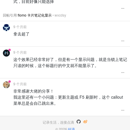
式，目前好像只能选择
                editableDiv.
focus
();

display
: inline-block;

vertical-align
: middle;

/* === 红色系——error === */
const
 range = 
document
.
createRange
();

width
: 
24px
;

回帖引用
flomo 卡片笔记化显示
•
wxcdsy
.bq
[data-callout-type=
"error"
]
:not
(
[custom-b]
)
:not
(
[custom-c
const
 selection = 
window
.
getSelection
();

height
: 
24px
;

border-left
: .
25em
 solid 
#d1242f
!important
;

margin-right
: 
10px
;

background-color
: 
#d1242f15
!important
;

9 个月前
if
 (editableDiv.
childNodes
.
length
 > 
0
) {

mask
: 
url
(
"data:image/svg+xml;base64,PHN2ZyB4bWxucz0iaHR
拿去超了
const
 lastNode = editableDiv.
childNodes
[
mask-size
: cover;

.bq
[data-callout-type=
"error"
]
:not
(
[custom-b]
)
:not
(
[custom-c
if
 (lastNode.
nodeType
 === 
Node
.
TEXT_NODE
)
background-color
: currentColor;

color
: 
#d1242f
;

                        range.
setStart
(lastNode, lastNode.
te
mask-repeat
: no-repeat;

                        range.
setEnd
(lastNode, lastNode.
text
overflow
: visible 
!important
;

.bq
[data-callout-type=
"error"
]
:not
(
[custom-b]
)
:not
(
[custom-c
9 个月前
                    } 
else
 {

}

content
: 
""
;

                        range.
setStartAfter
(lastNode);

这个效果已经非常好了，但是有一个显示问题，就是当锁上笔记
display
: inline-block;

                        range.
setEndAfter
(lastNode);

/* === 黄色系——Caution === */
只读的时候，这个标题行的中文就不能显示了。
vertical-align
: middle;

                    }

.bq
[data-callout-type=
"caution"
]
:not
(
[custom-b]
)
:not
(
[custom
width
: 
24px
;

                } 
else
 {

border-left
: .
25em
 solid 
#e3b341
!important
;

height
: 
24px
;

                    range.
selectNodeContents
(editableDiv);

background-color
: 
#e3b34115
!important
;

margin-right
: 
10px
;

                    range.
collapse
(
false
);

9 个月前
mask
: 
url
(
"data:image/svg+xml;base64,PHN2ZyB4bWxucz0iaHR
                }

.bq
[data-callout-type=
"caution"
]
:not
(
[custom-b]
)
:not
(
[custom
非常感谢大佬的分享！
mask-size
: cover;

color
: 
#e3b341
;

background-color
: currentColor;

我这里还有一个小问题：更新主题或 F5 刷新时，这个 callout
                selection.
removeAllRanges
();

mask-repeat
: no-repeat;

菜单总是会自己跳出来。
                selection.
addRange
(range);

.bq
[data-callout-type=
"caution"
]
:not
(
[custom-b]
)
:not
(
[custom
overflow
: visible 
!important
;

content
: 
""
;

}

// 自动换行
display
: inline-block;

setTimeout
(
() =>
 {

vertical-align
: middle;

/* === 红色系——question === */
记录生活，连接点滴
                    editableDiv.
dispatchEvent
(
new
KeyboardEv
width
: 
24px
;

.bq
[data-callout-type=
"question"
]
:not
(
[custom-b]
)
:not
(
[custo
key
: 
'Enter'
, 
code
: 
'Enter'
, 
keyCode
height
: 
24px
;

© 2026
链滴
border-left
: .
25em
 solid 
#d1242f
!important
;
