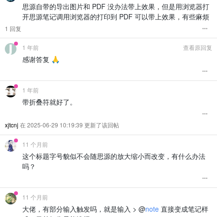
            font-size: 11px;

.bq
[data-callout-type=
"important"
]
:not
(
[custom-b]
)
:not
(
[cust
思源自带的导出图片和 PDF 没办法带上效果，但是用浏览器打
background-color
: currentColor;

            color: #9ca3af;

color
: 
#e3b341
;

mask-repeat
: no-repeat;

开思源笔记调用浏览器的打印到 PDF 可以带上效果，有些麻烦
            text-align: center;

overflow
: visible 
!important
;

        `
;

.bq
[data-callout-type=
"important"
]
:not
(
[custom-b]
)
:not
(
[cust
1 回复
}

        footer.
innerHTML
 = 
'点击选择 Callout 类型 • ESC 关闭'
;

content
: 
""
;

        commandMenu.
appendChild
(footer);

display
: inline-block;

/* === 紫色系——example === */
1 年前
查看原回复
vertical-align
: middle;

.bq
[data-callout-type=
"example"
]
:not
(
[custom-b]
)
:not
(
[custom
感谢答复 🙏
document
.
body
.
appendChild
(commandMenu);

width
: 
24px
;

border-left
: .
25em
 solid 
#8957e5
!important
;

return
 commandMenu;

height
: 
24px
;

background-color
: 
#8957e515
!important
;

    }

margin-right
: 
10px
;

mask
: 
url
(
"data:image/svg+xml;base64,PHN2ZyB4bWxucz0iaHR
.bq
[data-callout-type=
"example"
]
:not
(
[custom-b]
)
:not
(
[custom
1 年前
// 插入命令并自动换行
mask-size
: cover;

color
: 
#8957e5
;

function
insertCommandToBlockQuote
(
command, blockQuoteEl
background-color
: currentColor;

带折叠符就好了。
if
 (!blockQuoteElement) 
return
false
;

mask-repeat
: no-repeat;

.bq
[data-callout-type=
"example"
]
:not
(
[custom-b]
)
:not
(
[custom
overflow
: visible 
!important
;

content
: 
""
;

xjtcnj
在 2025-06-29 10:19:39 更新了该回帖
const
 editableDiv = blockQuoteElement.
querySelector
(
}

display
: inline-block;

if
 (!editableDiv) 
return
false
;

vertical-align
: middle;

/* === 黄色系——Warning === */
11 个月前
width
: 
24px
;

try
 {

.bq
[data-callout-type=
"warning"
]
:not
(
[custom-b]
)
:not
(
[custom
height
: 
24px
;

这个标题字号貌似不会随思源的放大缩小而改变，有什么办法
            editableDiv.
textContent
 = command;

border-left
: .
25em
 solid 
#e3b341
!important
;

margin-right
: 
10px
;

吗？
background-color
: 
#e3b34115
!important
;

mask
: 
url
(
"data:image/svg+xml;base64,PHN2ZyB4bWxucz0iaHR
// 触发事件，让 Callout 处理器知道内容已更改
mask-size
: cover;

            editableDiv.
dispatchEvent
(
new
Event
(
'input'
, { 
b
.bq
[data-callout-type=
"warning"
]
:not
(
[custom-b]
)
:not
(
[custom
background-color
: currentColor;

            editableDiv.
dispatchEvent
(
new
Event
(
'change'
, { 
color
: 
#e3b341
;

mask-repeat
: no-repeat;

11 个月前
overflow
: visible 
!important
;

// 设置光标并自动换行
.bq
[data-callout-type=
"warning"
]
:not
(
[custom-b]
)
:not
(
[custom
大佬，有部分输入触发吗，就是输入 > @
note
直接变成笔记样
}

setTimeout
(
() =>
 {

content
: 
""
;
