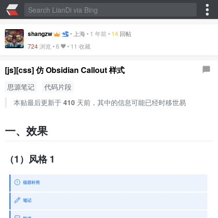
shangzw
•
上海
•
1 年前
•
14
回帖
724
浏览 •
6
•
11 收藏
[js][css] 仿 Obsidian Callout 样式
思源笔记
代码片段
本贴最后更新于
410
天前，其中的信息可能已经时移世易
一、效果
（1）风格 1