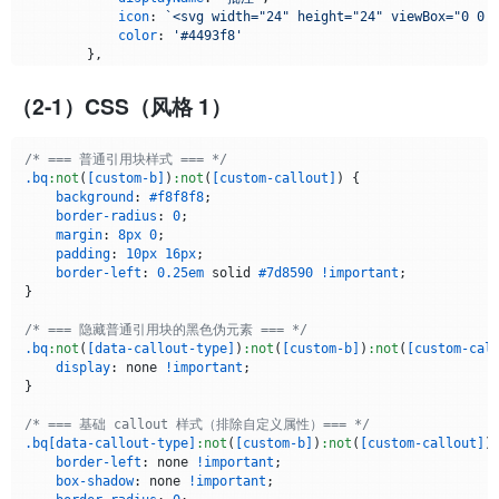
icon
: 
`<svg width="24" height="24" viewBox="0 0 
color
: 
'#4493f8'
        },

        {

command
: 
'@tip'
,

（2-1）CSS（风格 1）
displayName
: 
'提示'
,

icon
: 
`<svg width="24" height="24" viewBox="0 0 
color
: 
'#238636'
/* === 普通引用块样式 === */
        },

.bq
:not
(
[custom-b]
)
:not
(
[custom-callout]
) {

        {

background
: 
#f8f8f8
;

command
: 
'@warning'
,

border-radius
: 
0
;

displayName
: 
'警告'
,

margin
: 
8px
0
;

icon
: 
`<svg width="24" height="24" viewBox="0 0 
padding
: 
10px
16px
;

color
: 
'#e3b341'
border-left
: 
0.25em
 solid 
#7d8590
!important
;

        },

}

        {

command
: 
'@important'
,

/* === 隐藏普通引用块的黑色伪元素 === */
displayName
: 
'重要'
,

.bq
:not
(
[data-callout-type]
)
:not
(
[custom-b]
)
:not
(
[custom-cal
icon
: 
`<svg width="24" height="24" viewBox="0 0 
display
: none 
!important
;

color
: 
'#e3b341'
}

        },

        {

/* === 基础 callout 样式（排除自定义属性）=== */
command
: 
'@caution'
,

.bq
[data-callout-type]
:not
(
[custom-b]
)
:not
(
[custom-callout]
) 
displayName
: 
'小心'
,

border-left
: none 
!important
;

icon
: 
`<svg width="24" height="24" viewBox="0 0 
box-shadow
: none 
!important
;

color
: 
'#e3b341'