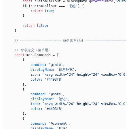
const
 customCallout = blockQuote.
getAttribute
(
'custo
if
 (customCallout === 
'书签'
) {

return
true
;

        }

return
false
;

    }

// ==================== 命令菜单部分 ====================
// 命令定义（菜单用）
const
 menuCommands = [

        {

command
: 
'@info'
,

displayName
: 
'信息补充'
,

icon
: 
`<svg width="24" height="24" viewBox="0 0 
color
: 
'#4493f8'
        },

        {

command
: 
'@note'
,

displayName
: 
'笔记'
,

icon
: 
`<svg width="24" height="24" viewBox="0 0 
color
: 
'#4493f8'
        },

        {

command
: 
'@comment'
,

displayName
: 
'批注'
,
