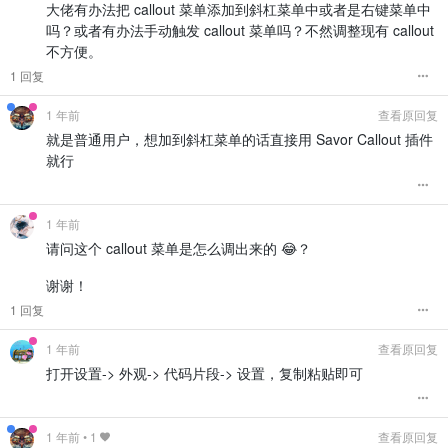
大佬有办法把 callout 菜单添加到斜杠菜单中或者是右键菜单中
                item.
style
.
transform
 = 
'translateX(2px)'
;

.bq
[data-callout-type=
"tip"
]
:not
(
[custom-b]
)
:not
(
[custom-cal
height
: 
24px
;

            });

border-left
: .
25em
 solid 
#238636
!important
;

吗？或者有办法手动触发 callout 菜单吗？不然调整现有 callout
margin-right
: 
10px
;

background-color
: 
#23863615
!important
;

不方便。
mask
: 
url
(
"data:image/svg+xml;base64,PHN2ZyB4bWxucz0iaHR
            item.
addEventListener
(
'mouseleave'
, 
() =>
 {

mask-size
: cover;

1 回复
                item.
style
.
backgroundColor
 = 
''
;

.bq
[data-callout-type=
"tip"
]
:not
(
[custom-b]
)
:not
(
[custom-cal
background-color
: currentColor;

                item.
style
.
transform
 = 
'translateX(0)'
;

color
: 
#238636
;

mask-repeat
: no-repeat;

            });

1 年前
查看原回复
overflow
: visible 
!important
;

.bq
[data-callout-type=
"tip"
]
:not
(
[custom-b]
)
:not
(
[custom-cal
}

就是普通用户，想加到斜杠菜单的话直接用 Savor Callout 插件
            item.
addEventListener
(
'click'
, 
(
e
) =>
 {

content
: 
""
;

就行
                e.
preventDefault
();

display
: inline-block;

/* === 黄色系——Caution === */
                e.
stopPropagation
();

vertical-align
: middle;

.bq
[data-callout-type=
"caution"
]
:not
(
[custom-b]
)
:not
(
[custom
                item.
style
.
backgroundColor
 = 
'#dbeafe'
;

width
: 
24px
;

border-left
: .
25em
 solid 
#e3b341
!important
;

                item.
style
.
color
 = 
'#1e40af'
;

height
: 
24px
;

background-color
: 
#e3b34115
!important
;

1 年前
insertCommandToBlockQuote
(cmd.
command
, curren
margin-right
: 
10px
;

请问这个 callout 菜单是怎么调出来的 😂？
setTimeout
(
() =>
hideCommandMenu
(
true
), 
300
);
mask
: 
url
(
"data:image/svg+xml;base64,PHN2ZyB4bWxucz0iaHR
.bq
[data-callout-type=
"caution"
]
:not
(
[custom-b]
)
:not
(
[custom
            });

mask-size
: cover;

color
: 
#e3b341
;

background-color
: currentColor;

谢谢！
            commandMenu.
appendChild
(item);

mask-repeat
: no-repeat;

.bq
[data-callout-type=
"caution"
]
:not
(
[custom-b]
)
:not
(
[custom
1 回复
        });

overflow
: visible 
!important
;

content
: 
""
;

}

display
: inline-block;

1 年前
查看原回复
// 底部提示
vertical-align
: middle;

const
 footer = 
document
.
createElement
(
'div'
);

/* === 黄色系——Important === */
打开设置-> 外观-> 代码片段-> 设置，复制粘贴即可
width
: 
24px
;

        footer.
style
.
cssText
 = 
`

.bq
[data-callout-type=
"important"
]
:not
(
[custom-b]
)
:not
(
[cust
height
: 
24px
;

            padding: 8px 16px;

border-left
: .
25em
 solid 
#e3b341
!important
;

margin-right
: 
10px
;

            background: #f9fafb;

background-color
: 
#e3b34115
!important
;

mask
: 
url
(
"data:image/svg+xml;base64,PHN2ZyB4bWxucz0iaHR
            border-top: 1px solid #e5e7eb;

1 年前
•
1
查看原回复
mask-size
: cover;
