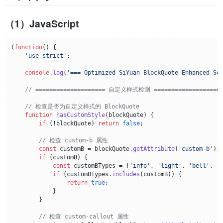
（1）JavaScript
(
function
(
) {

'use strict'
;

console
.
log
(
'=== Optimized SiYuan BlockQuote Enhanced Sc
// ==================== 自定义样式检测 ===================
// 检查是否为自定义样式的 BlockQuote
function
hasCustomStyle
(
blockQuote
) {

if
 (!blockQuote) 
return
false
;

// 检查 custom-b 属性
const
 customB = blockQuote.
getAttribute
(
'custom-b'
);

if
 (customB) {

const
 customBTypes = [
'info'
, 
'light'
, 
'bell'
, 
'
if
 (customBTypes.
includes
(customB)) {

return
true
;

            }

        }

// 检查 custom-callout 属性