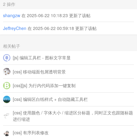
            closeButton.
style
.
color
 = 
'white'
;

mask
: 
url
(
"data:image/svg+xml;base64,PHN2ZyB4bWxucz0iaHR
2 操作
        });

mask-size
: cover;

.bq
[data-callout-type=
"tip"
]
:not
(
[custom-b]
)
:not
(
[custom-cal
        closeButton.
addEventListener
(
'mouseleave'
, 
() =>
 {

background-color
: currentColor;

color
: 
#238636
;

shangzw
在 2025-06-22 10:18:23 更新了该帖
            closeButton.
style
.
background
 = 
'#f3f4f6'
;

mask-repeat
: no-repeat;

            closeButton.
style
.
color
 = 
'#6b7280'
;

overflow
: visible 
!important
;

.bq
[data-callout-type=
"tip"
]
:not
(
[custom-b]
)
:not
(
[custom-cal
        });

}

JeffreyChen
在 2025-06-22 00:59:18 更新了该帖
content
: 
""
;

        closeButton.
addEventListener
(
'click'
, 
(
e
) =>
 {

display
: inline-block;

            e.
preventDefault
();

vertical-align
: middle;

            e.
stopPropagation
();

/* === 蓝色系——Note === */
相关帖子
width
: 
24px
;

hideCommandMenu
(
true
);

.bq
[data-callout-type=
"note"
]
:not
(
[custom-b]
)
:not
(
[custom-ca
height
: 
24px
;

        });

border-left
: .
25em
 solid 
#1f6feb
!important
;

margin-right
: 
10px
;

[js] 编辑工具栏 - 图标文字常显
        commandMenu.
appendChild
(closeButton);

background-color
: 
#1f71eb16
!important
;

mask
: 
url
(
"data:image/svg+xml;base64,PHN2ZyB4bWxucz0iaHR
mask-size
: cover;

// 标题
.bq
[data-callout-type=
"note"
]
:not
(
[custom-b]
)
:not
(
[custom-ca
[css] 移动端面包屑透明背景
background-color
: currentColor;

const
 header = 
document
.
createElement
(
'div'
);

color
: 
#4493f8
;

mask-repeat
: no-repeat;

        header.
style
.
cssText
 = 
`

overflow
: visible 
!important
;

            padding: 12px 40px 12px 16px;

.bq
[data-callout-type=
"note"
]
:not
(
[custom-b]
)
:not
(
[custom-ca
[css][js] 为行内代码添加一键复制
}

            background: #f9fafb;

content
: 
""
;

            border-bottom: 1px solid #e5e7eb;

display
: inline-block;

/* === 黄色系——Important === */
[css] 编辑区白纸样式 + 自动隐藏工具栏
            font-size: 13px;

vertical-align
: middle;

.bq
[data-callout-type=
"important"
]
:not
(
[custom-b]
)
:not
(
[cust
            color: #6b7280;

width
: 
24px
;

border-left
: .
25em
 solid 
#e3b341
!important
;

            font-weight: 600;

height
: 
24px
;

[css] 使用颜色 / 字体大小 / 缩进区分标题，同时正文也跟随标题
background-color
: 
#e3b34115
!important
;

        `
;

margin-right
: 
10px
;

进行缩进
        header.
innerHTML
 = 
'<div>Callout 命令菜单</div>'
;

mask
: 
url
(
"data:image/svg+xml;base64,PHN2ZyB4bWxucz0iaHR
.bq
[data-callout-type=
"important"
]
:not
(
[custom-b]
)
:not
(
[cust
        commandMenu.
appendChild
(header);

mask-size
: cover;

color
: 
#e3b341
;

background-color
: currentColor;

[css] 有序列表修改
// 命令选项
mask-repeat
: no-repeat;
