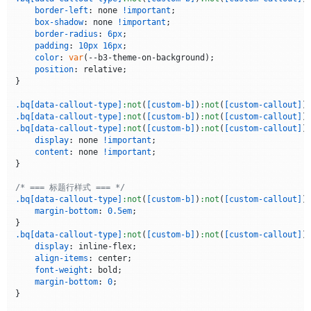
mask-repeat
: no-repeat;

'@default'
: { 
type
: 
'default'
, 
displayName
: 
'默认'
 },

border-left
: none 
!important
;

overflow
: visible 
!important
;

'@默认'
: { 
type
: 
'default'
, 
displayName
: 
'默认'
 }

box-shadow
: none 
!important
;

}

    };

border-radius
: 
6px
;

padding
: 
10px
16px
;

// ==================== 命令菜单功能 ====================
color
: 
var
(--b3-theme-on-background);

/* === 蓝色系——Note === */
position
: relative;

.bq
[data-callout-type=
"note"
]
:not
(
[custom-b]
)
:not
(
[custom-ca
// 创建命令菜单
}

border-left
: .
25em
 solid 
#1f6feb
!important
;

function
createCommandMenu
(
targetBlockQuote
) {

background-color
: 
#1f71eb16
!important
;

if
 (commandMenu) 
return
 commandMenu;

.bq
[data-callout-type]
:not
(
[custom-b]
)
:not
(
[custom-callout]
)
.bq
[data-callout-type]
:not
(
[custom-b]
)
:not
(
[custom-callout]
)
.bq
[data-callout-type=
"note"
]
:not
(
[custom-b]
)
:not
(
[custom-ca
        currentTargetBlockQuote = targetBlockQuote;

.bq
[data-callout-type]
:not
(
[custom-b]
)
:not
(
[custom-callout]
)
color
: 
#4493f8
;

        commandMenu = 
document
.
createElement
(
'div'
);

display
: none 
!important
;

        commandMenu.
style
.
cssText
 = 
`

content
: none 
!important
;

.bq
[data-callout-type=
"note"
]
:not
(
[custom-b]
)
:not
(
[custom-ca
            position: fixed;

}

content
: 
""
;

            background: white;

display
: inline-block;

            border: 1px solid #d1d5db;

/* === 标题行样式 === */
vertical-align
: middle;

            border-radius: 8px;

.bq
[data-callout-type]
:not
(
[custom-b]
)
:not
(
[custom-callout]
)
width
: 
24px
;

            box-shadow: 0 10px 25px rgba(0,0,0,0.15);

margin-bottom
: 
0.5em
;

height
: 
24px
;

            max-height: 400px;

margin-right
: 
10px
;

            overflow-y: auto;

.bq
[data-callout-type]
:not
(
[custom-b]
)
:not
(
[custom-callout]
)
mask
: 
url
(
"data:image/svg+xml;base64,PHN2ZyB4bWxucz0iaHR
            z-index: 10000;

display
: inline-flex;

mask-size
: cover;

            font-size: 14px;

align-items
: center;

background-color
: currentColor;

            min-width: 250px;

font-weight
: bold;

mask-repeat
: no-repeat;

            font-family: -apple-system, BlinkMacSystemFont, '
margin-bottom
: 
0
;

overflow
: visible 
!important
;

            opacity: 0;

}

}

            transform: translateY(-10px);
