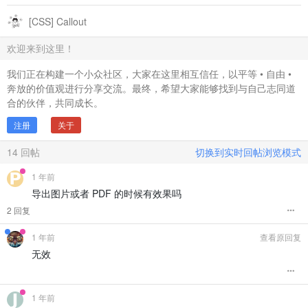
.bq
[data-callout-type=
"important"
]
:not
(
[custom-b]
)
:not
(
[cust
        menuCommands.
forEach
(
(
cmd, index
) =>
 {

overflow
: visible 
!important
;

content
: 
""
;

[CSS] Callout
const
 item = 
document
.
createElement
(
'div'
);

}

display
: inline-block;

            item.
style
.
cssText
 = 
`

vertical-align
: middle;

                padding: 12px 16px;

/* === 蓝色系——Comment === */
欢迎来到这里！
width
: 
24px
;

                cursor: pointer;

.bq
[data-callout-type=
"comment"
]
:not
(
[custom-b]
)
:not
(
[custom
height
: 
24px
;

                border-bottom: 1px solid #f3f4f6;

border-left
: .
25em
 solid 
#1f6feb
!important
;

我们正在构建一个小众社区，大家在这里相互信任，以平等 • 自由 •
margin-right
: 
10px
;

                display: flex;

background-color
: 
#1f71eb16
!important
;

mask
: 
url
(
"data:image/svg+xml;base64,PHN2ZyB4bWxucz0iaHR
奔放的价值观进行分享交流。最终，希望大家能够找到与自己志同道
                align-items: center;

mask-size
: cover;

合的伙伴，共同成长。
                gap: 12px;

.bq
[data-callout-type=
"comment"
]
:not
(
[custom-b]
)
:not
(
[custom
background-color
: currentColor;

                transition: all 0.15s ease;

color
: 
#4493f8
;

mask-repeat
: no-repeat;

注册
关于
            `
;

overflow
: visible 
!important
;

.bq
[data-callout-type=
"comment"
]
:not
(
[custom-b]
)
:not
(
[custom
}

if
 (index === menuCommands.
length
 - 
1
) {

14
回帖
切换到实时回帖浏览模式
content
: 
""
;

                item.
style
.
borderBottom
 = 
'none'
;

display
: inline-block;

/* === 黄色系——Warning === */
            }

vertical-align
: middle;

1 年前
.bq
[data-callout-type=
"warning"
]
:not
(
[custom-b]
)
:not
(
[custom
width
: 
24px
;

border-left
: .
25em
 solid 
#e3b341
!important
;

导出图片或者 PDF 的时候有效果吗
            item.
innerHTML
 = 
`

height
: 
24px
;

background-color
: 
#e3b34115
!important
;

                <span style="width:24px;height:24px;display:
margin-right
: 
10px
;

2 回复
                <div style="flex: 1;">

mask
: 
url
(
"data:image/svg+xml;base64,PHN2ZyB4bWxucz0iaHR
.bq
[data-callout-type=
"warning"
]
:not
(
[custom-b]
)
:not
(
[custom
                    <div style="font-weight: 500; color: #37
mask-size
: cover;

1 年前
查看原回复
color
: 
#e3b341
;

                    <div style="color: #6b7280; font-size: 1
background-color
: currentColor;

无效
                </div>

mask-repeat
: no-repeat;

.bq
[data-callout-type=
"warning"
]
:not
(
[custom-b]
)
:not
(
[custom
            `
;

overflow
: visible 
!important
;

content
: 
""
;

}

display
: inline-block;

            item.
addEventListener
(
'mouseenter'
, 
() =>
 {

vertical-align
: middle;

1 年前
                item.
style
.
backgroundColor
 = 
'#f3f4f6'
;

/* === 绿色系——Tip === */
width
: 
24px
;
