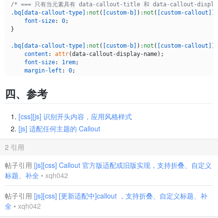
            transition: opacity 0.2s ease, transform 0.2s eas
/* === 只有当元素具有 data-callout-title 和 data-callout-disp
/* === 蓝色系——Comment === */
            pointer-events: none;

.bq
[data-callout-type]
:not
(
[custom-b]
)
:not
(
[custom-callout]
)
.bq
[data-callout-type=
"comment"
]
:not
(
[custom-b]
)
:not
(
[custom
        `
;

font-size
: 
0
;

border-left
: .
25em
 solid 
#1f6feb
!important
;

}

background-color
: 
#1f71eb16
!important
;

// 关闭按钮
const
 closeButton = 
document
.
createElement
(
'div'
);

.bq
[data-callout-type]
:not
(
[custom-b]
)
:not
(
[custom-callout]
)
.bq
[data-callout-type=
"comment"
]
:not
(
[custom-b]
)
:not
(
[custom
        closeButton.
style
.
cssText
 = 
`

content
: 
attr
(data-callout-display-name);

color
: 
#4493f8
;

            position: absolute;

font-size
: 
1rem
;

            top: 8px;

margin-left
: 
0
;

.bq
[data-callout-type=
"comment"
]
:not
(
[custom-b]
)
:not
(
[custom
            right: 8px;

}

content
: 
""
;

            width: 24px;

四、参考
display
: inline-block;

            height: 24px;

/* === 蓝色系——info === */
vertical-align
: middle;

            border-radius: 50%;

.bq
[data-callout-type=
"info"
]
:not
(
[custom-b]
)
:not
(
[custom-ca
width
: 
24px
;

            background: #f3f4f6;

border-left
: .
25em
 solid 
#1f6feb
!important
;

[css][js] 识别开头内容，应用风格样式
height
: 
24px
;

            display: flex;

background-color
: 
#1f71eb16
!important
;

margin-right
: 
10px
;

[js] 适配任何主题的 Callout
            align-items: center;

mask
: 
url
(
"data:image/svg+xml;base64,PHN2ZyB4bWxucz0iaHR
            justify-content: center;

.bq
[data-callout-type=
"info"
]
:not
(
[custom-b]
)
:not
(
[custom-ca
mask-size
: cover;

            cursor: pointer;

color
: 
#4493f8
;

2 引用
background-color
: currentColor;

            font-size: 14px;

mask-repeat
: no-repeat;

            color: #6b7280;

.bq
[data-callout-type=
"info"
]
:not
(
[custom-b]
)
:not
(
[custom-ca
帖子引用
[js][css] Callout 官方版适配或旧版实现，支持折叠、自定义
overflow
: visible 
!important
;

            transition: all 0.15s ease;

content
: 
""
;

标题、补全
•
xqh042
}

            z-index: 1;

display
: inline-block;

        `
;

vertical-align
: middle;

/* === 绿色系——Tip === */
帖子引用
[js][css] [更新适配中]callout ，支持折叠、自定义标题、补
        closeButton.
innerHTML
 = 
'×'
;

width
: 
24px
;

.bq
[data-callout-type=
"tip"
]
:not
(
[custom-b]
)
:not
(
[custom-cal
        closeButton.
addEventListener
(
'mouseenter'
, 
() =>
 {

height
: 
24px
;

全
•
xqh042
border-left
: .
25em
 solid 
#238636
!important
;

            closeButton.
style
.
background
 = 
'#ef4444'
;

margin-right
: 
10px
;

background-color
: 
#23863615
!important
;
