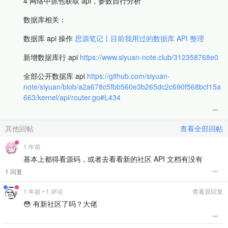
4 网络中抓包获取 api，参数自行分析
数据库相关：
数据库 api 操作
思源笔记丨目前我用过的数据库 API 整理
新增数据库行 api
https://www.siyuan-note.club/312358768e0
全部公开数据库 api
https://github.com/siyuan-
note/siyuan/blob/a2a678c5fbb560e3b265dc2c690f568bcf15a
663/kernel/api/router.go#L434
其他回帖
查看全部回帖
1 年前
基本上都得看源码，或者去看看新的社区 API 文档有没有
1 回复
1 年前
• 1 评论
查看原回复
😳 有新社区了吗？大佬