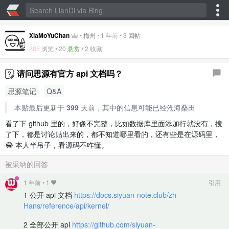
XiaMoYuChan
•
梅州
•
1 年前
•
3
回帖
285
浏览 •
20
悬赏
•
2 收藏
请问思源有官方 api 文档吗？
思源笔记
Q&A
本贴最后更新于
399
天前，其中的信息可能已经沧海桑田
看了下 github 里的，好像不完整，比如数据库里面添加行就没有，搜
了下，都是讨论贴出来的，都不知道哪里看的，还有些是在源码里，
😂 本人半吊子，看源码不咋懂。
被采纳的回答
1 年前
•
1
引用
1 公开 api 文档
https://docs.siyuan-note.club/zh-
Hans/reference/api/kernel/
2 全部公开 api
https://github.com/siyuan-