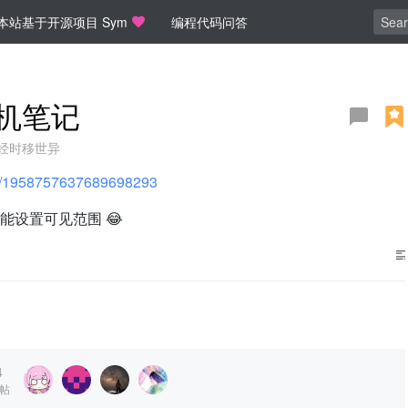
本站基于开源项目 Sym
编程代码问答
玩机笔记
经时移世异
m/p/1958757637689698293
设置可见范围 😂
4
帖