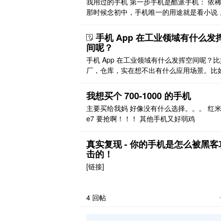
我用过的手机 第一步手机是酷派手机： 依
那时候念初中，手机唯一的用途就是看小说
话费是不可能的 学生党没有什么钱 ，wifi 
还没有这么普及 第二部手机是一部华为荣耀 
手机 App 在工业领域有什么发
价值 1100 大洋 真正意义上自己买的手机（
间呢？
的手机我老姐送的），来广州前一个月用我
手机 App 在工业领域有什么发挥空间呢？
的零花钱买了一部手机和一台电脑 18 岁 ..
厂，仓库，实在想不出有什么应用场景。比
里的叮叮，打造了日常办公的超级 app，那
业领域是不是也可以出一个类似的标杆性质
我想买个 700-1000 的手机
级 App 呢，如果可以的话这个 App 具备什
主要买给我妈 好像没有什么选择。。。 红米 
的功能，又该满足什么样的应用场景呢？手机
e7 要抢啊！！！ 其他手机又好弱鸡
p 具备哪种功能才能满足工厂的需求呢？
真实复现 - 你的手机是怎么被黑客
击的！
[链接]
4
回帖