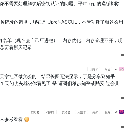
不需要处理解锁后密钥认证的问题。平时 zyg 的遵循排除
到吟惋兮的调度，现在是 Upref+ASOUL，不管功耗了就这么用
议直接白名单（现在会自己压进程），内存优化、内存管理不开，现
息要看聊天记录
订阅者
作者
天拿社区做实验的，结果长图无法显示，于是分享到知乎
1 天的功夫就被你看见了 😂 请哥们移步知乎或酷安 过会儿
订阅者
付费者
支持者
捐赠者
先知
恶龙
用来参考看看