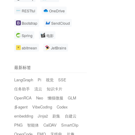
RESTful
OneDrive
Bootstrap
SendCloud
Spring
电影
abitmean
JetBrains
最新标签
LangGraph
Pi
视觉
SSE
任务助手
流云
知识卡片
OpenRCA
Neo
懒猫微服
GLM
多agent
VibeCoding
Codex
embedding
Jinja2
剧集
自建云
PNG
智能体
CalDAV
SmartClip
OpenCode
FMO
无线电
片趣