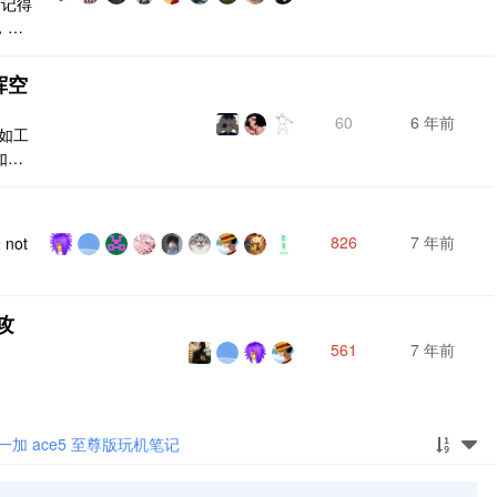
稀记得
，充
那时候
3c
挥空
之前
所有
60
6 年前
比如工
如阿
在工
的超
么用
826
7 年前
not
 Ap
攻
561
7 年前
一加 ace5 至尊版玩机笔记