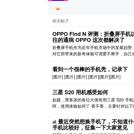
相关帖子
OPPO Find N 评测：折叠屏手机
往的通病 OPPO 这次都解决了
折叠屏手机作为近年手机市场中的发展趋势
对它所带来的新奇体验可谓爱不释手，自己
买了一台折叠屏手机作为主力机使用。但奇
是，每当我向身边的朋友推荐折叠屏手机时
看到一个很棒的手机壳，记录下
会听到对方拒绝的答覆。经过小范围调研后
[图片] [图片] [图片] [图片][图片][图片]
发现人们不愿购买折叠屏的顾虑主要集中在
的重量、折痕明显、续航较差和大屏缺乏合
途这四方面。 OPPO 折 ..
三星 S20 用机感受如何
如题，黑客派的各位大佬有用三星 S20 手机
咩，使用体验如何丫 香不香，主要针对以下
点： 手机信号咋样 打游戏延迟啥情况 是不
手宝
最近突然想换手机了，不知道什
手机比较好，征集一下大家意见