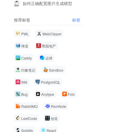
如何正确配置图片生成模型
推荐标签
标签
PWL
WebClipper
禅道
尊园地产
Caddy
运维
印象笔记
Sandbox
996
PostgreSQL
Bug
Anytype
Folo
RabbitMQ
RemNote
LeetCode
创造
Solidity
React