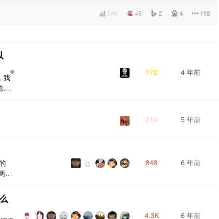
246
48
2
4
192
以
172
4 年前
，我
也购
怪的
，总
，我
214
5 年前
较高
适用
848
6 年前
的
两
是暖
么
4.3K
6 年前