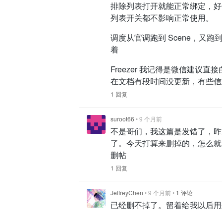
排除列表打开就能正常绑定，好像
列表开关都不影响正常使用。
调度从官调跑到 Scene，又跑
着
Freezer 我记得是微信建
在文档有段时间没更新，有些信
1 回复
suroot66
•
9 个月前
不是哥们，我这篇是发错了，昨
了。今天打算来删掉的，怎么就 
删帖
1 回复
JeffreyChen
•
9 个月前
•
1 评论
已经删不掉了。留着给我以后