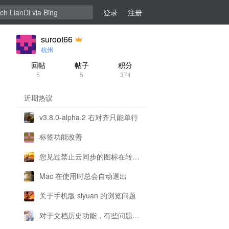
登录
注册
suroot66
杭州
回帖
帖子
积分
5
5
374
近期热议
v3.8.0-alpha.2 右对齐只能单行
标签功能改善
您见过禁止云同步的图标在转圈圈吗
Mac 在使用时总会自动退出
关于手机版 siyuan 的浏览问题
对于文档历史功能，有些问题想请各位大佬解答一下