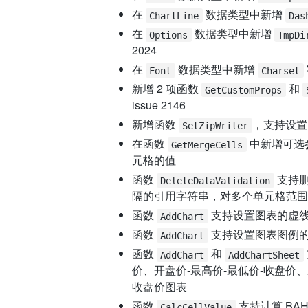
在
数据类型中新增
ChartLine
Das
在
数据类型中新增
Options
TmpDi
2024
在
数据类型中新增
Font
Charset
新增 2 项函数
和
GetCustomProps
issue 2146
新增函数
，支持设置自定
SetZipWriter
在函数
中新增可选
GetMergeCells
元格的值
函数
支持删
DeleteDataValidation
隔的引用字符串，对多个单元格范围进行删
函数
支持设置图表的虚
AddChart
函数
支持设置图表图例的字体
AddChart
函数
和
AddChart
AddChartSheet
价、开盘价-最高价-最低价-收盘价、
收盘价图表
函数
支持计算 BAH
CalcCellValue