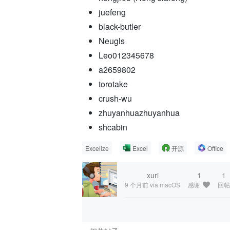
juefeng
black-butler
Neugls
Leo012345678
a2659802
torotake
crush-wu
zhuyanhuazhuyanhua
shcabin
Excelize
Excel
开源
Office
xuri
1
1
9 个月前
via macOS
感谢
回帖