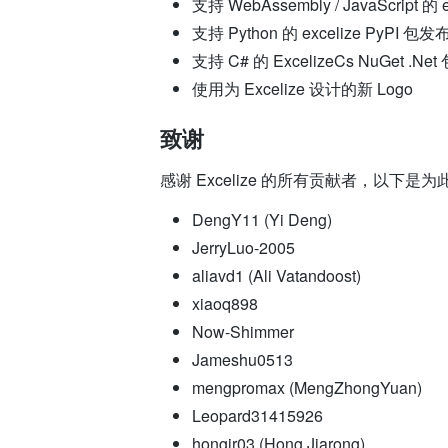
支持 WebAssembly / JavaScript
支持 Python 的 excelize PyPI 
支持 C# 的 ExcelizeCs NuGet .Ne
使用为 Excelize 设计的新 Logo
致谢
感谢 Excelize 的所有贡献者，以下
DengY11 (Yi Deng)
JerryLuo-2005
aliavd1 (Ali Vatandoost)
xiaoq898
Now-Shimmer
Jameshu0513
mengpromax (MengZhongYuan)
Leopard31415926
hongjr03 (Hong Jiarong)