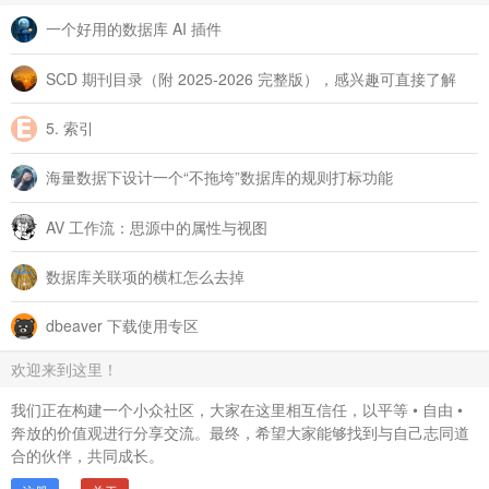
),

一个好用的数据库 AI 插件
-- >>>>>>>>>>>>  查询笔记卡片和内容标题 <<<<<<<<<<<<
SCD 期刊目录（附 2025-2026 完整版），感兴趣可直接了解
-- 1. 查询卡片
note_card 
AS
 (

SELECT
DISTINCT
5. 索引
	b.id, b.parent_id,

	b.content, b.hpath

海量数据下设计一个“不拖垮”数据库的规则打标功能
FROM
 blocks b

JOIN
 blocks_fts_case_insensitive fts 
ON
 b.rowid 
=
 fts
WHERE
AV 工作流：思源中的属性与视图
		fts.content 
MATCH
 (
SELECT
 fts_query 
FROM
 sear
AND
 b.fcontent 
=
''
AND
 b.markdown 
LIKE
'### ((%'
数据库关联项的横杠怎么去掉
),

dbeaver 下载使用专区
-- 2. 查询卡片的标签
common_blocks 
AS
 (

欢迎来到这里！
SELECT
        b1.id, 

我们正在构建一个小众社区，大家在这里相互信任，以平等 • 自由 •
        b1.tag

奔放的价值观进行分享交流。最终，希望大家能够找到与自己志同道
FROM
合的伙伴，共同成长。
        blocks_fts b1

JOIN