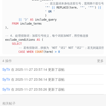
-- 若主题词本身包含双引号，需用两个双引号转义（
'"'
||
 REPLACE(term, 
'"'
, 
'""'
) 
||
'
' OR '
			)

||
')'
AS
 include_query

FROM
 include_terms

),

-- 4. 处理排除词：加双引号转义，每个词前加NOT，用空格连接
exclude_conditions 
AS
 (

SELECT
-- 若有排除词，拼接为 'NOT "词1" NOT "词2"'；若无则返回空
CASE
WHEN
COUNT
(term) 
>
0
THEN
'NOT '
||
 GROUP_CONCAT(
'"'
||
 REPLACE(term,
4 操作
更多
ELSE
''
END
AS
 exclude_query

FROM
 exclude_terms

SyTlr
在 2025-11-27 23:57:14 更新了该帖
),

SyTlr
在 2025-11-27 23:56:14 更新了该帖
-- 5. 合并包含和排除条件，生成最终FTS查询
search_conditions 
AS
 (

SELECT
SyTlr
在 2025-11-27 23:55:26 更新了该帖
-- 拼接包含条件和排除条件（若排除条件非空，加空格分隔）
        include_query 
||
CASE
WHEN
 exclude_query 
!=
''
THEN
AS
 fts_query

相关帖子
FROM
 include_conditions, exclude_conditions
