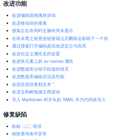
改进功能
改进编辑器拖拽块滚动
改进移动块的搜索
搜索左右布局时左侧布局未显示
在块末尾之前更改链接锚点后删除会影响下一个块
通过搜索打开编辑器后改进定位与高亮
改进自定义属性名的设置
改进块元素上的 av-names 属性
改进数据库分组字段值的填充
改进数据库编辑后渲染性能
改进容器块复制文本 *
改进文档树拖拽文档滚动
导入 Markdown 时开头的 YAML 作为代码块导入
修复缺陷
粘贴
错误
...
移除查询条件异常