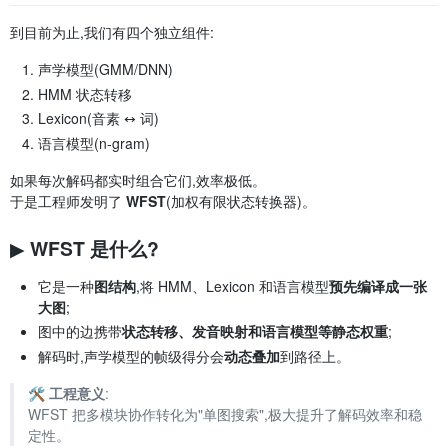
到目前为止,我们有四个独立组件:
声学模型(GMM/DNN)
HMM 状态转移
Lexicon(音素 ↔ 词)
语言模型(n-gram)
如果每次解码都实时组合它们,效率极低。
于是工程师发明了
WFST
(加权有限状态转换器)。
▶ WFST 是什么?
它是一种
图结构
,将 HMM、Lexicon 和语言模型
预先编译成一张
大图
;
图中的边携带
状态转移、发音映射和语言模型等静态权重
;
解码时,声学模型的帧级得分会
动态叠加
到路径上。
🛠️
工程意义
:
WFST 把多模块协作转化为"单图搜索",极大提升了解码效率和稳
定性。