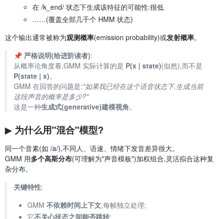
在 /k_end/ 状态下生成该特征的可能性:很低
……(覆盖全部几千个 HMM 状态)
这个输出通常被称为
观测概率
(emission probability)或
发射概率
。
📌
严格说明(给进阶读者)
:
从概率论角度看,GMM 实际计算的是
P(x | state)
(似然),而不是
P(state | x)
。
GMM 在回答的问题是:
"如果我已经在这个语音状态下,生成当前
这段声音的概率是多少?"
这是一种
生成式(generative)建模视角
。
▶ 为什么用"混合"模型?
同一个音素(如 /a/),不同人、语速、情绪下发音差异很大。
GMM 用
多个高斯分布
(可理解为"声音模板")加权组合,灵活拟合这种复
杂分布。
关键特性
:
GMM
不依赖时间上下文
,每帧独立处理;
它
不关心状态之间能否跳转
;