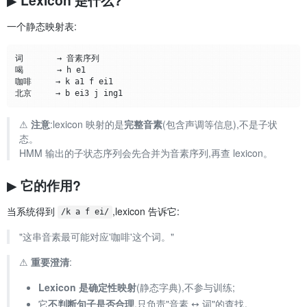
▶ Lexicon 是什么?
一个静态映射表:
词       → 音素序列

喝       → h e1

咖啡     → k a1 f ei1

⚠️
注意
:lexicon 映射的是
完整音素
(包含声调等信息),不是子状
态。
HMM 输出的子状态序列会先合并为音素序列,再查 lexicon。
▶ 它的作用?
当系统得到
,lexicon 告诉它:
/k a f ei/
"这串音素最可能对应'咖啡'这个词。"
⚠️
重要澄清
:
Lexicon 是确定性映射
(静态字典),不参与训练;
它
不判断句子是否合理
,只负责"音素 ↔ 词"的查找。