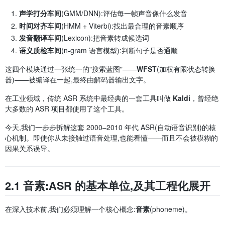
声学打分车间
(GMM/DNN):评估每一帧声音像什么发音
时间对齐车间
(HMM + Viterbi):找出最合理的音素顺序
发音翻译车间
(Lexicon):把音素转成候选词
语义质检车间
(n-gram 语言模型):判断句子是否通顺
这四个模块通过一张统一的"搜索蓝图"——
WFST
(加权有限状态转换
器)——被编译在一起,最终由解码器输出文字。
在工业领域，传统 ASR 系统中最经典的一套工具叫做
Kaldi
，曾经绝
大多数的 ASR 项目都使用了这个工具。
今天,我们一步步拆解这套 2000–2010 年代 ASR(自动语音识别)的核
心机制。即使你从未接触过语音处理,也能看懂——而且不会被模糊的
因果关系误导。
2.1 音素:ASR 的基本单位,及其工程化展开
在深入技术前,我们必须理解一个核心概念:
音素
(phoneme)。