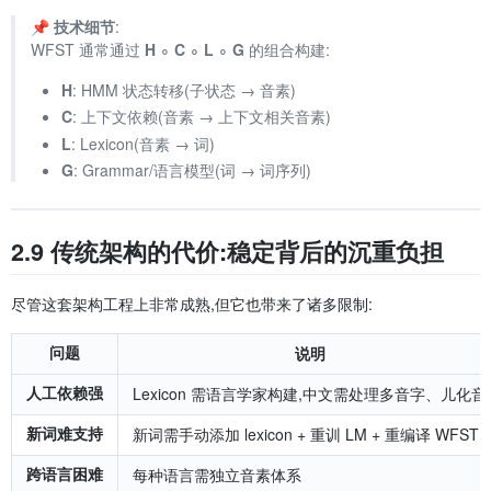
📌
技术细节
:
WFST 通常通过
H ∘ C ∘ L ∘ G
的组合构建:
H
: HMM 状态转移(子状态 → 音素)
C
: 上下文依赖(音素 → 上下文相关音素)
L
: Lexicon(音素 → 词)
G
: Grammar/语言模型(词 → 词序列)
2.9 传统架构的代价:稳定背后的沉重负担
尽管这套架构工程上非常成熟,但它也带来了诸多限制:
问题
说明
人工依赖强
Lexicon 需语言学家构建,中文需处理多音字、儿化音
新词难支持
新词需手动添加 lexicon + 重训 LM + 重编译 WFST
跨语言困难
每种语言需独立音素体系