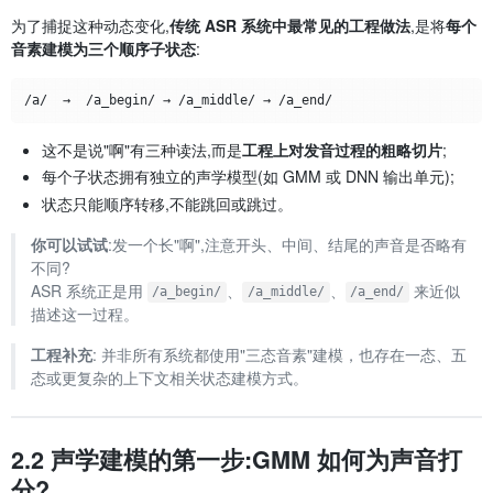
为了捕捉这种动态变化,
传统 ASR 系统中最常见的工程做法
,是将
每个
音素建模为三个顺序子状态
:
这不是说"啊"有三种读法,而是
工程上对发音过程的粗略切片
;
每个子状态拥有独立的声学模型(如 GMM 或 DNN 输出单元);
状态只能顺序转移,不能跳回或跳过。
你可以试试
:发一个长"啊",注意开头、中间、结尾的声音是否略有
不同?
ASR 系统正是用
、
、
来近似
/a_begin/
/a_middle/
/a_end/
描述这一过程。
工程补充
: 并非所有系统都使用"三态音素"建模，也存在一态、五
态或更复杂的上下文相关状态建模方式。
2.2 声学建模的第一步:GMM 如何为声音打
分?