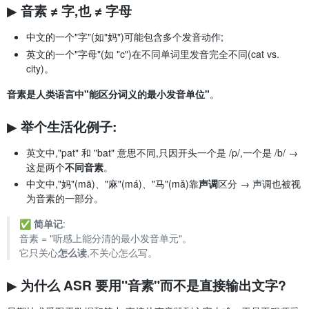
▶ 音素 ≠ 字,也 ≠ 字母
中文的一个"字"(如"妈")可能包含多个发音动作;
英文的一个"字母"(如 "c")在不同单词里发音完全不同(cat vs.
city)。
音素是人类语言中"能区分词义的最小发音单位"
。
▶ 举个生活化例子:
英文中,"pat" 和 "bat" 意思不同,只因开头一个是 /p/,一个是 /b/ →
这是两个
不同音素
。
中文中,"妈"(mā)、"麻"(má)、"马"(mǎ)靠
声调
区分 → 声调也被视
为音素的一部分。
✅
简单记
:
音素 = "听感上能分清的最小发音单元"。
它只关心
怎么读
,不关心怎么写。
▶ 为什么 ASR 要用"音素"而不是直接输出文字?