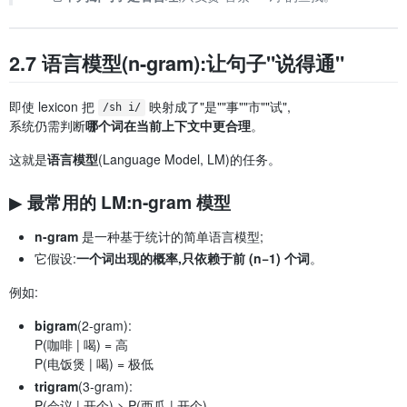
2.7 语言模型(n-gram):让句子"说得通"
即使 lexicon 把
映射成了"是""事""市""试",
/sh i/
系统仍需判断
哪个词在当前上下文中更合理
。
这就是
语言模型
(Language Model, LM)的任务。
▶ 最常用的 LM:n-gram 模型
n-gram
是一种基于统计的简单语言模型;
它假设:
一个词出现的概率,只依赖于前 (n−1) 个词
。
例如:
bigram
(2-gram):
P(咖啡 | 喝) = 高
P(电饭煲 | 喝) = 极低
trigram
(3-gram):
P(会议 | 开个) > P(西瓜 | 开个)