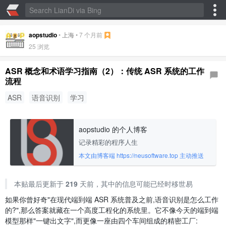
aopstudio
•
上海
•
7 个月前
25
浏览
ASR 概念和术语学习指南（2）：传统 ASR 系统的工作
流程
ASR
语音识别
学习
aopstudio 的个人博客
记录精彩的程序人生
本文由博客端 https://neusoftware.top 主动推送
本贴最后更新于
219
天前，其中的信息可能已经时移世易
如果你曾好奇"在现代端到端 ASR 系统普及之前,语音识别是怎么工作
的?",那么答案就藏在一个高度工程化的系统里。它不像今天的端到端
模型那样"一键出文字",而更像一座由四个车间组成的精密工厂: