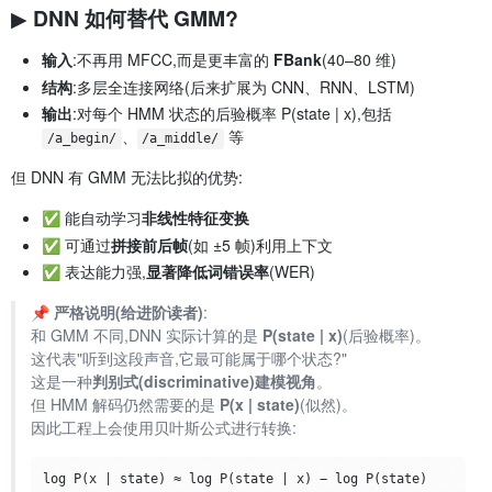
▶ DNN 如何替代 GMM?
输入
:不再用 MFCC,而是更丰富的
FBank
(40–80 维)
结构
:多层全连接网络(后来扩展为 CNN、RNN、LSTM)
输出
:对每个 HMM 状态的后验概率 P(state | x),包括
、
等
/a_begin/
/a_middle/
但 DNN 有 GMM 无法比拟的优势:
✅ 能自动学习
非线性特征变换
✅ 可通过
拼接前后帧
(如 ±5 帧)利用上下文
✅ 表达能力强,
显著降低词错误率
(WER)
📌
严格说明(给进阶读者)
:
和 GMM 不同,DNN 实际计算的是
P(state | x)
(后验概率)。
这代表"听到这段声音,它最可能属于哪个状态?"
这是一种
判别式(discriminative)建模视角
。
但 HMM 解码仍然需要的是
P(x | state)
(似然)。
因此工程上会使用贝叶斯公式进行转换: