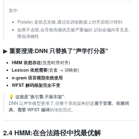
其中:
P(state) 是状态先验,通过在训练数据上对齐后统计得到
如果不去除,会导致高频状态被严重偏好,识别会偏向常见音,
降低准确性
▶ 重要澄清:DNN 只替换了"声学打分器"
HMM 依然存在
(负责时序对齐)
Lexicon 依然需要
(音素 → 词映射)
n-gram 语言模型依然使用
WFST 解码框架完全不变
💡
这就是"换引擎,不换车架"
:
DNN 让声学模型更准了,但整个系统架构仍是
基于音素、依赖词
典、需要 WFST 编译
的传统范式。
2.4 HMM:在合法路径中找最优解