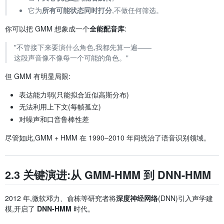
它为
所有可能状态同时打分
,不做任何筛选。
你可以把 GMM 想象成一个
全能配音库
:
"不管接下来要演什么角色,我都先算一遍——
这段声音像不像每一个可能的角色。"
但 GMM 有明显局限:
表达能力弱(只能拟合近似高斯分布)
无法利用上下文(每帧孤立)
对噪声和口音鲁棒性差
尽管如此,GMM + HMM 在 1990–2010 年间统治了语音识别领域。
2.3 关键演进:从 GMM-HMM 到 DNN-HMM
2012 年,微软邓力、俞栋等研究者将
深度神经网络
(DNN)引入声学建
模,开启了
DNN-HMM
时代。