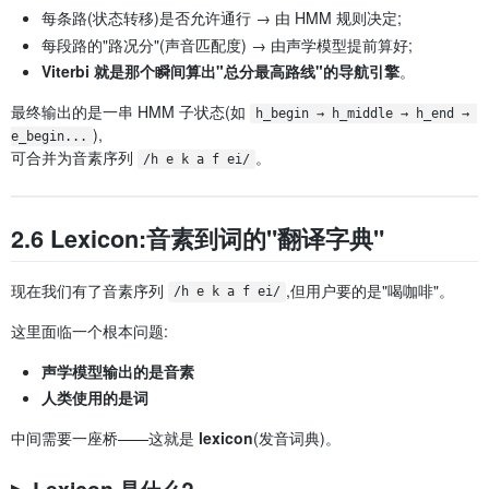
每条路(状态转移)是否允许通行 → 由 HMM 规则决定;
每段路的"路况分"(声音匹配度) → 由声学模型提前算好;
Viterbi 就是那个瞬间算出"总分最高路线"的导航引擎
。
最终输出的是一串 HMM 子状态(如
h_begin → h_middle → h_end → 
),
e_begin...
可合并为音素序列
。
/h e k a f ei/
2.6 Lexicon:音素到词的"翻译字典"
现在我们有了音素序列
,但用户要的是"喝咖啡"。
/h e k a f ei/
这里面临一个根本问题:
声学模型输出的是音素
人类使用的是词
中间需要一座桥——这就是
lexicon
(发音词典)。