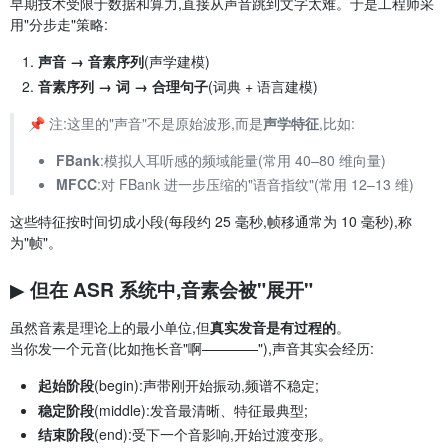
早期技术受限于数据和算力,直接从声音跳到文字太难。于是工程师采
用"分步走"策略:
声音 → 音素序列
(声学建模)
音素序列 → 词 → 合理句子
(词典 + 语言建模)
📌 注:这里的"声音"不是原始波形,而是
声学特征
,比如:
FBank
:模拟人耳听感的频域能量(常用 40–80 维向量)
MFCC
:对 FBank 进一步压缩的"语音指纹"(常用 12–13 维)
这些特征按时间切成小段(每段约 25 毫秒,帧移通常为 10 毫秒),称
为"帧"。
▶ 但在 ASR 系统中,音素会被"展开"
虽然音素是理论上的最小单位,但
真实发音是有过程的
。
当你发一个元音(比如拖长音"啊————"),声音其实会经历:
起始阶段
(begin):声带刚开始振动,频谱不稳定;
稳定阶段
(middle):发音最清晰、特征最典型;
结束阶段
(end):受下一个音影响,开始过渡变形。