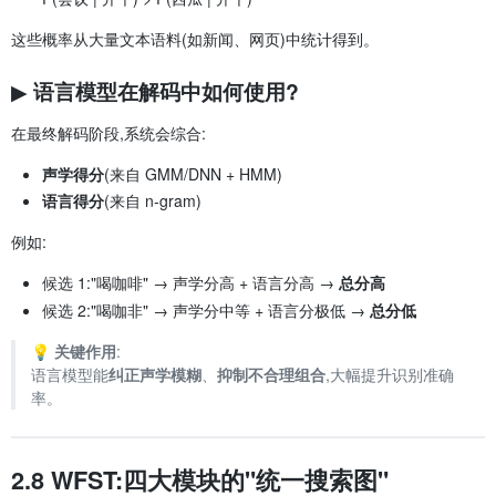
这些概率从大量文本语料(如新闻、网页)中统计得到。
▶ 语言模型在解码中如何使用?
在最终解码阶段,系统会综合:
声学得分
(来自 GMM/DNN + HMM)
语言得分
(来自 n-gram)
例如:
候选 1:"喝咖啡" → 声学分高 + 语言分高 →
总分高
候选 2:"喝咖非" → 声学分中等 + 语言分极低 →
总分低
💡
关键作用
:
语言模型能
纠正声学模糊
、
抑制不合理组合
,大幅提升识别准确
率。
2.8 WFST:四大模块的"统一搜索图"