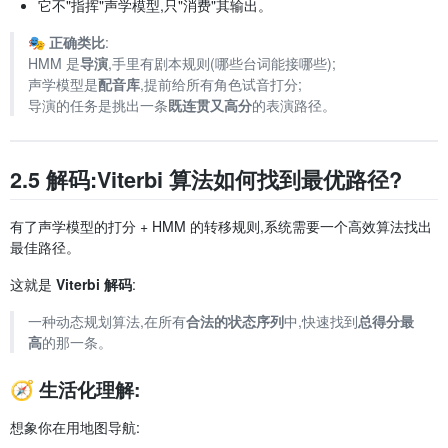
它不"指挥"声学模型,只"消费"其输出。
🎭
正确类比
:
HMM 是
导演
,手里有剧本规则(哪些台词能接哪些);
声学模型是
配音库
,提前给所有角色试音打分;
导演的任务是挑出一条
既连贯又高分
的表演路径。
2.5 解码:Viterbi 算法如何找到最优路径?
有了声学模型的打分 + HMM 的转移规则,系统需要一个高效算法找出
最佳路径。
这就是
Viterbi 解码
:
一种动态规划算法,在所有
合法的状态序列
中,快速找到
总得分最
高
的那一条。
🧭 生活化理解:
想象你在用地图导航: