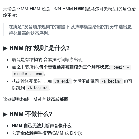
无论是 GMM-HMM 还是 DNN-HMM,
HMM
(隐马尔可夫模型)的角色始
终不变:
在满足"发音顺序规则"的前提下,从声学模型给出的打分中选出总
得分最高的状态序列。
▶ HMM 的"规则"是什么?
语音是有结构的:音素按时间顺序出现;
如 2.1 节所述,
每个音素通常被建模为三个顺序状态
:
_begin → 
;
_middle → _end
状态跳转受限制:比如
之后不能跳回
,但可
/a_end/
/a_begin/
以跳到
。
/k_begin/
这些规则构成 HMM 的
状态转移图
。
▶ HMM 不做什么?
HMM 自己无法判断声音像什么
;
它
完全依赖声学模型
(GMM 或 DNN);