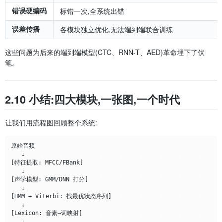
错误硬编码
标错一次,全系统出错
误差传播
各模块独立优化,无法端到端联合训练
这些问题为后来的端到端模型(CTC、RNN-T、AED)革命埋下了伏
笔。
2.10 小结:四大模块,一张图,一个时代
让我们用流程图回顾整个系统:
原始音频 

   ↓

[特征提取: MFCC/FBank]

   ↓

[声学模型: GMM/DNN 打分]

   ↓

[HMM + Viterbi: 找最优状态序列]

   ↓

[Lexicon: 音素→词映射]

   ↓
