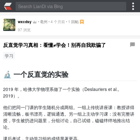
wxcdsy
•
亳州
•
4 个月前
•
1
回帖
97
浏览
反直觉学习真相：看懂≠学会！别再自我欺骗了
学习
🔬 一个反直觉的实验
2019 年，哈佛大学物理系做了一个实验（Deslauriers et al.,
2019）。
他们把同一门课的学生随机分成两组。一组上传统讲座课：教授讲得
清晰流畅，板书漂亮，逻辑通透。另一组上主动学习课：没有完整讲
授，学生被扔进问题里，分组讨论，自己试错，磕磕绊绊地推出结
论。
课后考试，主动学习组的成绩显著更高。