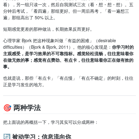
看），另一组只读一次，然后自我测试三次（看・想・想・想）。五
分钟后考试，「看四遍」那组更好。但一周后再考，「看一遍想三
遍」那组高出了 50% 以上。
短期感觉更差的那种做法，长期效果反而更好。
心理学家 Bjork 把这种现象叫做「有益的困难」（desirable
difficulties）（Bjork & Bjork, 2011）。他的核心发现是：
你学习时的
主观感受，是学习效果的不可靠指标。感觉轻松流畅，往往意味着你
在做无效的事；感觉有点费劲、有点卡，往往意味着你正在做有效的
事。
也就是说，那些「有点卡」「有点慢」「有点不确定」的时刻，往往
正是学习发生的地方。
🎯 两种学法
把上面说的再概括一下，学习其实可以分成两种：
🔄 被动学习：信息流向你