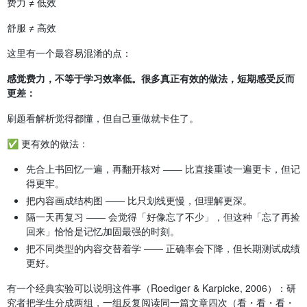
费力 ≠ 低效
舒服 ≠ 高效
这里有一个最容易混淆的点：
感觉费力，不等于学习效率低。很多真正有效的做法，短期感受反而
更差：
刷题看解析觉得都懂，但自己重做就卡住了。
✅ 更有效的做法：
先合上书回忆一遍，再翻开核对 —— 比直接重读一遍更卡，但记
得更牢。
把内容画成结构图 —— 比只划线更慢，但理解更深。
隔一天再复习 —— 会觉得「好像忘了不少」，但这种「忘了再捡
回来」恰恰是记忆加固最强的时刻。
把不同类型的内容交替着学 —— 正确率会下降，但长期测试成绩
更好。
有一个经典实验可以说明这件事（Roediger & Karpicke, 2006）：研
究者把学生分成两组，一组反复阅读同一篇文章四次（看・看・看・