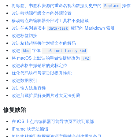
将标签、书签和资源的重命名视为数据历史中的
操作
Replace
改进移动端行级文本的外观设置
移动端点击编辑器外部时工具栏不会隐藏
改进任务列表项中
标记的 Markdown 索引
data-task
改进标签切换
改进粘贴超链接时对锚文本的解码
改进
字体
kbd
--b3-font-family-kbd
将 macOS 上默认的重做快捷键改为
⇧⌘Z
改进表格中撤销后的光标定位
优化代码块行号渲染以提升性能
改进数据索引
改进输入法兼容性
改进剪藏扩展解决图片过大无法剪藏
修复缺陷
在 iOS 上点击编辑器可能导致页面跳到顶部
IFrame 块无法编辑
将链接粘贴到数据库资源字段时会创建重复条目