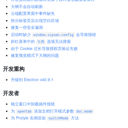
大纲不会自动刷新
云端配置界面中事件缺失
拆分标签页后出现空白区域
修复一些安全漏洞
启动时缺少
会导致报错
window.siyuan.config
斜杠菜单中的
选项无法搜索
引用
由于 Cookie 过长导致授权页验证失败
修复预览模式下大纲的问题
开发重构
升级到 Electron v40.9.1
开发者
独立窗口中卸载插件报错
为
添加文档打开模式参数
openTab
doc.mode
为 Protyle 实例添加
方法
switchMode