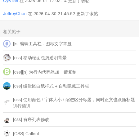
Cy6159
在 2026-05-01 17:02:14 更新了该帖
--custom-color-5-4
: 
#C55A11
;

--custom-color-5-5
: 
#833C0b
;

JeffreyChen
在 2026-04-30 21:45:52 更新了该帖
--custom-color-6-0
: 
#E84C22
;

--custom-color-6-1
: 
#FADBD2
;

--custom-color-6-2
: 
#F5B7A6
;

--custom-color-6-3
: 
#F1937A
;

相关帖子
--custom-color-6-4
: 
#B43512
;

--custom-color-6-5
: 
#78230c
;

[js] 编辑工具栏 - 图标文字常显
--custom-color-7-0
: 
#FFC000
;

--custom-color-7-1
: 
#FFF2CC
;

[css] 移动端面包屑透明背景
--custom-color-7-2
: 
#FEE599
;

--custom-color-7-3
: 
#FFD965
;

--custom-color-7-4
: 
#BF9000
;

[css][js] 为行内代码添加一键复制
--custom-color-7-5
: 
#7F6000
;

--custom-color-8-0
: 
#8064A2
;

--custom-color-8-1
: 
#E5E0EC
;

[css] 编辑区白纸样式 + 自动隐藏工具栏
--custom-color-8-2
: 
#CCC1D9
;

--custom-color-8-3
: 
#B2A1C7
;

[css] 使用颜色 / 字体大小 / 缩进区分标题，同时正文也跟随标题
--custom-color-8-4
: 
#5F497A
;

--custom-color-8-5
: 
#3F3151
;

进行缩进
--custom-color-9-0
: 
#70AD47
;

--custom-color-9-1
: 
#E2EFD9
;

[css] 有序列表修改
--custom-color-9-2
: 
#C5E0B3
;

--custom-color-9-3
: 
#A8D08D
;

--custom-color-9-4
: 
#538135
;

[CSS] Callout
--custom-color-9-5
: 
#375623
;
