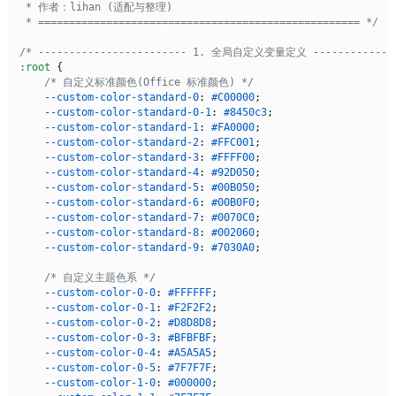
                    }

 * 作者：lihan (适配与整理)

                });

 * ==================================================== */
if
 (

/* ------------------------ 1. 全局自定义变量定义 --------------
                    mutation.
type
 === 
'attributes'
 &&

:root
 {

                    mutation.
attributeName
 === 
'style'
 &&

/* 自定义标准颜色(Office 标准颜色) */
                    mutation.
target
instanceof
Element
 &&

--custom-color-standard-0
: 
#C00000
;

                    mutation.
target
.
closest
?.(
'.doc-outline-
--custom-color-standard-0-1
: 
#8450c3
;

                ) {

--custom-color-standard-1
: 
#FA0000
;

                    shouldProcess = 
true
;

--custom-color-standard-2
: 
#FFC001
;

                }

--custom-color-standard-3
: 
#FFFF00
;

--custom-color-standard-4
: 
#92D050
;

if
 (mutation.
type
 === 
'attributes'
 && mutati
--custom-color-standard-5
: 
#00B050
;

                    shouldProcess = 
true
;

--custom-color-standard-6
: 
#00B0F0
;

                }

--custom-color-standard-7
: 
#0070C0
;

            });

--custom-color-standard-8
: 
#002060
;

--custom-color-standard-9
: 
#7030A0
;

if
 (shouldProcess) 
scheduleProcess
();

        });

/* 自定义主题色系 */
--custom-color-0-0
: 
#FFFFFF
;

--custom-color-0-1
: 
#F2F2F2
;

// 开始观察
--custom-color-0-2
: 
#D8D8D8
;

        observer.
observe
(
document
.
body
, {

--custom-color-0-3
: 
#BFBFBF
;

childList
: 
true
,

--custom-color-0-4
: 
#A5A5A5
;

subtree
: 
true
,

--custom-color-0-5
: 
#7F7F7F
;

attributes
: 
true
,

--custom-color-1-0
: 
#000000
;

attributeFilter
: [
'class'
, 
'style'
]
