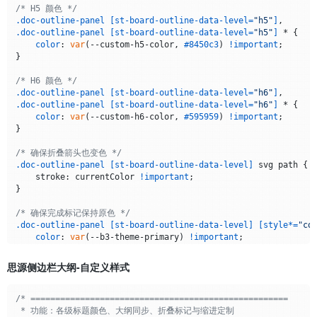
    }

/* H5 颜色 */
.doc-outline-panel
[st-board-outline-data-level=
"h5"
]
// 处理现有元素
.doc-outline-panel
[st-board-outline-data-level=
"h5"
]
 * {

function
processExisting
(
) {

color
: 
var
(--custom-h5-color, 
#8450c3
) 
!important
;

document
.
querySelectorAll
(
'.doc-outline-panel'
).
forE
}

const
 items = 
document
.
querySelectorAll
(
'.doc-outlin
        items.
forEach
(addDataLevel);

/* H6 颜色 */
    }

.doc-outline-panel
[st-board-outline-data-level=
"h6"
]
.doc-outline-panel
[st-board-outline-data-level=
"h6"
]
 * {

// 使用 MutationObserver 监听 DOM 变化
color
: 
var
(--custom-h6-color, 
#595959
) 
!important
;

function
observeChanges
(
) {

}

const
 observer = 
new
MutationObserver
(
(
mutations
) =>
 
let
 shouldProcess = 
false
;

/* 确保折叠箭头也变色 */
.doc-outline-panel
[st-board-outline-data-level]
 svg path {

            mutations.
forEach
(
(
mutation
) =>
 {

    stroke: currentColor 
!important
;

// 检查新增的节点
}

                mutation.
addedNodes
.
forEach
(
(
node
) =>
 {

if
 (node.
nodeType
 === 
Node
.
ELEMENT_NODE
) 
/* 确保完成标记保持原色 */
if
 (node.
closest
?.(
'.doc-outline-pan
.doc-outline-panel
[st-board-outline-data-level]
[style*=
"co
                            shouldProcess = 
true
;

color
: 
var
(--b3-theme-primary) 
!important
;

                        }

}

if
 (
isOutlineItem
(node)) {

思源侧边栏大纲-自定义样式
addDataLevel
(node);

                        }

const
 items = node.
querySelectorAll
?
/* ====================================================

if
 (items) items.
forEach
(addDataLevel
 * 功能：各级标题颜色、大纲同步、折叠标记与缩进定制
