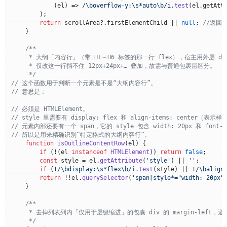
(
el
) =>
/\boverflow-y:\s*auto\b/i
.
test
(el.
getAtt
        );

return
 scrollArea?.
firstElementChild
 || 
null
; 
//返回
    }

/**

     * 大纲「内容行」（带 H1～H6 标签的那一行 flex），宿主用外层 div 
     * 仅改这一行挡不住 12px+24px+… 叠加，故需与普通包裹层区分。

     */
// 这个函数用于判断一个元素是不是“大纲内容行”。
// 意思是：
// 必须是 HTMLElement。
// style 里需要有 display: flex 和 align-items: center（
// 元素内部还要有一个 span，它的 style 包含 width: 20px 和 font-si
// 所以是用来精确识别“特定格式的大纲内容行”。
function
isOutlineContentRow
(
el
) {

if
 (!(el 
instanceof
HTMLElement
)) 
return
false
;

const
 style = el.
getAttribute
(
'style'
) || 
''
;

if
 (!
/\bdisplay:\s*flex\b/i
.
test
(style) || !
/\balign
return
 !!el.
querySelector
(
'span[style*="width: 20px"
    }

/**

     * 去掉列表列内「仅用于层级缩进」的包裹 div 的 margin-left，避
     */