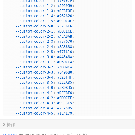
--custom-color-1-1
: 
#7F7F7F
;

        });

--custom-color-1-2
: 
#595959
;

    }

--custom-color-1-3
: 
#3F3F3F
;

--custom-color-1-4
: 
#262626
;

// 初始化
--custom-color-1-5
: 
#0C0C0C
;

if
 (
document
.
readyState
 === 
'loading'
) {

--custom-color-2-0
: 
#E7E6E6
;

document
.
addEventListener
(
'DOMContentLoaded'
, 
() =>
 {
--custom-color-2-1
: 
#D0CECE
;

processExisting
();

--custom-color-2-2
: 
#AEABAB
;

observeChanges
();

--custom-color-2-3
: 
#757070
;

        });

--custom-color-2-4
: 
#3A3838
;

    } 
else
 {

--custom-color-2-5
: 
#171616
;

processExisting
();

--custom-color-3-0
: 
#44546A
;

observeChanges
();

--custom-color-3-1
: 
#D6DCE4
;

    }

--custom-color-3-2
: 
#ADB9CA
;

--custom-color-3-3
: 
#8496B0
;

// 定期检查（防止某些情况下遗漏）
--custom-color-3-4
: 
#323F4F
;

setInterval
(processExisting, 
2000
);

--custom-color-3-5
: 
#222A35
;

--custom-color-4-0
: 
#5B9BD5
;

--custom-color-4-1
: 
#DEEBF6
;

--custom-color-4-2
: 
#BDD7EE
;

--custom-color-4-3
: 
#9CC3E5
;

--custom-color-4-4
: 
#2E75B5
;

--custom-color-4-5
: 
#1E4E79
;

--custom-color-5-0
: 
#ED7D31
;

2 操作
--custom-color-5-1
: 
#FBE5D5
;

--custom-color-5-2
: 
#F7CBAC
;

--custom-color-5-3
: 
#F4B183
;
