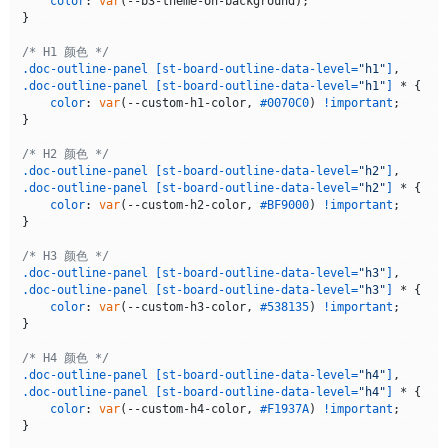
color
: 
var
(--b3-theme-on-background);

const
INDENT_PX_BY_LEVEL
 = [
0
, 
8
, 
13
, 
17
, 
20
, 
22
];

}

// 为单个元素添加 st-board-outline-data-level，并压实该行
/* H1 颜色 */
function
addDataLevel
(
element
) {

.doc-outline-panel
[st-board-outline-data-level=
"h1"
]
if
 (!element) 
return
;

.doc-outline-panel
[st-board-outline-data-level=
"h1"
]
 * {

color
: 
var
(--custom-h1-color, 
#0070C0
) 
!important
;

// 查找标题级别标签
}

const
 levelSpan = element.
querySelector
(
'span[style*
if
 (!levelSpan) 
return
;

/* H2 颜色 */
.doc-outline-panel
[st-board-outline-data-level=
"h2"
]
const
 levelText = levelSpan.
textContent
.
trim
();

.doc-outline-panel
[st-board-outline-data-level=
"h2"
]
 * {

const
 m = levelText.
match
(
/^H([1-6])$/
);

color
: 
var
(--custom-h2-color, 
#BF9000
) 
!important
;

if
 (!m) 
return
;

}

const
 levelIdx = 
parseInt
(m[
1
], 
10
) - 
1
;
//得出对应的数组
/* H3 颜色 */
if
 (!element.
hasAttribute
(
'st-board-outline-data-lev
.doc-outline-panel
[st-board-outline-data-level=
"h3"
]
            element.
setAttribute
(
'st-board-outline-data-leve
.doc-outline-panel
[st-board-outline-data-level=
"h3"
]
 * {

        }

color
: 
var
(--custom-h3-color, 
#538135
) 
!important
;

}

const
 indentPx = 
INDENT_PX_BY_LEVEL
[levelIdx] ?? 
IND
// ?? 是 JS 的“空值合并运算符”，
/* H4 颜色 */
// 意思是如果前面的结果不是 null 或 undefined，就用前面的
.doc-outline-panel
[st-board-outline-data-level=
"h4"
]
// 否则用后面的值（即默认值）。
.doc-outline-panel
[st-board-outline-data-level=
"h4"
]
 * {

// 例如：如果 levelIdx 超出了 INDENT_PX_BY_LEVEL
color
: 
var
(--custom-h4-color, 
#F1937A
) 
!important
;

}

        element.
style
.
setProperty
(
'margin-left'
, 
`
${indentPx