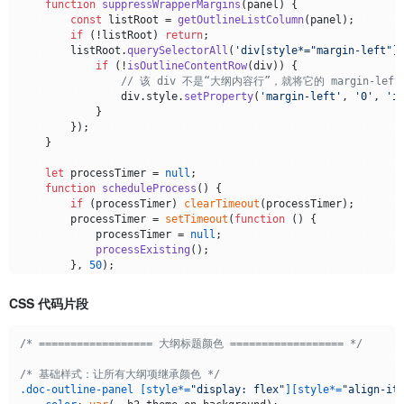
function
suppressWrapperMargins
(
panel
) {

const
 listRoot = 
getOutlineListColumn
(panel);

if
 (!listRoot) 
return
;

        listRoot.
querySelectorAll
(
'div[style*="margin-left"]
if
 (!
isOutlineContentRow
(div)) {

// 该 div 不是“大纲内容行”，就将它的 margin-lef
                div.
style
.
setProperty
(
'margin-left'
, 
'0'
, 
'i
            }

        });

    }

let
 processTimer = 
null
;

function
scheduleProcess
(
) {

if
 (processTimer) 
clearTimeout
(processTimer);

        processTimer = 
setTimeout
(
function
 (
) {

            processTimer = 
null
;

processExisting
();

        }, 
50
);

    }

CSS 代码片段
// 检测是否为大纲项
function
isOutlineItem
(
element
) {

return
 element.
matches
(
'.doc-outline-panel [style*="
/* ================== 大纲标题颜色 ================== */
               element.
matches
(
'[style*="display: flex"][sty
    }

/* 基础样式：让所有大纲项继承颜色 */
.doc-outline-panel
[style*=
"display: flex"
]
[style*=
"align-it
// H1～H6 仅用在这行 flex 上的左侧留白（像素）；树形占位已由