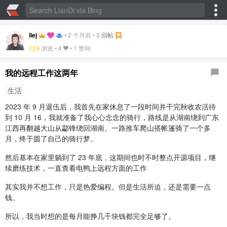
llej
•
2 个月前
•
3
回帖
129
浏览 •
4
•
1 赞同
我的远程工作这两年
生活
2023 年 9 月退伍后，我首先在家休息了一段时间并干完秋收农活待
到 10 月 16，我就准备了我心心念念的骑行，路线是从湖南绕到广东
江西再翻越大山从酃锋绕回湖南。一路推车爬山搭帐篷骑了一个多
月，终于圆了自己的骑行梦。
然后基本在家里躺到了 23 年底，这期间也时不时整点开源项目，继
续磨练技术，一直查看电鸭上远程方面的工作
其实我并不想工作，只是热爱编程。但是生活所迫，还是需要一点
钱。
所以，我当时想的是每月能挣几千块钱都完全足够了。