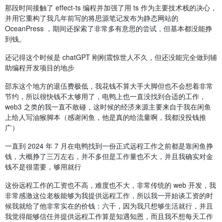
那段时间接触了 effect-ts 编程并加强了用 ts 作为主要技术栈的决心，
并用它重构了我几年前写的将思源笔记发布为静态网站的
OceanPress ，期间还探索了非常多有意思的尝试，但基本都没能挣
到钱。
还记得这个时候是 chatGPT 刚刚震惊世人不久，但还没能完全做到辅
助编程开发项目的地步
邵东这个地方的退伍费极低，我花钱不算大手大脚但也不会想着非常
节约，所以很快钱不太够用了，电鸭上也一直没找到合适的工作，
web3 之类的我一直不敢碰，这时候的经济来源主要来自于我在闲鱼
上给人写油猴脚本（感谢闲鱼，他是真的给流量啊，我都没投钱推
广）
一直到 2024 年 7 月在电鸭找到一份正式远程工作之前都是靠闲鱼挣
钱，大概挣了三万左右，并不多但是工作量也不大，并且我确实对金
钱不是很需要，够用就行
这份远程工作的工资也不高，难度也不大，非常传统的 web 开发，我
非常感激这位老板能够为我提供远程工作，所以我一开始谈工资的时
候我就给了他非常实在的价钱：六千，因为我只想够生活就行，并且
我觉得能够信任并提供远程工作算是知遇知恩，而且我不想每天工作