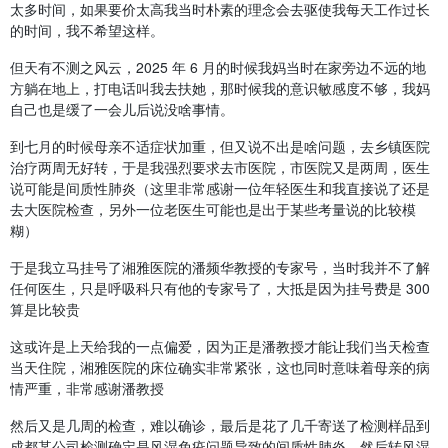
太多时间，如果要价太高我当时朴素的理念会去驱使我每天工作过长
的时间，我不希望这样。
但天有不测之风云，2025 年 6 月的时候我妈当时在家旁边不远的地
方躺在地上，打电话叫我去扶她，那时候我的意识敏感度不够，我妈
自己也是缓了一会儿后说没啥事情。
到七月的时候母亲不适症状加重，但又说不出是啥问题，去乡镇医院
治疗两周无好转，于是我强烈要求去市医院，市医院又是两周，医生
说可能是间质性肺炎（这里非常感谢一位年轻医生和我直接说了还是
去大医院检查，另外一位老医生可能也是出于某些考量说的比较模
糊）
于是我立马挂号了湘雅医院的潘频华教授的专家号，当时我并不了解
任何医生，只是呼吸科只有他的专家号了，大抵是因为挂号费是 300
算是比较贵
这或许是上天给我的一点偏爱，因为正是潘教授才能让我们当天检查
当天住院，湘雅医院的床位确实非常紧张，这也同时意味着母亲的病
情严重，非常感谢潘教授
然后又是几周的检查，难以确诊，最后是花了几千寄送了检测样品到
成都某公司检测确定是风湿免疫问题导致的间质性肺炎，然后转风湿