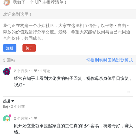
我做了一个 UP 主推荐清单！
欢迎来到这里！
我们正在构建一个小众社区，大家在这里相互信任，以平等 • 自由 •
奔放的价值观进行分享交流。最终，希望大家能够找到与自己志同道
合的伙伴，共同成长。
注册
关于
3
回帖
切换到实时回帖浏览模式
2 个月前
•
1
• 1 评论
经常在知乎上看到大佬发的帖子回复，祝你母亲身体早日恢复，
祝好~
感谢 ❤️
llej
•
2 个月前
2 个月前
•
1
刚开始立业就承担起家庭的责任真的很不容易，祝老哥好，赚大
钱。