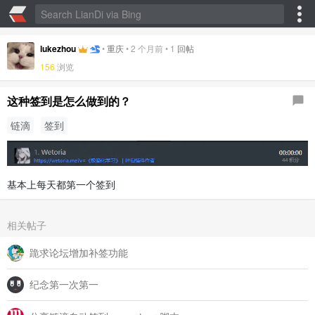
lukezhou
•
重庆
•
2 个月前
•
1
回帖
156
浏览
这种签到是怎么做到的？
链滴
签到
基本上每天都第一个签到
相关帖子
跪求论坛增加补签功能
纪念第一次第一