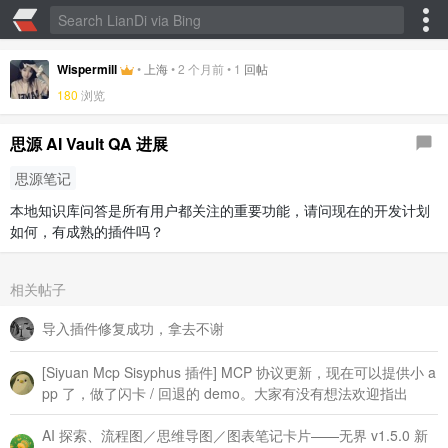
Wispermill
•
上海
•
2 个月前
•
1
回帖
180
浏览
思源 AI Vault QA 进展
思源笔记
本地知识库问答是所有用户都关注的重要功能，请问现在的开发计划
如何，有成熟的插件吗？
相关帖子
导入插件修复成功，拿去不谢
[Siyuan Mcp Sisyphus 插件] MCP 协议更新，现在可以提供小 a
pp 了，做了闪卡 / 回退的 demo。大家有没有想法欢迎指出
AI 探索、流程图／思维导图／图表笔记卡片——无界 v1.5.0 新