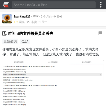
Sparking123
•
济南
•
2 个月前
•
9
回帖
176
浏览 •
20
悬赏
• 1 关注
时间旧的文件总是莫名丢失
思源笔记
Q&A
使用思源笔记以来出现文件丢失，小白不知道怎么办了，求助大佬
😭，谢谢了。能正常插入，但是没几天就消失了，也没有清理垃圾