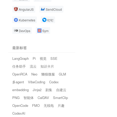
AngularJS
SendCloud
Kubernetes
钉钉
DevOps
Sym
最新标签
LangGraph
Pi
视觉
SSE
任务助手
流云
知识卡片
OpenRCA
Neo
懒猫微服
GLM
多agent
VibeCoding
Codex
embedding
Jinja2
剧集
自建云
PNG
智能体
CalDAV
SmartClip
OpenCode
FMO
无线电
片趣
CodexAI