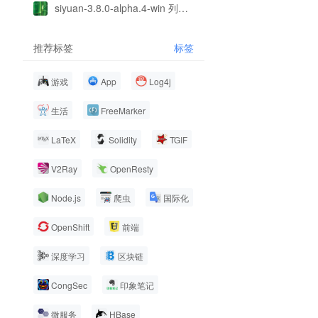
siyuan-3.8.0-alpha.4-win 列表粘贴问题
推荐标签
标签
游戏
App
Log4j
生活
FreeMarker
LaTeX
Solidity
TGIF
V2Ray
OpenResty
Node.js
爬虫
国际化
OpenShift
前端
深度学习
区块链
CongSec
印象笔记
微服务
HBase