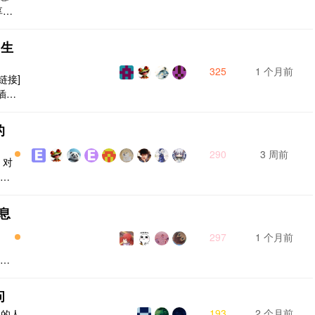
享给
豆包
答就是
 生
 其
对
325
1 个月前
链接]
插
[图
的
290
3 周前
 对
是我
只能
息
0-
儿
297
1 个月前
。
脑
区讨
ub
各种
问
Tr
193
2 个月前
记的人