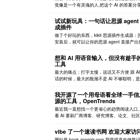
觉像是一个有灵魂的人,把这个 AI 的答案分
你们 我选择的是快速模式 其中我也试了下
和 Workbuddy 的 Kimi k3 模型,他们的回
试试新玩具：一句话让思源 agent
第一层的建议的模式 下面来看下完整的过程
成插件
中除了第一个问题后面我的回答都是 你说的
做了个好玩的东西，kikit 思源插件生成器：[
继续 第二点就是 它按照你以 ..
安装后，就可以让你的思源 agent 直接产出
件，自动帮你安装，快来玩玩吧 群友反馈：
片]
想和 AI 用语音输入，但没有趁手
工具
最大的痛点：打字太慢，说话又不方便 跟 AI
话的时候，最大的瓶颈不是 AI 不够聪明，
输出太慢。脑子里想法噗噗冒，手指一分钟
敲几十个字。中间全变成了「算了，懒得打
我开源了一个用母语看全球一手信
了」。 语音输入是解决办法。一分钟能说 20
源的工具，OpenTrends
300 字，比打字快三倍。 但问题来了：在哪
最近我一直想找一个更省心的趋势阅读入口
说话？ 我坐在工位上跟 Claude 聊方案，电
看 AI 要刷厂商博客、研究博客、论文、社
离 ..
论。看开发者趋势要刷 Hacker News、GitH
Trending。看中文热点又要刷知乎、掘金和
vibe 了一个速读书网 欢迎大家访
中文社区。来回切换很痛苦 所以我做了 Open
网站是 book.zongqir.com 我觉得喜欢做笔