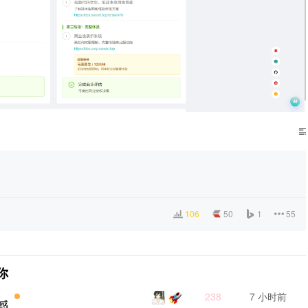
106
50
1
55
你
238
7 小时前
,感