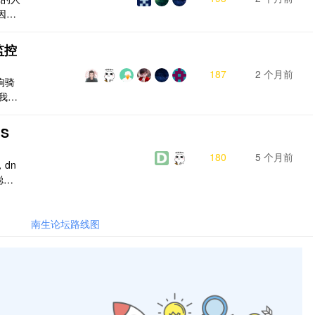
开源
因为
个安
 目前
 监控
187
2 个月前
狗骑
我想
k 的
所需
S
现两
话功
180
5 个月前
dn
还不
聪聪
支持主
法
要找
南生论坛路线图
务