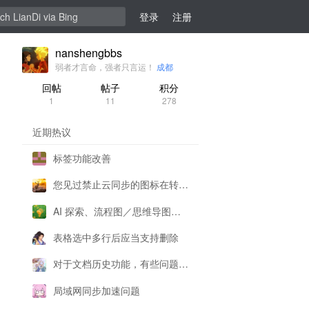
登录
注册
nanshengbbs
弱者才言命，强者只言运！
成都
回帖
帖子
积分
1
11
278
近期热议
标签功能改善
您见过禁止云同步的图标在转圈圈吗
AI 探索、流程图／思维导图／图表笔记卡片——无界 v1.5.0 新功能预览
表格选中多行后应当支持删除
对于文档历史功能，有些问题想请各位大佬解答一下
局域网同步加速问题