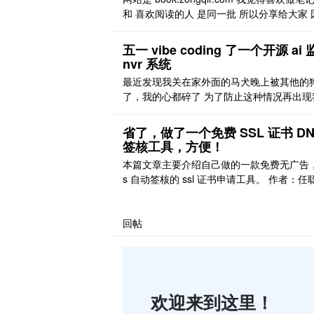
ends 它是一个用母语看全球一手信息源的
和 喜欢阅读的人 是同一批 所以分享给大家 
工具。OpenAI、Ant ..
是白嫖的网站 所以有点慢 不过没事 我搞了
卓 app 妈妈再也不担心我坐地铁没法学习了
五一 vibe coding 了一个开源 ai
大概 700 本书
nvr 系统
最近发现我关在家外面的马犬晚上被其他的
了，我的心都碎了 为了防止这种情况再出现
让监控能及时的通知我 目前我使用的是 tp-lin
摄像头，他有一些智能识别能力，但不多 我
省了，做了一个免费 SSL 证书 DN
要的场景其实很简单：识别监控指定区域出
签核工具，方便！
只及以上的狗立刻通知我 然后我可以通过对
本篇文章主要介绍自己做的一款免费无广告，
能进行驱离。 这玩意自己写肯定是费事费力
s 自动签核的 ssl 证书申请工具。 作者：任
讨好 ..
日期：2026 年 3 月 1 日 先看效果 [图片] 
流的三种免费证书的签核申请。 具体使用方
[图片] 操作极为简单，无需复杂配置，只需
回帖
到 ak 和 sk 即可支持主流的国内外各大云服
商。 [图片] 签核 ..
欢迎来到这里！