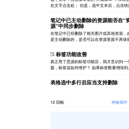
在文字点击处； 但是，选中文本后，点击快
单 ctrl+alt+x，弹出菜单出现在屏幕左下角
跟随选中文字 之前正常
笔记中已主动删除的资源能否在“
源”中同步删除
在笔记中已经删除了相关图片或其他资源，
是主动删除的，是否可以在资源里面不再保
关资料？或者加个选项？
标签功能改善
真正用了思源的标签功能后，我才意识到一
题，标签该如何维护？ 如果标签数量增加到
个，标签管理便成问题。 1，标签分类，目
标签通过/符号进行层级划分，但不提供次级
表格选中多行后应当支持删除
搜索，除非会正则或 sql。 标签分级还有另
问题，同一个标签本身可能也属于不同标签
级…… 2，众多标签难以记忆，如半年前打上
12
回帖
神秘插件
货”标签， ..