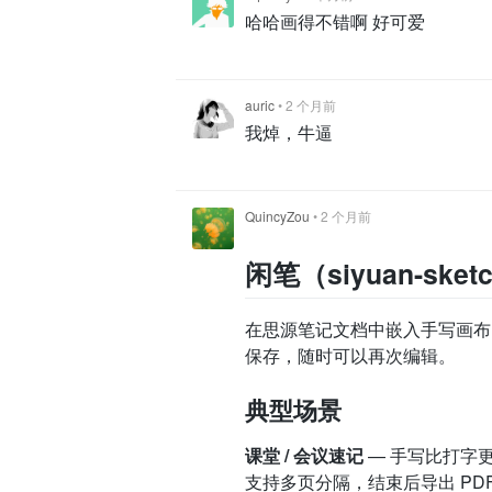
哈哈画得不错啊 好可爱
auric
•
2 个月前
我焯，牛逼
QuincyZou
•
2 个月前
闲笔（siyuan-sket
在思源笔记文档中嵌入手写画布
保存，随时可以再次编辑。
典型场景
课堂 / 会议速记
— 手写比打字
支持多页分隔，结束后导出 PDF