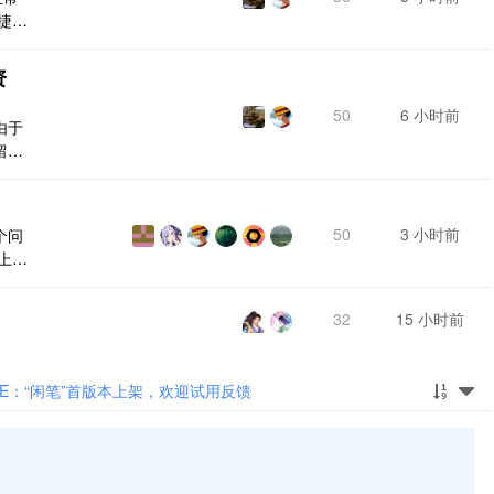
捷菜
，并不
资
50
6 小时前
由于
留相
50
3 小时前
个问
上百
前的
标签
32
15 小时前
一个
的次
“吃
 E：“闲笔”首版本上架，欢迎试用反馈