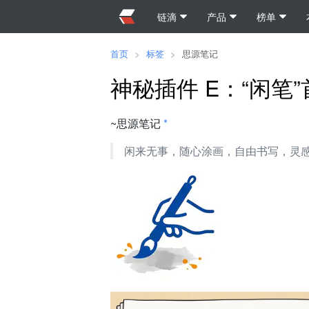
链滴
产品
榜单
首页
>
标签
>
思源笔记
神秘插件 E：“闲笔
~思源笔记
*
闲来无事，随心涂画，自由书写，灵