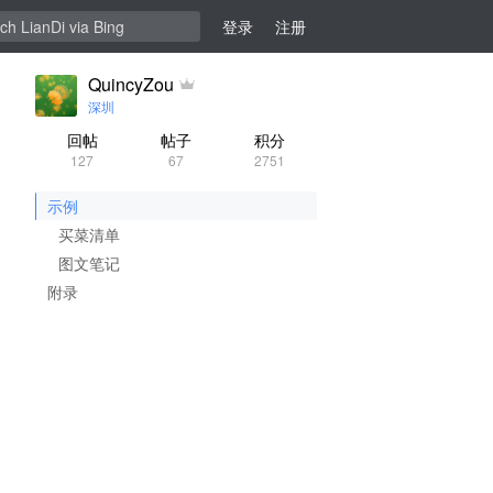
登录
注册
QuincyZou
深圳
回帖
帖子
积分
127
67
2751
示例
买菜清单
图文笔记
附录