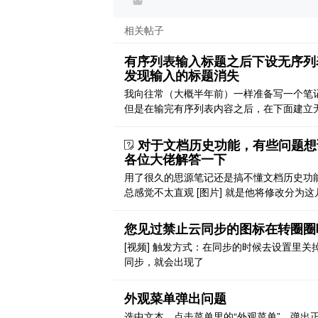
相关帖子
有序列表输入标题之后下设无序列
发现输入的标题消失
我向往常（大概半年前）一样准备写一个笔
但是在输完有序列表内容之后，在下面建立
列表的时候，我打的字就消失了！不知道是
题，是版本更新的 bug 吗 [图片][图片] [图片
对于文档历史功能，有些问题想
各位大佬解答一下
用了很久的思源笔记还是搞不懂文档历史功
总感觉不太直观 [图片] 就是他将修改分为这
我理解，但是我怎么知道到底修改了什么？
说，更新，我更新了什么？也没有标注啊 很
您见过禁止云同步的图标在转圈圈
候，我只是想知道，我的上一个版本和现在
[视频] 触发方式：在同步的时候去设置里关
器中的内容差什么，很难知晓，也可能是我
同步，就会出现了
道用法？ 有个疑问，为什么不做成像 trilium
的高 ..
外观菜单弹出问题
选中文本，点击菜单里的“外观菜单”，弹出