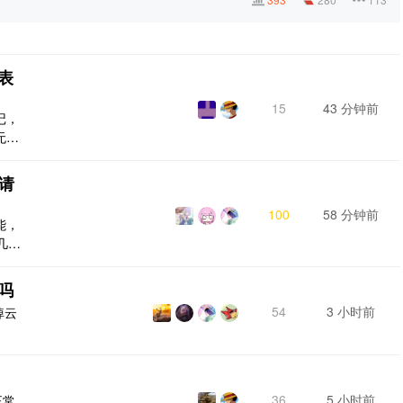
表
15
43 分钟前
记，
无序
啥问
]
请
100
58 分钟前
能，
几类
比如
多时
吗
编辑
54
3 小时前
掉云
不知
 一样
36
5 小时前
正常