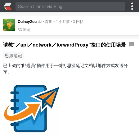
QuincyZou
•
深圳
•
2 个月前
•
3
回帖
83
浏览
请教“／api／network／forwardProxy”接口的使用场景
思源笔记
已上架的“邮递员”插件用于一键将思源笔记文档以邮件方式发送分
享。