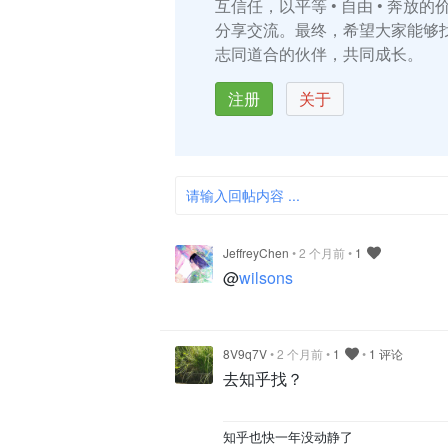
互信任，以平等 • 自由 • 奔放
分享交流。最终，希望大家能够
志同道合的伙伴，共同成长。
注册
关于
请输入回帖内容 ...
JeffreyChen
•
2 个月前
•
1
@
wilsons
8V9q7V
•
2 个月前
•
1
•
1 评论
去知乎找？
知乎也快一年没动静了