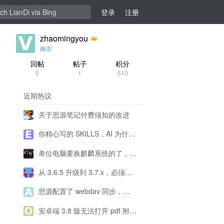
登录
注册
zhaomingyou
南京
回帖
帖子
积分
0
1
510
近期热议
关于思源笔记付费须知的改进
你精心写的 SKILLS，AI 为什么不用、错用？
单位电脑要换麒麟系统的了，思源还能用了吗？
从 3.6.5 升级到 3.7.x，必须所有终端，包括移动端都同步升级吗？
思源配置了 webdav 同步，为什么一直提示配置有问题呀？
安卓端 3.8 版无法打开 pdf 附件阅读，没有反应看不到内容，导出 pdf 正常