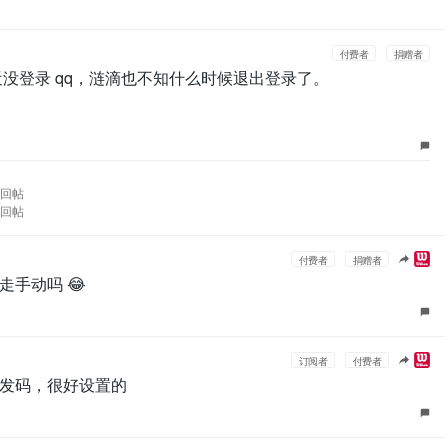
付费者
捐赠者
没登录 qq，涟滴也不知什么时候退出登录了。
了该回帖
了该回帖
付费者
捐赠者
手动吗 😂
订阅者
付费者
发码，很好设置的