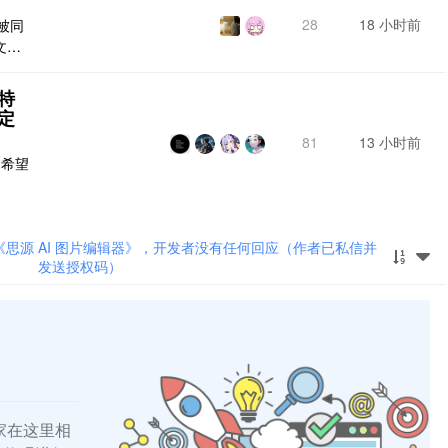
28
18 小时前
被同
文件
，而
处
特
定
81
13 小时前
，希望
思源 AI 图片编辑器》，开发者没有任何回应（作者已私信并
发送授权码）
家在这里相