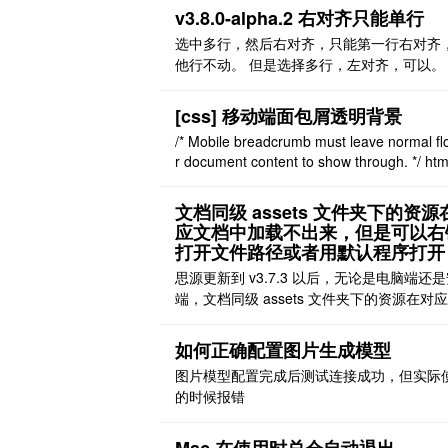
页面（类似浏览器）来浏览 而我做的笔记是
v3.8.0-alpha.2 右对齐只能单行
本里面有文档，文档里面有文档，而 siyuan
选中多行，然后右对齐，只能第一行右对齐
并没有提供返回键 也就是说当我点进一个记
他行不动。 但是选择多行，左对齐，可以。
中的某个文档，再从文档里面点击进入子文 .
[css] 移动端面包屑透明背景
/* Mobile breadcrumb must leave normal fl
r document content to show through. */ htm
a-frontend='mobile'] #editor, html[data-fro
='browser-mobile'] ..
文档同级 assets 文件夹下的资源
应文档中加载不出来，但是可以右
打开文件路径或者用默认程序打开
思源更新到 v3.7.3 以后，无论是电脑端还
端，文档同级 assets 文件夹下的资源在对
中加载不出来，但是可以右键打开文件路径
用默认程序打开。 [图片] 更新之前是可以正
如何正确配置图片生成模型
示，更新前是版本几忘记了，不过两三个月
图片模型配置完成后测试连接成功，但实际
新过。 现在的新版本 v3.7.3，新添加的图
的时候报错
会直接放到默认 assets 文 ..