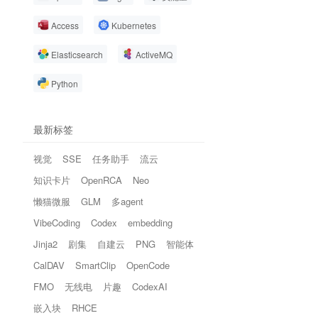
Access
Kubernetes
Elasticsearch
ActiveMQ
Python
最新标签
视觉
SSE
任务助手
流云
知识卡片
OpenRCA
Neo
懒猫微服
GLM
多agent
VibeCoding
Codex
embedding
Jinja2
剧集
自建云
PNG
智能体
CalDAV
SmartClip
OpenCode
FMO
无线电
片趣
CodexAI
嵌入块
RHCE