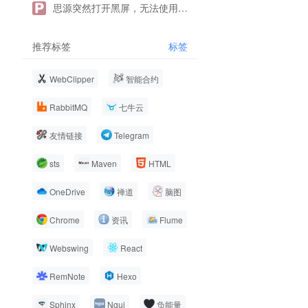
思源突然打开黑屏，无法使用求帮助！
推荐标签
标签
WebClipper
智能合约
RabbitMQ
七牛云
友情链接
Telegram
sts
Maven
HTML
OneDrive
禅道
脑图
Chrome
资讯
Flume
Webswing
React
RemNote
Hexo
Sphinx
Ngui
负能量