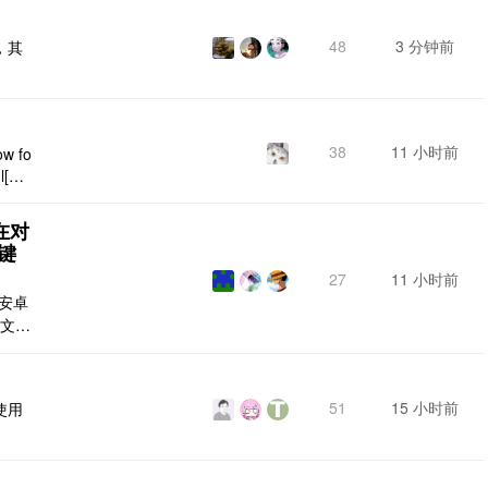
记事
 笔记
48
3 分钟前
，其
事本
.
38
11 小时前
ow fo
l[dat
ntend
在对
键
27
11 小时前
是安卓
应文档
或者
常显
前更
51
15 小时前
使用
片文件