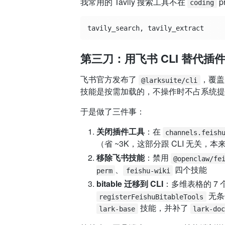
我常用的 Tavily 搜索工具不在
p
coding
第三刀：用飞书 CLI 替代插件全
飞书官方发布了
，覆盖
@larksuite/cli
技能是按需加载的，不操作时不占系统提
于是做了三件事：
关闭插件工具
：在
channels.feish
（省 ~3K，这部分跟 CLI 无关，
移除飞书技能
：禁用
@openclaw/fe
、
四个技能
perm
feishu-wiki
bitable 迁移到 CLI
：多维表格的 7
无条
registerFeishuBitableTools
技能，并补了
lark-base
lark-do