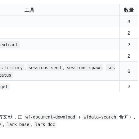
工具
数量
3
2
2
_extract
2
,
,
,
ns_history
sessions_send
sessions_spawn
ses
6
tatus
2
_get
方文献，由
+
合并）,
wf-document-download
wfdata-search
,
,
y
lark-base
lark-doc