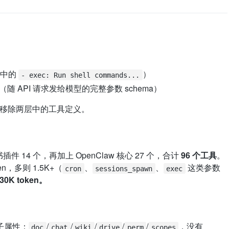
词中的
）
- exec: Run shell commands...
g 定义（随 API 请求发给模型的完整参数 schema）
移除两层中的工具定义。
件 14 个，再加上 OpenClaw 核心 27 个，合计
96 个工具
。
en，多则 1.5K+（
、
、
这类参数
cron
sessions_spawn
exec
 30K token。
个子属性：
/
/
/
/
/
，没有
doc
chat
wiki
drive
perm
scopes