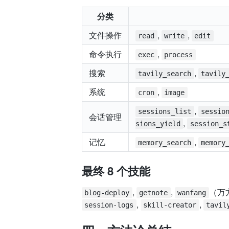
分类
文件操作
,
,
read
write
edit
命令执行
,
exec
process
搜索
,
tavily_search
tavily
系统
,
cron
image
,
sessions_list
sessio
会话管理
,
sions_yield
session_s
记忆
,
memory_search
memory
最终 8 个技能
,
,
（万
blog-deploy
getnote
wanfang
,
,
session-logs
skill-creator
tavil