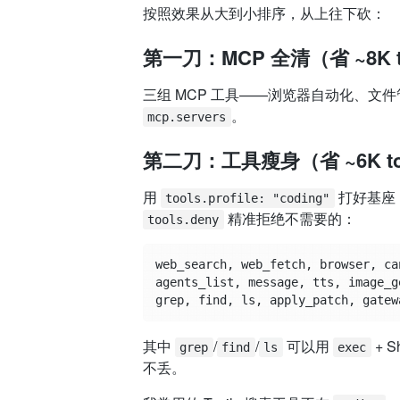
按照效果从大到小排序，从上往下砍：
第一刀：MCP 全清（省 ~8K t
三组 MCP 工具——浏览器自动化、文
。
mcp.servers
第二刀：工具瘦身（省 ~6K to
用
打好基座
tools.profile: "coding"
精准拒绝不需要的：
tools.deny
web_search, web_fetch, browser, can
agents_list, message, tts, image_g
其中
/
/
可以用
+ S
grep
find
ls
exec
不丢。