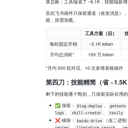
算总账：工具端省了 ~6.1K，技能端新增 ~
至此飞书插件只保留通道（收发消息），工
能，按需加载。
工具方案（旧）
每轮固定开销
~3.1K token
月均总消耗*
155 万 token
*月均 500 轮对话、10 次多维表格操作
第四刀：技能精简（省 ~1.5K 
剩下的技能逐个甄别，只保留实际在用的
✅ 保留：
、
blog-deploy
getnote
、
、
logs
skill-creator
tavily
❌ 移除：
（连二进制 
baidu-drive
、
、
review
literature-search
we