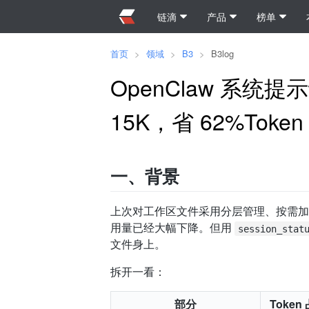
链滴
产品
榜单
首页
>
领域
>
B3
>
B3log
OpenClaw 系统提
15K，省 62%Token
一、背景
上次对工作区文件采用分层管理、按需加载之后
用量已经大幅下降。但用
session_stat
文件身上。
拆开一看：
部分
Token