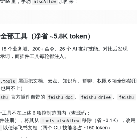
rofile 里，手动
加回来：
alsoAllow
部工具（净省 ~5.8K token）
 18 个业务域、200+ 命令、26 个 AI 友好技能。对比后发现：
示词，而插件工具每轮都注入。
层面把文档、云盘、知识库、群聊、权限 6 项全部禁用
u.tools
本来也用不上）
官方插件自带的
、
、
ishu
feishu-doc
feishu-drive
feishu-
 个工具不在上述 6 项控制范围内（查源码：
件注册），将其从
移除（省 ~3.1K），改用
tools.alsoAllow
以便读飞书文档（两个 CLI 技能各占 ~150 token）
c