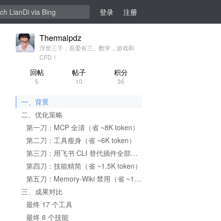
登录
注册
Thermalpdz
浮世三千，吾爱有三。数学，游戏和
CFD！
回帖
帖子
积分
5
10
36
一、背景
二、优化策略
第一刀：MCP 全清（省 ~8K token）
第二刀：工具瘦身（省 ~6K token）
第三刀：用飞书 CLI 替代插件全部工具（净省 ~5.8K token）
第四刀：技能精简（省 ~1.5K token）
第五刀：Memory-Wiki 禁用（省 ~1.5K token）
三、成果对比
最终 17 个工具
最终 8 个技能