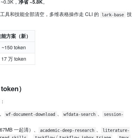
0.3K，
净省 ~5.8K
。
具和技能全部清空，多维表格操作走 CLI 的
技
lark-base
技能方案（新）
~150 token
17 万 token
token）
：
、
、
、
wf-document-download
wfdata-search
session-
67MB 一起清）、
、
academic-deep-research
literature-
、
/
、
、
read-skills
taskflow
taskflow-inbox-triage
tmux