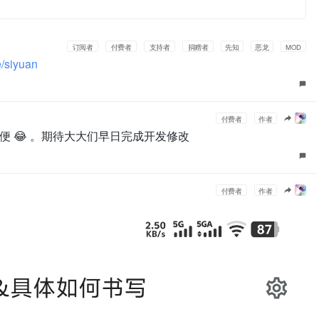
订阅者
付费者
支持者
捐赠者
先知
恶龙
MOD
e/siyuan
付费者
作者
 😂 。期待大大们早日完成开发修改
付费者
作者