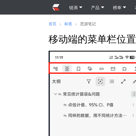
链滴
产品
榜单
首页
>
标签
>
思源笔记
移动端的菜单栏位置