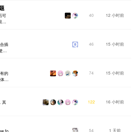
也不
题
40
12 小时前
后可
眼看
46
15 小时前
配合插
使
* ==
===
记编辑工
74
15 小时前
所有的
览体验
多个
记事
 笔记
122
16 小时前
，其
事本
.
54
1 天前
ow fo