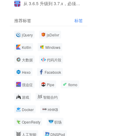
从 3.6.5 升级到 3.7.x，必须所有终端，包括移动端都同步升级吗？
推荐标签
标签
jQuery
jsDelivr
Kotlin
Windows
大数据
代码片段
Hexo
Facebook
强迫症
Pipe
flomo
游戏
智能合约
Docker
HHKB
OpenResty
职场
人工智能
DNSPod