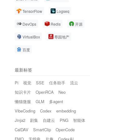
TensorFlow
Logseq
DevOps
Redis
开源
VirtualBox
尊园地产
百度
最新标签
Pi
视觉
SSE
任务助手
流云
知识卡片
OpenRCA
Neo
懒猫微服
GLM
多agent
VibeCoding
Codex
embedding
Jinja2
剧集
自建云
PNG
智能体
CalDAV
SmartClip
OpenCode
FMO
无线电
片趣
CodexAI