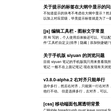
剪切原来应该也出现过其他文章的正文内容
关于提示的标签在大纲中显示的问
能剪切的弹窗提示
不知道提示的块考不考虑在大纲中显示？然
以加上对应层级，毕竟提示标签就是为了一
到，在大纲里会更明显一下
[js] 编辑工具栏 - 图标文字常显
用 AI 写的，个人使用后体验还可以。可以
件“工具栏自定义(排序 | 隐藏 | 添加快捷键)”
用。 效果图 [图片] [图片] [图片] [图片] 代码 /
==================================
关于手机版 siyuan 的浏览问题
========================= 思源笔
目前 siyuan 笔记的手机版我只用来查看我
具栏 - ..
笔记 一般不在上面记笔记 现在发现有关浏
的问题 现在思源笔记的浏览并不像电脑是用
页面（类似浏览器）来浏览 而我做的笔记是
v3.8.0-alpha.2 右对齐只能单行
本里面有文档，文档里面有文档，而 siyuan
选中多行，然后右对齐，只能第一行右对齐
并没有提供返回键 也就是说当我点进一个记
他行不动。 但是选择多行，左对齐，可以。
中的某个文档，再从文档里面点击进入子文 .
[css] 移动端面包屑透明背景
/* Mobile breadcrumb must leave normal fl