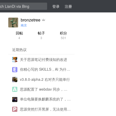
登录
注册
bronzetree
南京
回帖
帖子
积分
4
3
501
近期热议
关于思源笔记付费须知的改进
你精心写的 SKILLS，AI 为什么不用、错用？
v3.8.0-alpha.2 右对齐只能单行
思源配置了 webdav 同步，为什么一直提示配置有问题呀？
单位电脑要换麒麟系统的了，思源还能用了吗？
思源突然打开黑屏，无法使用求帮助！