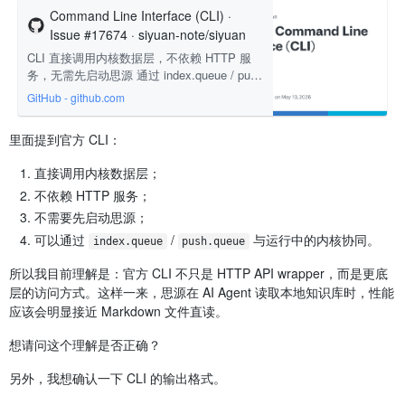
Command Line Interface (CLI) ·
Issue #17674 · siyuan-note/siyuan
CLI 直接调用内核数据层，不依赖 HTTP 服
务，无需先启动思源 通过 index.queue / pus
h.queue 文件通道支持与运行中内核进程的协
GitHub - github.com
同：CLI 写数据后内核自动索引并推送前端刷
新
里面提到官方 CLI：
直接调用内核数据层；
不依赖 HTTP 服务；
不需要先启动思源；
可以通过
/
与运行中的内核协同。
index.queue
push.queue
所以我目前理解是：官方 CLI 不只是 HTTP API wrapper，而是更底
层的访问方式。这样一来，思源在 AI Agent 读取本地知识库时，性能
应该会明显接近 Markdown 文件直读。
想请问这个理解是否正确？
另外，我想确认一下 CLI 的输出格式。