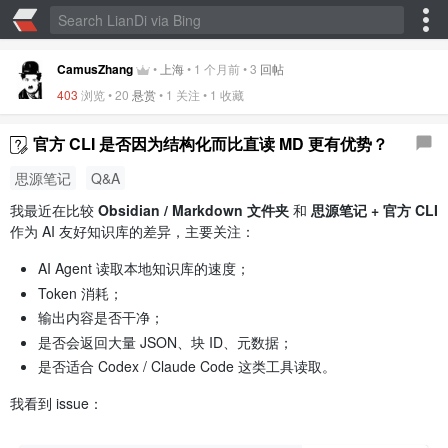
CamusZhang
•
上海
•
1 个月前
•
3
回帖
403
浏览 •
20
悬赏
• 1 关注 •
1 收藏
官方 CLI 是否因为结构化而比直读 MD 更有优势？
思源笔记
Q&A
我最近在比较
Obsidian / Markdown 文件夹
和
思源笔记 + 官方 CLI
作为 AI 友好知识库的差异，主要关注：
AI Agent 读取本地知识库的速度；
Token 消耗；
输出内容是否干净；
是否会返回大量 JSON、块 ID、元数据；
是否适合 Codex / Claude Code 这类工具读取。
我看到 issue：