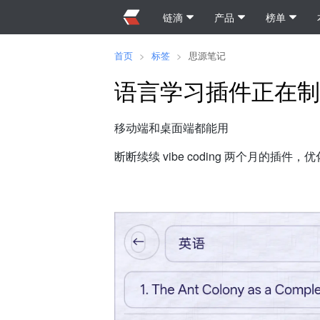
链滴
产品
榜单
首页
>
标签
>
思源笔记
语言学习插件正在制
移动端和桌面端都能用
断断续续 vibe coding 两个月的插件