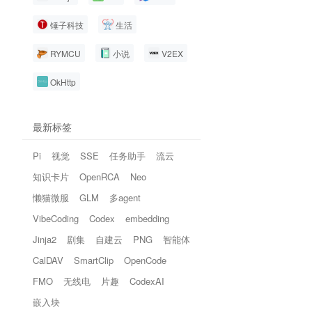
锤子科技
生活
RYMCU
小说
V2EX
OkHttp
最新标签
Pi
视觉
SSE
任务助手
流云
知识卡片
OpenRCA
Neo
懒猫微服
GLM
多agent
VibeCoding
Codex
embedding
Jinja2
剧集
自建云
PNG
智能体
CalDAV
SmartClip
OpenCode
FMO
无线电
片趣
CodexAI
嵌入块