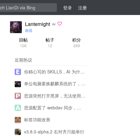
登录
注册
Lanternight
南昌
回帖
帖子
积分
106
12
269
近期热议
你精心写的 SKILLS，AI 为什么不用、错用？
单位电脑要换麒麟系统的了，思源还能用了吗？
思源突然打开黑屏，无法使用求帮助！
思源配置了 webdav 同步，为什么一直提示配置有问题呀？
标签功能改善
v3.8.0-alpha.2 右对齐只能单行