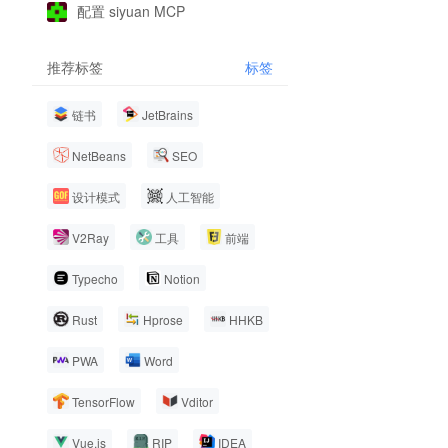
配置 siyuan MCP
推荐标签
标签
链书
JetBrains
NetBeans
SEO
设计模式
人工智能
V2Ray
工具
前端
Typecho
Notion
Rust
Hprose
HHKB
PWA
Word
TensorFlow
Vditor
Vue.js
RIP
IDEA