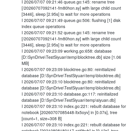
I 2026/07/07 09:21:46 queue.go:145: rename tree
[/20260707092141-fm80hon.sy] with large child count
[3446], sleep [2.95s] to wait for more operations
I 2026/07/07 09:21:49 queue.go:506: flushing [1] disk
index queue operations
I 2026/07/07 09:21:52 queue.go:145: rename tree
[/20260707092141-fm80hon.sy] with large child count
[3446], sleep [2.95s] to wait for more operations
I 2026/07/07 09:23:09 working.go:658: database
[D:\SynDrive\TestSiyuan\temp\blocktree.db] size [1.06
MB]
I 2026/07/07 09:23:09 blocktree.go:80: reinitialized
database [D:\SynDrive\TestSiyuan\temp\blocktree.db]
I 2026/07/07 09:23:10 blocktree.go:80: reinitialized
database [D:\SynDrive\TestSiyuan\temp\blocktree.db]
I 2026/07/07 09:23:10 database.go:117: reinitialized
database [D:\SynDrive\TestSiyuan\temp\siyuan.db]
I 2026/07/07 09:23:10 index.go:221: rebuilt database for
notebook [20260707085448-ltx5oyv] in [0.07s], tree
[count=1, size=308 B]
I 2026/07/07 09:23:10 index.go:221: rebuilt database for
notebook [20210808180117-czj9bvb] in [0.12s], tree