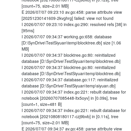
[count=75, size=2.01 MB]
E 2026/07/07 09:23:10 av.go:458: parse attribute view
[20251230141609-2kvghrg] failed: view not found
I 2026/07/07 09:23:10 index.go:290: resolved refs [38] in
[95ms]
I 2026/07/07 09:34:37 working.go:658: database
[D:\SynDrive\TestSiyuan\temp\blocktree.db] size [1.06
MB]
I 2026/07/07 09:34:37 blocktree.go:80: reinitialized
database [D:\SynDrive\TestSiyuan\temp\blocktree.db]
I 2026/07/07 09:34:37 blocktree.go:80: reinitialized
database [D:\SynDrive\TestSiyuan\temp\blocktree.db]
I 2026/07/07 09:34:37 database.go:117: reinitialized
database [D:\SynDrive\TestSiyuan\temp\siyuan.db]
I 2026/07/07 09:34:37 index.go:221: rebuilt database for
notebook [20260707085448-ltx5oyv] in [0.09s], tree
[count=1, size=481 B]
I 2026/07/07 09:34:37 index.go:221: rebuilt database for
notebook [20210808180117-czj9bvb] in [0.11s], tree
[count=75, size=2.01 MB]
E 2026/07/07 09:34:37 av.go:458: parse attribute view