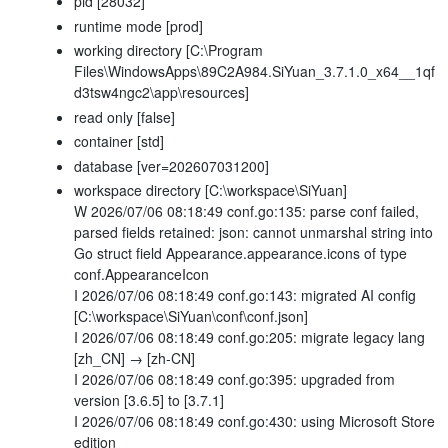
pid [28032]
runtime mode [prod]
working directory [C:\Program
Files\WindowsApps\89C2A984.SiYuan_3.7.1.0_x64__1qf
d3tsw4ngc2\app\resources]
read only [false]
container [std]
database [ver=202607031200]
workspace directory [C:\workspace\SiYuan]
W 2026/07/06 08:18:49 conf.go:135: parse conf failed,
parsed fields retained: json: cannot unmarshal string into
Go struct field Appearance.appearance.icons of type
conf.AppearanceIcon
I 2026/07/06 08:18:49 conf.go:143: migrated AI config
[C:\workspace\SiYuan\conf\conf.json]
I 2026/07/06 08:18:49 conf.go:205: migrate legacy lang
[zh_CN] → [zh-CN]
I 2026/07/06 08:18:49 conf.go:395: upgraded from
version [3.6.5] to [3.7.1]
I 2026/07/06 08:18:49 conf.go:430: using Microsoft Store
edition