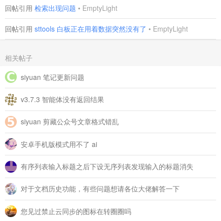
回帖引用
检索出现问题
•
EmptyLight
回帖引用
sttools 白板正在用着数据突然没有了
•
EmptyLight
相关帖子
siyuan 笔记更新问题
v3.7.3 智能体没有返回结果
siyuan 剪藏公众号文章格式错乱
安卓手机版模式用不了 ai
有序列表输入标题之后下设无序列表发现输入的标题消失
对于文档历史功能，有些问题想请各位大佬解答一下
您见过禁止云同步的图标在转圈圈吗