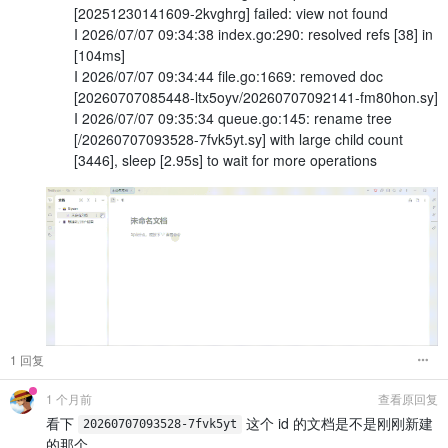
[20251230141609-2kvghrg] failed: view not found
I 2026/07/07 09:34:38 index.go:290: resolved refs [38] in
[104ms]
I 2026/07/07 09:34:44 file.go:1669: removed doc
[20260707085448-ltx5oyv/20260707092141-fm80hon.sy]
I 2026/07/07 09:35:34 queue.go:145: rename tree
[/20260707093528-7fvk5yt.sy] with large child count
[3446], sleep [2.95s] to wait for more operations
1 回复
1 个月前
查看原回复
看下
这个 id 的文档是不是刚刚新建
20260707093528-7fvk5yt
的那个